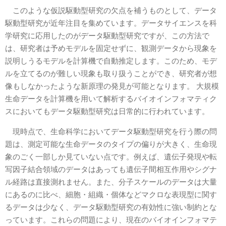
このような仮説駆動型研究の欠点を補うものとして、データ
駆動型研究が近年注目を集めています。データサイエンスを科
学研究に応用したのがデータ駆動型研究ですが、この方法で
は、研究者は予めモデルを固定せずに、観測データから現象を
説明しうるモデルを計算機で自動推定します。このため、モデ
ルを立てるのが難しい現象も取り扱うことができ、研究者が想
像もしなかったような新原理の発見が可能となります。 大規模
生命データを計算機を用いて解析するバイオインフォマティク
スにおいてもデータ駆動型研究は日常的に行われています。
現時点で、生命科学においてデータ駆動型研究を行う際の問
題は、測定可能な生命データのタイプの偏りが大きく、生命現
象のごく一部しか見ていない点です。例えば、遺伝子発現や転
写因子結合領域のデータはあっても遺伝子間相互作用やシグナ
ル経路は直接測れません。また、分子スケールのデータは大量
にあるのに比べ、細胞・組織・個体などマクロな表現型に関す
るデータは少なく、データ駆動型研究の有効性に強い制約とな
っています。これらの問題により、現在のバイオインフォマテ