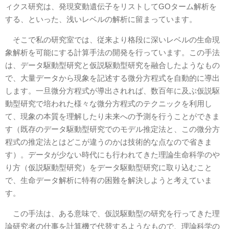
ィクス研究は、発現変動遺伝子をリストしてGOターム解析を
する、といった、浅いレベルの解析に留まっています。
そこで私の研究室では、従来より格段に深いレベルの生命現
象解析を可能にする計算手法の開発を行っています。この手法
は、データ駆動型研究と仮説駆動型研究を融合したようなもの
で、大量データから現象を記述する微分方程式を自動的に導出
します。一旦微分方程式が導出されれば、数百年に及ぶ仮説駆
動型研究で培われた様々な微分方程式のテクニックを利用し
て、現象の本質を理解したり未来への予測を行うことができま
す（既存のデータ駆動型研究でのモデル推定法と、この微分方
程式の推定法とはどこが違うのかは技術的な点なので省きま
す）。データが少ない時代にも行われてきた理論生命科学のや
り方（仮説駆動型研究）をデータ駆動型研究に取り込むこと
で、生命データ解析に特有の困難を解決しようと考えていま
す。
この手法は、ある意味で、仮説駆動型の研究を行ってきた理
論研究者の仕事を計算機で代替するようなもので、理論科学の