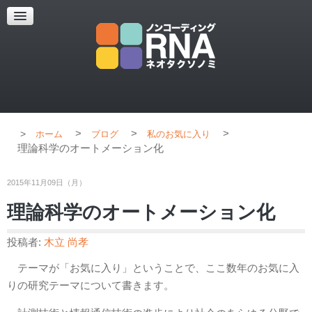
超解像顕微鏡
超解像顕微鏡の紹介
使用上のコツ
ブログ
>
>
>
ホーム
ブログ
私のお気に入り
理論科学のオートメーション化
2015年11月09日（月）
理論科学のオートメーション化
投稿者:
木立 尚孝
テーマが「お気に入り」ということで、ここ数年のお気に入
りの研究テーマについて書きます。