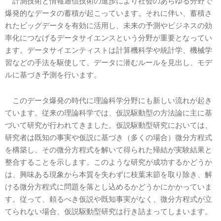
計測技術と情報通信技術の進歩により社会のあらゆる分野で
爆発的なデータの蓄積が起こっています。それに伴い、蓄積さ
れたビッグデータを有効に活用し、未来の予測やビジネスの効
率化につなげるデータサイエンスという分野が重要となってい
ます。データサイエンティストは計算機科学や統計学、機械学
習などの手法を駆使して、データに潜むルールを見出し、モデ
ルに基づき予測を行います。
このデータ爆発の時代に理論科学分野にも新しい流れが起き
ています。従来の理論科学では、仮説駆動型の方法論に主に基
づいて研究が行われてきました。仮説駆動型研究においては、
研究者は既知の事実や仮説に基づき（多くの場合）微分方程式
を構築し、その微分方程式を解いて得られた帰結が実験結果と
整合することを示します。このような研究が成功するかどうか
は、興味ある現象から本質を失わずに枝葉末節を取り除き、解
ける微分方程式に問題を落とし込めるかどうかにかかっていま
す。従って、頼るべき仮説や既知事実がなく、微分方程式が立
てられない場合、仮説駆動型研究は行き詰まってしまいます。