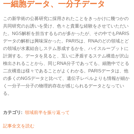
一細胞データ、一分子データ
この新学術の公募研究に採用されたことをきっかけに幾つかの
共同研究のお誘いを受け、色々と貴重な経験をさせていただい
た。NGS解析を担当するものが多かったが、その中でもPARIS
データの解析は興味深かった。PARISは、RNAのどの領域とど
の領域が水素結合しステム形成するかを、ハイスループットに
計測する。データを見ると、互いに矛盾するステム構造が沢山
検出されることから、同じRNA分子であっても、細胞中でとる
二次構造は様々であることがよくわかる。PARISデータは、他
の多くのNGSデータと比べて、遺伝子レベルよりも情報が細か
く一分子一分子の物理的存在が感じられるデータとなってい
る。
カテゴリ:
領域前半を振り返って
記事全文を読む