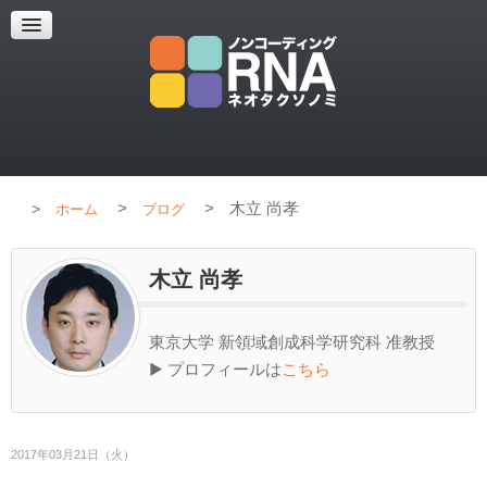
超解像顕微鏡
超解像顕微鏡の紹介
使用上のコツ
ブログ
>
>
木立 尚孝
ホーム
ブログ
木立 尚孝
東京大学 新領域創成科学研究科 准教授
▶ プロフィールは
こちら
2017年03月21日（火）