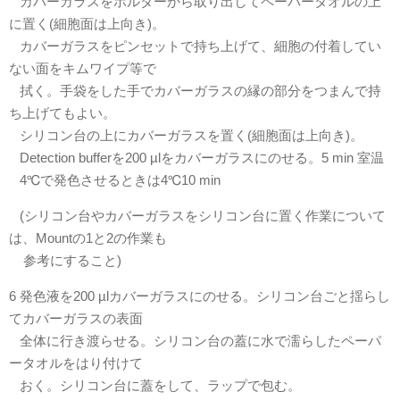
カバーガラスをホルダーから取り出してペーパータオルの上
に置く(細胞面は上向き)。
カバーガラスをピンセットで持ち上げて、細胞の付着してい
ない面をキムワイプ等で
拭く。手袋をした手でカバーガラスの縁の部分をつまんで持
ち上げてもよい。
シリコン台の上にカバーガラスを置く(細胞面は上向き)。
Detection bufferを200 µlをカバーガラスにのせる。5 min 室温
4℃で発色させるときは4℃10 min
(シリコン台やカバーガラスをシリコン台に置く作業について
は、Mountの1と2の作業も
参考にすること)
6 発色液を200 µlカバーガラスにのせる。シリコン台ごと揺らし
てカバーガラスの表面
全体に行き渡らせる。シリコン台の蓋に水で濡らしたペーパ
ータオルをはり付けて
おく。シリコン台に蓋をして、ラップで包む。