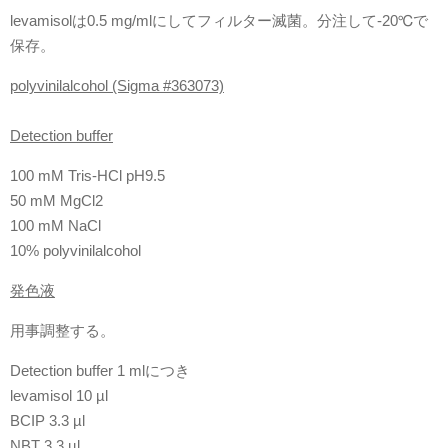
levamisolは0.5 mg/mlにしてフィルター滅菌。分注して-20℃で
保存。
polyvinilalcohol (Sigma #363073)
Detection buffer
100 mM Tris-HCl pH9.5
50 mM MgCl2
100 mM NaCl
10% polyvinilalcohol
発色液
用事調整する。
Detection buffer 1 mlにつき
levamisol 10 µl
BCIP 3.3 µl
NBT 3.3 µl