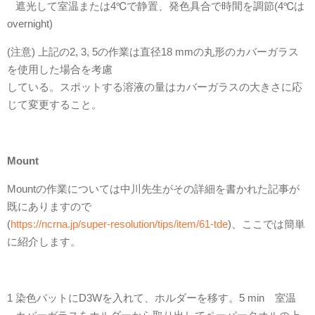
遮光して室温または4℃で静置、発色具合で時間を調節(4℃は
overnight)
(注意) 上記の2, 3, 5の作業は直径18 mmの丸形のカバーガラス
を使用した場合を考慮
している。スポットする溶液の量はカバーガラスの大きさに応
じて変更すること。
Mount
Mountの作業については中川先生がその詳細を書かれた記事が
既にありますので
(
https://ncrna.jp/super-resolution/tips/item/61-tde
)、ここでは簡単
に紹介します。
1 染色バットにD3Wを入れて、ホルダーを移す。5 min 室温