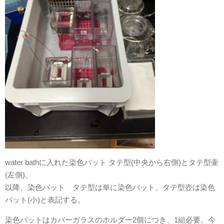
water bathに入れた染色バット タテ型(中央から右側)とタテ型壷
(左側)。
以降、染色バット タテ型は単に染色バット、タテ型壺は染色
バット(小)と表記する。
染色バットはカバーガラスのホルダー2個につき、1組必要。今