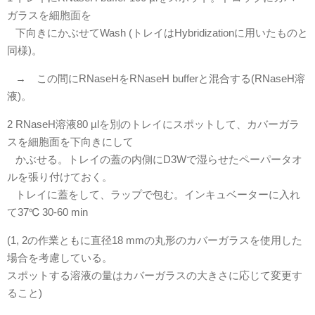
ガラスを細胞面を
下向きにかぶせてWash (トレイはHybridizationに用いたものと
同様)。
→ この間にRNaseHをRNaseH bufferと混合する(RNaseH溶
液)。
2 RNaseH溶液80 µlを別のトレイにスポットして、カバーガラ
スを細胞面を下向きにして
かぶせる。トレイの蓋の内側にD3Wで湿らせたペーパータオ
ルを張り付けておく。
トレイに蓋をして、ラップで包む。インキュベーターに入れ
て37℃ 30-60 min
(1, 2の作業ともに直径18 mmの丸形のカバーガラスを使用した
場合を考慮している。
スポットする溶液の量はカバーガラスの大きさに応じて変更す
ること)