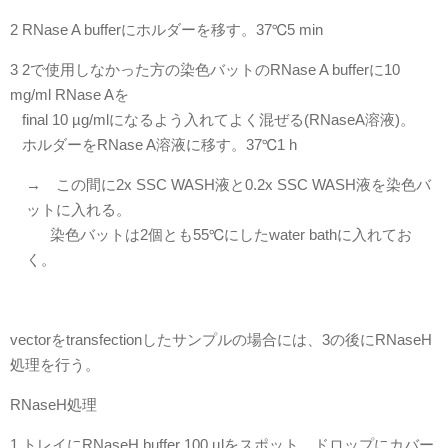
2 RNase A bufferにホルダーを移す。37℃5 min
3 2で使用しなかった方の染色バットのRNase A bufferに10
mg/ml RNase Aを
final 10 µg/mlになるよう入れてよく混ぜる(RNaseA溶液)。
ホルダーをRNase A溶液に移す。37℃1 h
→ この間に2x SSC WASH液と0.2x SSC WASH液を染色バ
ットに入れる。
染色バットは2個とも55℃にしたwater bathに入れてお
く。
vectorをtransfectionしたサンプルの場合には、3の後にRNaseH
処理を行う。
RNaseH処理
1 トレイにRNaseH buffer 100 µlをスポット。ドロップにカバー