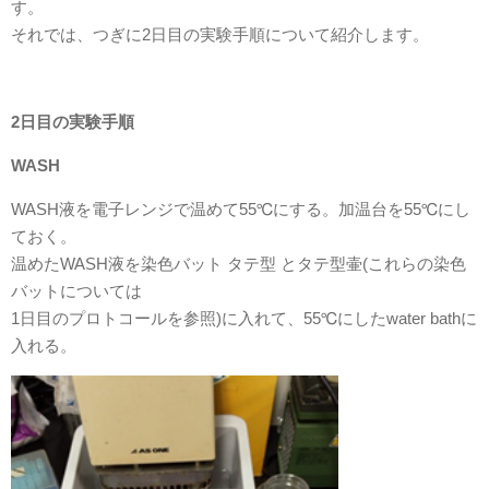
す。
それでは、つぎに2日目の実験手順について紹介します。
2日目の実験手順
WASH
WASH液を電子レンジで温めて55℃にする。加温台を55℃にし
ておく。
温めたWASH液を染色バット タテ型 とタテ型壷(これらの染色
バットについては
1日目のプロトコールを参照)に入れて、55℃にしたwater bathに
入れる。