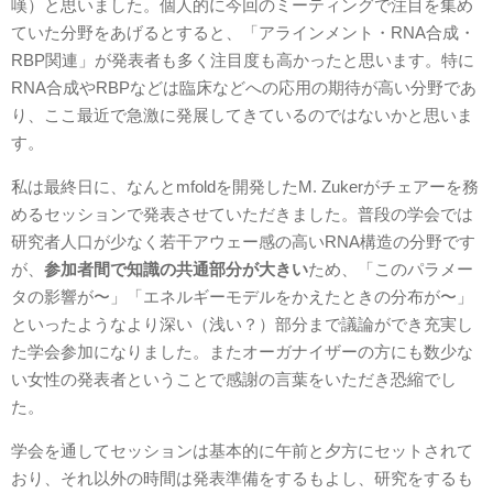
嘆）と思いました。個人的に今回のミーティングで注目を集め
ていた分野をあげるとすると、「アラインメント・RNA合成・
RBP関連」が発表者も多く注目度も高かったと思います。特に
RNA合成やRBPなどは臨床などへの応用の期待が高い分野であ
り、ここ最近で急激に発展してきているのではないかと思いま
す。
私は最終日に、なんとmfoldを開発したM. Zukerがチェアーを務
めるセッションで発表させていただきました。普段の学会では
研究者人口が少なく若干アウェー感の高いRNA構造の分野です
が、
参加者間で知識の共通部分が大きい
ため、「このパラメー
タの影響が〜」「エネルギーモデルをかえたときの分布が〜」
といったようなより深い（浅い？）部分まで議論ができ充実し
た学会参加になりました。またオーガナイザーの方にも数少な
い女性の発表者ということで感謝の言葉をいただき恐縮でし
た。
学会を通してセッションは基本的に午前と夕方にセットされて
おり、それ以外の時間は発表準備をするもよし、研究をするも