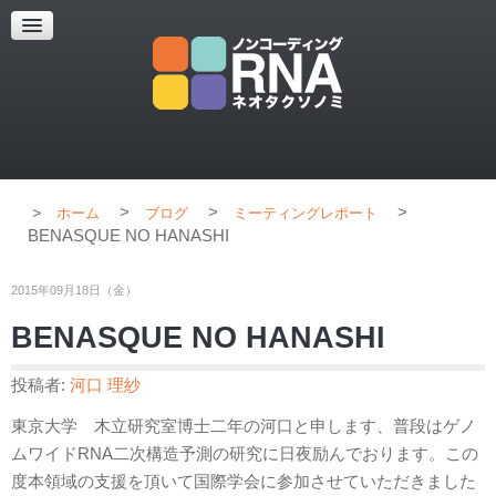
超解像顕微鏡
超解像顕微鏡の紹介
使用上のコツ
ブログ
>
>
>
ホーム
ブログ
ミーティングレポート
BENASQUE NO HANASHI
2015年09月18日（金）
BENASQUE NO HANASHI
投稿者:
河口 理紗
東京大学 木立研究室博士二年の河口と申します、普段はゲノ
ムワイドRNA二次構造予測の研究に日夜励んでおります。この
度本領域の支援を頂いて国際学会に参加させていただきました