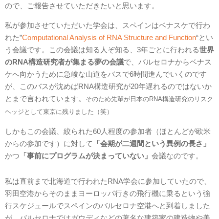
ので、ご報告させていただきたいと思います。
私が参加させていただいた学会は、スペインはベナスケで行わ
れた”
Computational Analysis of RNA Structure and Function
“とい
う会議です。この会議は知る人ぞ知る、3年ごとに行われる
世界
のRNA構造研究者が集まる夢の会議
で、バルセロナからベナス
ケへ向かうために急峻な山道をバスで6時間進んでいくのです
が、このバスが沈めばRNA構造研究が20年遅れるのではないか
とまで言われています。
そのため先輩が日本のRNA構造研究のリスク
ヘッジとして東京に残りました（笑）
しかもこの会議、絞られた60人程度の参加者（ほとんどが欧米
からの参加です）に対して
「会期が二週間という異例の長さ」
かつ
「事前にプログラムが決まっていない」
会議なのです。
私は直前まで北海道で行われたRNA学会に参加していたので、
羽田空港からそのままヨーロッパ行きの飛行機に乗るという強
行スケジュールでスペインのバルセロナ空港へと到着しました
が、バルセロナではガウディなどの著名な建築家の建造物や美