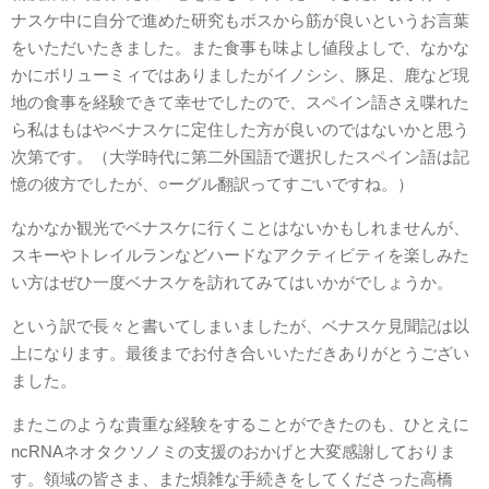
ナスケ中に自分で進めた研究もボスから筋が良いというお言葉
をいただいたきました。また食事も味よし値段よしで、なかな
かにボリューミィではありましたがイノシシ、豚足、鹿など現
地の食事を経験できて幸せでしたので、スペイン語さえ喋れた
ら私はもはやベナスケに定住した方が良いのではないかと思う
次第です。（大学時代に第二外国語で選択したスペイン語は記
憶の彼方でしたが、○ーグル翻訳ってすごいですね。）
なかなか観光でベナスケに行くことはないかもしれませんが、
スキーやトレイルランなどハードなアクティビティを楽しみた
い方はぜひ一度ベナスケを訪れてみてはいかがでしょうか。
という訳で長々と書いてしまいましたが、ベナスケ見聞記は以
上になります。最後までお付き合いいただきありがとうござい
ました。
またこのような貴重な経験をすることができたのも、ひとえに
ncRNAネオタクソノミの支援のおかげと大変感謝しておりま
す。領域の皆さま、また煩雑な手続きをしてくださった高橋