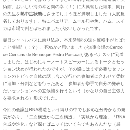
術館、おいしい海の幸と肉の幸（！）に大興奮した結果、同行
の先生を
熱中症状態
にさせてしまうほど満喫しました（大変反
省しております）。特にパエリア、ムール貝や魚、ハム。スイ
カは市場で割とぼられましたがおいしかったです。
翌日シャトルバスに乗り込み、本来6時間の道を運転手がとばす
こと4時間（！？）、死ぬかと思いましたが無事会場のCentro
de Ciencias de Benasque Pedro Pascualがあるベナスケに到着
しました。はじめにキーノートスピーカーによるトークとセッ
ション決めが行われたのですが、その際にはまず必要なセッシ
ョンのトピック自体の話し合いが行われ参加者に合わせて柔軟
に追加・分割などを行ったあと、参加者が挙手で自分の発表し
たいセッションへの立候補を行うという（かなりの自己主張力
を要求される）形式でした。
今回の会議はRNA構造という縛りの中でも多彩な分野からの発
表があり、「二次構造から三次構造」「実験から理論」「RNA
合成や進化」など探せばニッチはいくらでもあるんだな（感