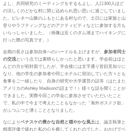
よし、共同研究のミーティングをするもよし、人口300人ほど
の涼しくのどかな村に閉じ込められ思い思いに過ごしていまし
た。ピレネー山脈のふもとにある村なので、土日には家族と山
登りやラフティングなどのアクティビティなどに参加する方も
いらっしゃいました。（画像は近くのダム湖までハイキングに
行った際の写真です。）
会期の長さは参加自体へのハードルを上げますが、
参加者同士
の交流
という点では素晴らしかったと思います。学会前はほと
んどの方が初対面でしたが、学会後には文字通り皆顔見知りに
なり、他の学生の参加者や同じホテルに宿泊していた方々とも
食事をご一緒したり、自身の研究や大学運営の話等（はたまた
アメリカのAshley Madisonの話まで！）様々な話を聞くことが
できました。実際今回この学会に参加させていただいたこと
で、私の中で今まで考えたこともなかった「海外ポスドク欲」
がふつふつと湧くこととなりました。
なにより
ベナスケの豊かな自然と穏やかな風土
は、論文執筆と
精度評価で疲れた私の心を癒してくれたのでした。おかげでベ