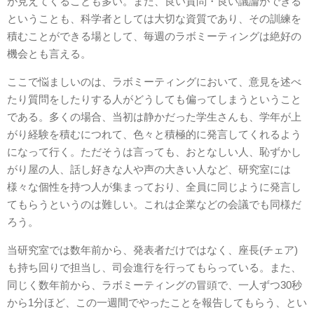
が見えてくることも多い。また、良い質問・良い議論ができる
ということも、科学者としては大切な資質であり、その訓練を
積むことができる場として、毎週のラボミーティングは絶好の
機会とも言える。
ここで悩ましいのは、ラボミーティングにおいて、意見を述べ
たり質問をしたりする人がどうしても偏ってしまうということ
である。多くの場合、当初は静かだった学生さんも、学年が上
がり経験を積むにつれて、色々と積極的に発言してくれるよう
になって行く。ただそうは言っても、おとなしい人、恥ずかし
がり屋の人、話し好きな人や声の大きい人など、研究室には
様々な個性を持つ人が集まっており、全員に同じように発言し
てもらうというのは難しい。これは企業などの会議でも同様だ
ろう。
当研究室では数年前から、発表者だけではなく、座長(チェア)
も持ち回りで担当し、司会進行を行ってもらっている。また、
同じく数年前から、ラボミーティングの冒頭で、一人ずつ30秒
から1分ほど、この一週間でやったことを報告してもらう、とい