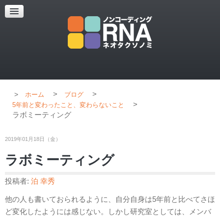
超解像顕微鏡
超解像顕微鏡の紹介
使用上のコツ
ブログ
>
>
ホーム
ブログ
>
5年前と変わったこと、変わらないこと
ラボミーティング
2019年01月18日（金）
ラボミーティング
投稿者:
泊 幸秀
他の人も書いておられるように、自分自身は5年前と比べてさほ
ど変化したようには感じない。しかし研究室としては、メンバ