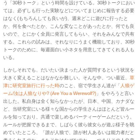
う「30秒トーク」という時間を設けている。30秒トークにおい
ては、必ずしも行った実験などについてまじめに報告する必要
はなく(もちろんしても良いが)、週末どこに遊びに行ったと
か、何を食べたとか、こんな変なことがあったとか、何でも良
いので、とにかく全員に発言してもらい、それをみんなで共有
する。これらの試みは、それなりにうまく機能しており、30秒
トークのために、毎週面白い小ネタを用意してきてくれる人も
いる。
しかしそれでも、だいたい決まった人が質問するという状況を
大きく変えることはなかなか難しい。そんな中、つい最近、
草
津に研究室旅行に行った時
のこと、宿で学生さん達が「
人狼ゲ
ーム/汝は人狼なりや? (Are You a Werewolf?)
」をやろうと言い
出した。私自身は全く知らなかったが、日本、中国、カナダな
ど、当研究室にいる様々な国からの学生さんはほとんど皆ルー
ルを知っており、共通で楽しめるパーティーゲームだという。
ルールが把握できるまで、しばらく彼ら彼女らが遊ぶ様子を眺
めていたところ、「誰が人狼で、誰が村人あるいは能力者だと