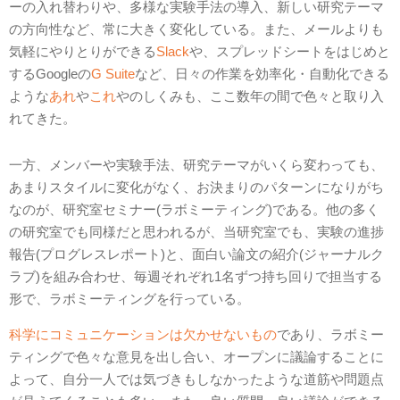
ーの入れ替わりや、多様な実験手法の導入、新しい研究テーマ
の方向性など、常に大きく変化している。また、メールよりも
気軽にやりとりができる
Slack
や、スプレッドシートをはじめと
するGoogleの
G Suite
など、日々の作業を効率化・自動化できる
ような
あれ
や
これ
やのしくみも、ここ数年の間で色々と取り入
れてきた。
一方、メンバーや実験手法、研究テーマがいくら変わっても、
あまりスタイルに変化がなく、お決まりのパターンになりがち
なのが、研究室セミナー(ラボミーティング)である。他の多く
の研究室でも同様だと思われるが、当研究室でも、実験の進捗
報告(プログレスレポート)と、面白い論文の紹介(ジャーナルク
ラブ)を組み合わせ、毎週それぞれ1名ずつ持ち回りで担当する
形で、ラボミーティングを行っている。
科学にコミュニケーションは欠かせないもの
であり、ラボミー
ティングで色々な意見を出し合い、オープンに議論することに
よって、自分一人では気づきもしなかったような道筋や問題点