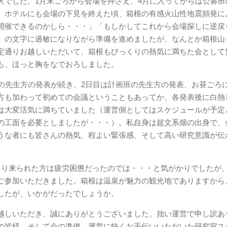
でした。1月末ごろから会場を押さえ、4月に入ってからは公募班
、ホテルにも会場の下見を終えた頃、箱根の有感火山性地震頻発に
開催できるのかしら・・・」「もしかしてこれから会場探しに逆戻
」の文字に過敏になりながら準備を進めましたが、なんとか箱根山
定通りお越しいただいて、箱根もびっくりの熱気に満ちた会として
も、ほっと胸をなでおろしました。
の先生方の発表が続き、2日目は計画班の先生方の発表、お昼ごろ
方も加わって初めての会議ということもあってか、各発表後に白熱
は大変活気に満ちていました（運営側としてはスケジュールが予定
の工面を必要としましたが・・・）。私自身は超文系畑の出身で、
うな者にも皆さんの熱気、程よい緊張感、そして高い研究意識が伝
り来られた方は疲労困憊だったのでは・・・と気がかりでしたが
ご参加いただきました。箱根は温泉が魅力の観光地でありますから
したが、いかがだったでしょうか。
越しいただき、誠にありがとうございました。拙い運営で申し訳あ
の皆様、そして会の準備、運営に快くお手伝いいただいた研究室ス