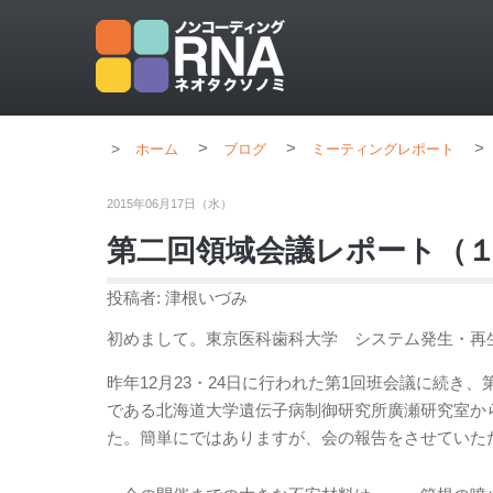
>
>
>
ホーム
ブログ
ミーティングレポート
2015年06月17日（水）
第二回領域会議レポート（
投稿者: 津根いづみ
初めまして。東京医科歯科大学 システム発生・再
昨年12月23・24日に行われた第1回班会議に続き、
である北海道大学遺伝子病制御研究所廣瀬研究室か
た。
簡単にではありますが、会の報告をさせていた