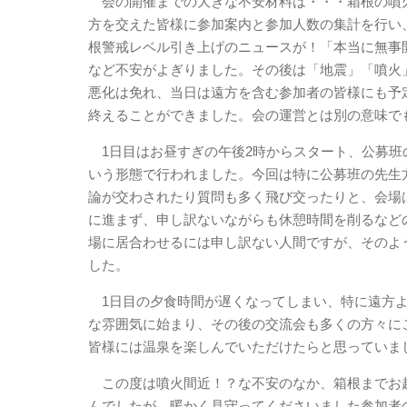
会の開催までの大きな不安材料は・・・箱根の噴火
方を交えた皆様に参加案内と参加人数の集計を行い
根警戒レベル引き上げのニュースが！「本当に無事
など不安がよぎりました。その後は「地震」「噴火
悪化は免れ、当日は遠方を含む参加者の皆様にも予
終えることができました。会の運営とは別の意味で
1日目はお昼すぎの午後2時からスタート、公募班
いう形態で行われました。今回は特に公募班の先生
論が交わされたり質問も多く飛び交ったりと、会場
に進まず、申し訳ないながらも休憩時間を削るなど
場に居合わせるには申し訳ない人間ですが、そのよ
した。
1日目の夕食時間が遅くなってしまい、特に遠方よ
な雰囲気に始まり、その後の交流会も多くの方々に
皆様には温泉を楽しんでいただけたらと思っていま
この度は噴火間近！？な不安のなか、箱根までお
んでしたが、暖かく見守ってくださいました参加者