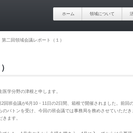
ホーム
領域について
第二回領域会議レポート（１）
１）
生医学分野の津根と申します。
第2回班会議が6月10・11日の2日間、箱根で開催されました。前回
らのバトンを受け、今回の班会議では事務局を務めさせていただき
だきます。