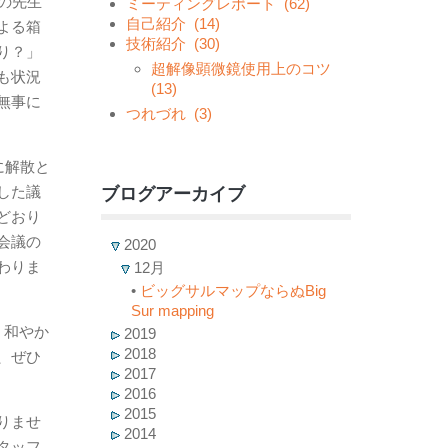
の先生
ミーティングレポート
(62)
自己紹介
(14)
よる箱
技術紹介
(30)
り？」
超解像顕微鏡使用上のコツ
も状況
(13)
無事に
つれづれ
(3)
に解散と
した議
ブログアーカイブ
どおり
会議の
2020
わりま
12月
•
ビッグサルマップならぬBig
Sur mapping
、和やか
2019
2018
、ぜひ
2017
2016
2015
りませ
2014
タッフ