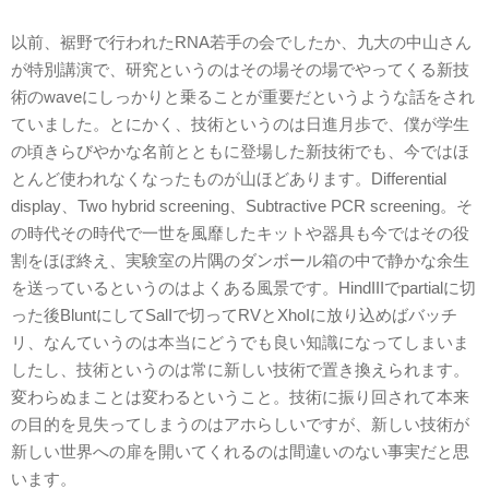
以前、裾野で行われたRNA若手の会でしたか、九大の中山さん
が特別講演で、研究というのはその場その場でやってくる新技
術のwaveにしっかりと乗ることが重要だというような話をされ
ていました。とにかく、技術というのは日進月歩で、僕が学生
の頃きらびやかな名前とともに登場した新技術でも、今ではほ
とんど使われなくなったものが山ほどあります。Differential
display、Two hybrid screening、Subtractive PCR screening。そ
の時代その時代で一世を風靡したキットや器具も今ではその役
割をほぼ終え、実験室の片隅のダンボール箱の中で静かな余生
を送っているというのはよくある風景です。HindIIIでpartialに切
った後BluntにしてSalIで切ってRVとXhoIに放り込めばバッチ
リ、なんていうのは本当にどうでも良い知識になってしまいま
したし、技術というのは常に新しい技術で置き換えられます。
変わらぬまことは変わるということ。技術に振り回されて本来
の目的を見失ってしまうのはアホらしいですが、新しい技術が
新しい世界への扉を開いてくれるのは間違いのない事実だと思
います。