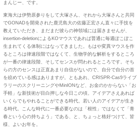
まんじー、です。
東海大は伊勢原参りをして大塚さん、それから大塚さんと共同
でGONADを開発された鹿児島大の佐藤正宏さん直々に手技を
教えていただき、まだまだ彼らの神領域には届きませんが、
insertion-deletionによるKOマウスであれば普通に毎週ぽこぽこ
生まれてくる体制にはなってきました。もはや変異マウスを作
るところは律速段階ではなくて、生物学的な解析をするところ
が一番の律速段階、そしてセンスが問われるところです。そち
らの方のセンスは正直あまり自信がないので、自分で自分の首
を絞めている感はありますが。ともあれ、CRISPR-Cas9ライブ
ラリーのスクリーニングやMinIONなど、お金のかからない「お
手軽」な新技術が目白押しな今日この頃。アイデアさえあれば
いくらでもやれることができる時代。若い人のアイデアが生き
る時代。こんな時代に一番必要なのは「根性」ではなくて「青
春という心の持ちよう」である、と、ちょっと格好つけて、皆
様、よいお年を。