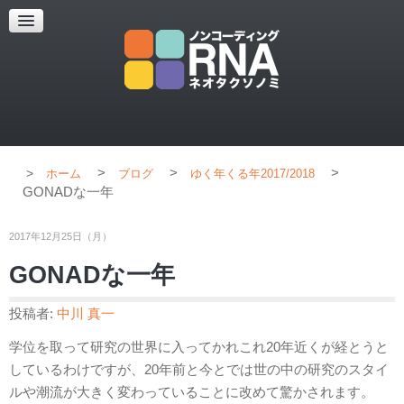
超解像顕微鏡
超解像顕微鏡の紹介
使用上のコツ
ブログ
>
>
>
ホーム
ブログ
ゆく年くる年2017/2018
GONADな一年
2017年12月25日（月）
GONADな一年
投稿者:
中川 真一
学位を取って研究の世界に入ってかれこれ20年近くが経とうと
しているわけですが、20年前と今とでは世の中の研究のスタイ
ルや潮流が大きく変わっていることに改めて驚かされます。