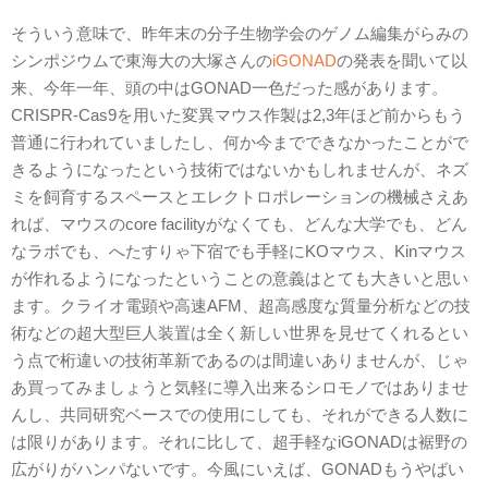
そういう意味で、昨年末の分子生物学会のゲノム編集がらみの
シンポジウムで東海大の大塚さんの
iGONAD
の発表を聞いて以
来、今年一年、頭の中はGONAD一色だった感があります。
CRISPR-Cas9を用いた変異マウス作製は2,3年ほど前からもう
普通に行われていましたし、何か今までできなかったことがで
きるようになったという技術ではないかもしれませんが、ネズ
ミを飼育するスペースとエレクトロポレーションの機械さえあ
れば、マウスのcore facilityがなくても、どんな大学でも、どん
なラボでも、へたすりゃ下宿でも手軽にKOマウス、Kinマウス
が作れるようになったということの意義はとても大きいと思い
ます。クライオ電顕や高速AFM、超高感度な質量分析などの技
術などの超大型巨人装置は全く新しい世界を見せてくれるとい
う点で桁違いの技術革新であるのは間違いありませんが、じゃ
あ買ってみましょうと気軽に導入出来るシロモノではありませ
んし、共同研究ベースでの使用にしても、それができる人数に
は限りがあります。それに比して、超手軽なiGONADは裾野の
広がりがハンパないです。今風にいえば、GONADもうやばい