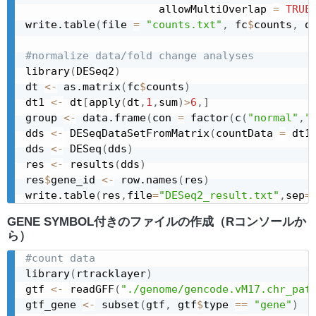
                     allowMultiOverlap 
=
TRUE
write.table
(
file 
=
"counts.txt"
,
 fc
$
counts
,
 q
#normalize data/fold change analyses
library
(
DESeq2
)
dt 
<-
 as.matrix
(
fc
$
counts
)
dt1 
<-
 dt
[
apply
(
dt
,
1
,
sum
)
>
6
,
]
group 
<-
 data.frame
(
con 
=
 factor
(
c
(
"normal"
,
"
dds 
<-
 DESeqDataSetFromMatrix
(
countData 
=
 dt1
dds 
<-
 DESeq
(
dds
)
res 
<-
 results
(
dds
)
res
$
gene_id 
<-
 row.names
(
res
)
write.table
(
res
,
file
=
"DESeq2_result.txt"
,
sep
=
GENE SYMBOL付きのファイルの作成（Rコンソールか
ら）
#count data
library
(
rtracklayer
)
gtf 
<-
 readGFF
(
"./genome/gencode.vM17.chr_pat
gtf_gene 
<-
 subset
(
gtf
,
 gtf
$
type 
==
"gene"
)