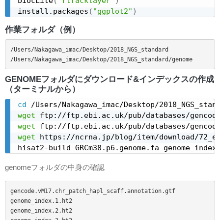
biocLite
(
"rtracklayer"
)
install.packages
(
"ggplot2"
)
作業フォルダ（例）
/Users/Nakagawa_imac/Desktop/2018_NGS_standard

/Users/Nakagawa_imac/Desktop/2018_NGS_standard/genome
GENOMEフォルダにダウンロード&インデックスの作成
（ターミナルから）
cd
wget
wget
wget
 https://ncrna.jp/blog/item/download/72_e
hisat2-build GRCm38.p6.genome.fa genome_index
genomeフォルダの中身の確認
gencode.vM17.chr_patch_hapl_scaff.annotation.gtf

genome_index.1.ht2

genome_index.2.ht2
