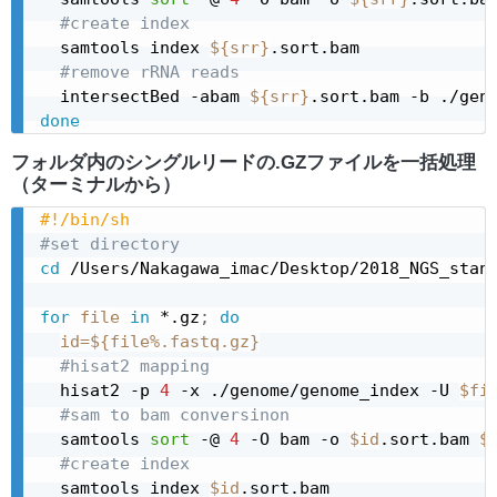
#create index
  samtools index 
${srr}
.sort.bam

#remove rRNA reads
  intersectBed -abam 
${srr}
.sort.bam -b ./gen
done
フォルダ内のシングルリードの.GZファイルを一括処理
（ターミナルから）
#!/bin/sh
#set directory
cd
 /Users/Nakagawa_imac/Desktop/2018_NGS_stand
for
file
in
 *.gz
;
do
id
=
${file
%
.fastq.gz}
#hisat2 mapping
  hisat2 -p 
4
 -x ./genome/genome_index -U 
$fi
#sam to bam conversinon
  samtools 
sort
 -@ 
4
 -O bam -o 
$id
.sort.bam 
$
#create index
  samtools index 
$id
.sort.bam
