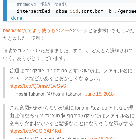
#remove rRNA reads
  intersectBed -abam 
$id
.sort.bam -b ./genome
done
bashのfor文でよく使うものメモ
のページとを参考にさせていた
だきました。便利！
速攻でコメントいただきました。すごい。どんどん洗練されて
いく。ありがとうございます。
普通は for gzfile in *.gz; do とすべきでは。ファイル名に
スペースなどかあるとおかしくなるし…。
https://t.co/QOmaV1wSeS
— Hoshi Takanori (@hoshi_takanori)
June 18, 2018
これ意図がわからないが単に for x in *.gz; do としない理
由は何だろう？ for x in $(ls|grep \.gz$) ではファイル名に
空白が含まれていると悲惨なことになりそうな気がする
https://t.co/vCCi3AlKKd
— Haruhiko Okumura (@h_okumura)
June 19, 2018