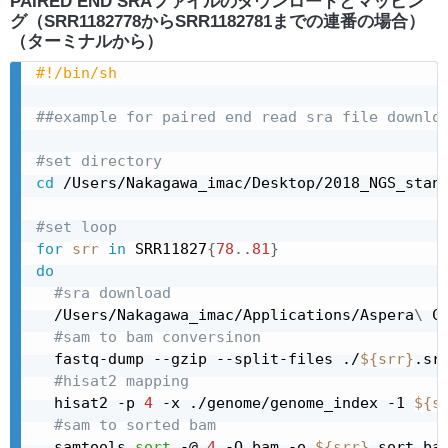
PAIRED END SRAファイルのダウンロードとマッピン
グ（SRR1182778からSRR1182781までの連番の場合）
（ターミナルから）
#!/bin/sh
##example for paired end read sra file downlo
#set directory
cd
 /Users/Nakagawa_imac/Desktop/2018_NGS_stand
#set loop
for
srr
in
 SRR11827
{
78
..
81
}
do
#sra download
  /Users/Nakagawa_imac/Applications/Aspera
\
 C
#sam to bam conversinon
  fastq-dump --gzip --split-files ./
${srr}
.sra
#hisat2 mapping
  hisat2 -p 
4
 -x ./genome/genome_index -1 
${s
#sam to sorted bam
  samtools 
sort
 -@ 
4
 -O bam -o 
${srr}
.sort.ba