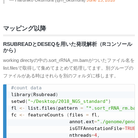
マッピング以降
RSUBREADとDESEQを用いた発現解析（Rコンソール
から）
working directyの中の.sort_rRNA_rm.bamがついたファイル名を
list.filesで取得して集めてまとめて処理してます。別グループの
ファイルがある時はそれらを別のフォルダに移します。
#count data
library
(
Rsubread
)
setwd
(
"~/Desktop/2018_NGS_standard"
)
fl 
<-
 list.files
(
pattern 
=
"*.sort_rRNA_rm.ba
fc 
<-
 featureCounts 
(
files 
=
 fl
,
                     annot.ext
=
"./genome/genc
                     isGTFAnnotationFile
=
TRUE
                     nthreads
=
4
,