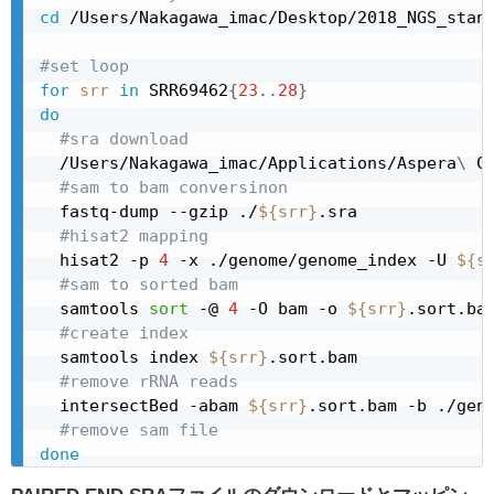
cd
 /Users/Nakagawa_imac/Desktop/2018_NGS_stand
#set loop
for
srr
in
 SRR69462
{
23
..
28
}
do
#sra download
  /Users/Nakagawa_imac/Applications/Aspera
\
 C
#sam to bam conversinon
  fastq-dump --gzip ./
${srr}
.sra

#hisat2 mapping
  hisat2 -p 
4
 -x ./genome/genome_index -U 
${s
#sam to sorted bam
  samtools 
sort
 -@ 
4
 -O bam -o 
${srr}
.sort.ba
#create index
  samtools index 
${srr}
.sort.bam

#remove rRNA reads
  intersectBed -abam 
${srr}
.sort.bam -b ./gen
#remove sam file
done