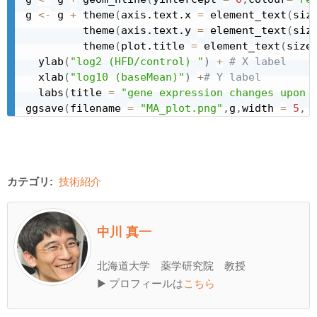
g 
<-
 g 
+
 theme
(
axis.text.x 
=
 element_text
(
siz
         theme
(
axis.text.y 
=
 element_text
(
siz
         theme
(
plot.title 
=
 element_text
(
size
  ylab
(
"log2 (HFD/control) "
)
+
# X label
  xlab
(
"log10 (baseMean)"
)
+
# Y label
  labs
(
title 
=
"gene expression changes upon 
ggsave
(
filename 
=
"MA_plot.png"
,
g
,
width 
=
5
,
 
カテゴリ:
技術紹介
中川 真一
北海道大学 薬学研究院 教授
▶ プロフィールは
こちら