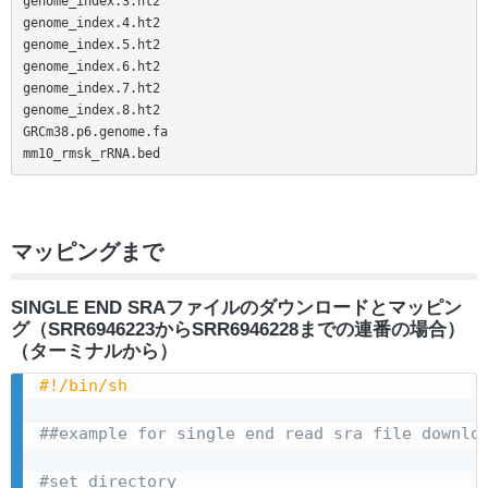
genome_index.3.ht2

genome_index.4.ht2

genome_index.5.ht2

genome_index.6.ht2

genome_index.7.ht2

genome_index.8.ht2

GRCm38.p6.genome.fa

mm10_rmsk_rRNA.bed
マッピングまで
SINGLE END SRAファイルのダウンロードとマッピン
グ（SRR6946223からSRR6946228までの連番の場合）
（ターミナルから）
#!/bin/sh
##example for single end read sra file downlo
#set directory