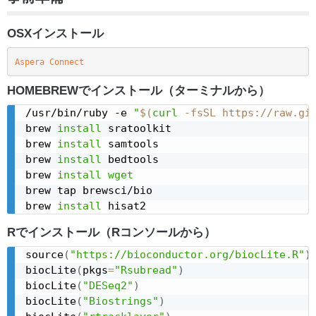
OSXインストール
Aspera Connect
HOMEBREWでインストール（ターミナルから）
/usr/bin/ruby -e 
"
$(
curl
 -fsSL https://raw.gi
brew 
install
 sratoolkit

brew 
install
 samtools

brew 
install
 bedtools

brew 
install
wget
brew tap brewsci/bio

brew 
install
Rでインストール（Rコンソールから）
source
(
"https://bioconductor.org/biocLite.R"
)
biocLite
(
pkgs
=
"Rsubread"
)
biocLite
(
"DESeq2"
)
biocLite
(
"Biostrings"
)