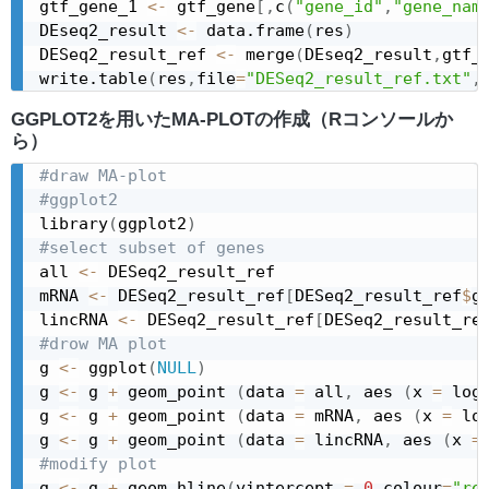
gtf_gene_1 
<-
 gtf_gene
[
,
c
(
"gene_id"
,
"gene_nam
DEseq2_result 
<-
 data.frame
(
res
)
DESeq2_result_ref 
<-
 merge
(
DEseq2_result
,
gtf_
write.table
(
res
,
file
=
"DESeq2_result_ref.txt"
,
GGPLOT2を用いたMA-PLOTの作成（Rコンソールか
ら）
#draw MA-plot
#ggplot2
library
(
ggplot2
)
#select subset of genes
all 
<-
 DESeq2_result_ref

mRNA 
<-
 DESeq2_result_ref
[
DESeq2_result_ref
$
g
lincRNA 
<-
 DESeq2_result_ref
[
DESeq2_result_re
#drow MA plot
g 
<-
 ggplot
(
NULL
)
g 
<-
 g 
+
 geom_point 
(
data 
=
 all
,
 aes 
(
x 
=
 log
g 
<-
 g 
+
 geom_point 
(
data 
=
 mRNA
,
 aes 
(
x 
=
 lo
g 
<-
 g 
+
 geom_point 
(
data 
=
 lincRNA
,
 aes 
(
x 
=
#modify plot
g 
<-
 g 
+
 geom_hline
(
yintercept 
=
0
,
colour
=
"re