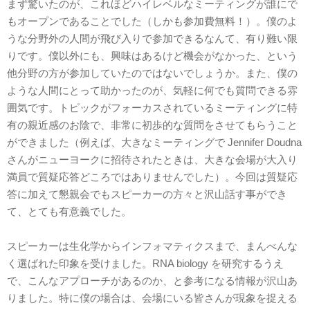
まず驚いたのが、これほどハイレベルなミーティングが誰にで
もオープンであることでした（しかも参加費無料！）。僕のよ
うな分野外の人間が飛び入りで参加できるなんて、有り難い限
りです。僕以外にも、興味はあるけど機会がなかった、という
他分野の方が参加していたのではないでしょうか。また、僕の
ような人間にとって助かったのが、気軽に何でも質問できる雰
囲気です。トピックがフォーカスされているミーティングに特
有の親近感のお陰で、非常に初歩的な質問をさせてもらうこと
ができました（例えば、大きなミーティングで Jennifer Doudna
さんがニューヨークに招待されたときは、大きな会場が大入り
満員で質疑応答どころではありませんでした）。今回は質疑応
答に加えて懇親会でもスピーカーの方々と沢山話す事ができ
て、とても有意義でした。
スピーカーは生化学からインフォマティクスまで、まんべんな
く選ばれた印象を受けました。RNA biology を研究するうえ
で、こんなアプローチがあるのか、と参考になる情報が沢山あ
りました。特に僕の場合は、会場にいる皆さんが現象を捉える