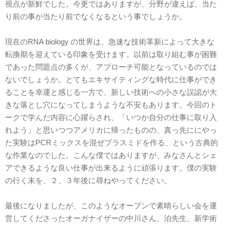
視点が新鮮でした。今更ではありますが、分野が違えば、当た
り前の事が当たり前でなくなるという事でしょうか。
現在のRNA biology の世界は、急速な技術革新によって大きな
転換期を迎えている印象を受けます。以前は取り組む事が困難
であった問題点の多くが、アプローチ可能となっているのでは
ないでしょうか。とてもエキサイティングな時代に仕事ができ
ることを幸運と感じる一方で、新しい技術への小さな誤認が大
きな落とし穴になってしまうような不安もあります。今回のト
ークで学んだ内容に心躍らされ、「いつか自分の仕事に取り入
れよう」と思いつつアメリカに帰ったものの、真っ先ににやっ
た実験はPCRミックスを混ぜプラスミドを作る、という古典的
な作業なのでした。こんな僕ではありますが、みなさんとシェ
アできるような良い仕事が出来るように頑張ります。僕の実験
の行く末を、２、３年後に尋ねやってください。
最後になりましたが、このようなオープンで素晴らしい会を運
営してくださったオーガナイザーの中川さん、泊先生、新学術