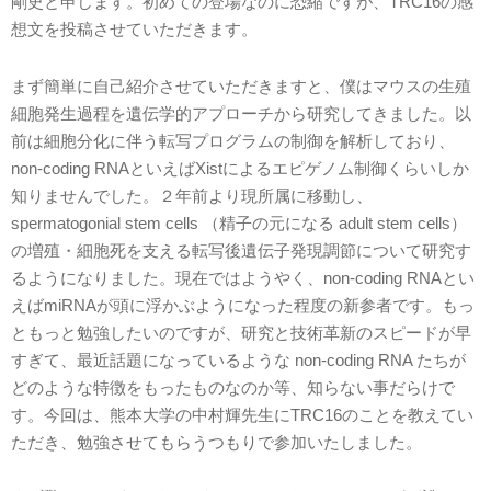
剛史と申します。初めての登場なのに恐縮ですが、TRC16の感
想文を投稿させていただきます。
まず簡単に自己紹介させていただきますと、僕はマウスの生殖
細胞発生過程を遺伝学的アプローチから研究してきました。以
前は細胞分化に伴う転写プログラムの制御を解析しており、
non-coding RNAといえばXistによるエピゲノム制御くらいしか
知りませんでした。２年前より現所属に移動し、
spermatogonial stem cells （精子の元になる adult stem cells）
の増殖・細胞死を支える転写後遺伝子発現調節について研究す
るようになりました。現在ではようやく、non-coding RNAとい
えばmiRNAが頭に浮かぶようになった程度の新参者です。もっ
ともっと勉強したいのですが、研究と技術革新のスピードが早
すぎて、最近話題になっているような non-coding RNA たちが
どのような特徴をもったものなのか等、知らない事だらけで
す。今回は、熊本大学の中村輝先生にTRC16のことを教えてい
ただき、勉強させてもらうつもりで参加いたしました。