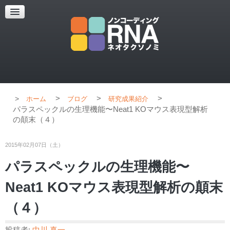
超解像顕微鏡
超解像顕微鏡の紹介
使用上のコツ
ブログ
>
>
>
ホーム
ブログ
研究成果紹介
パラスペックルの生理機能〜Neat1 KOマウス表現型解析
の顛末（４）
2015年02月07日（土）
パラスペックルの生理機能〜
Neat1 KOマウス表現型解析の顛末
（４）
投稿者:
中川 真一