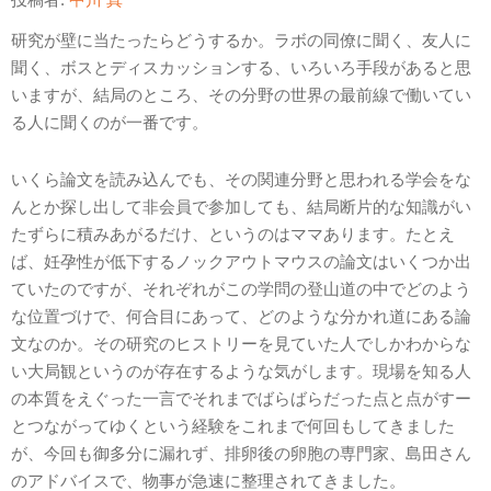
研究が壁に当たったらどうするか。ラボの同僚に聞く、友人に
聞く、ボスとディスカッションする、いろいろ手段があると思
いますが、結局のところ、その分野の世界の最前線で働いてい
る人に聞くのが一番です。
いくら論文を読み込んでも、その関連分野と思われる学会をな
んとか探し出して非会員で参加しても、結局断片的な知識がい
たずらに積みあがるだけ、というのはママあります。たとえ
ば、妊孕性が低下するノックアウトマウスの論文はいくつか出
ていたのですが、それぞれがこの学問の登山道の中でどのよう
な位置づけで、何合目にあって、どのような分かれ道にある論
文なのか。その研究のヒストリーを見ていた人でしかわからな
い大局観というのが存在するような気がします。現場を知る人
の本質をえぐった一言でそれまでばらばらだった点と点がすー
とつながってゆくという経験をこれまで何回もしてきました
が、今回も御多分に漏れず、排卵後の卵胞の専門家、島田さん
のアドバイスで、物事が急速に整理されてきました。