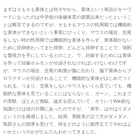
まずはそもそも黄体とは何ぞやから。黄体という単語がキーワ
ードになったのは中学校の保健体育の授業以来だったというこ
とは断言できるのですが、そもそもマウスの性周期では機能的
な黄体ができないという事実にびっくり。マウスの場合、交尾
をしない時の性周期では機能的な黄体を作らず、黄体期がない
ために排卵終わってまた排卵。どんどん排卵することで、強靭
な繁殖力を手にしているとのこと。で、妊娠するためには黄体
を作って妊娠ホルモンが分泌されなければいけないわけです
が、マウスの場合、交尾の刺激が脳に伝わり、脳下垂体からプ
ロラクチンが分泌されることで、機能的な黄体がはじめてつく
られる。つまり、交尾をしないマウスをいくら見ていても、機
能的な黄体を見ていることにはならないと。ガーン。これまで
の実験、ほとんど無駄。論文を読んでいて、そういうWiki的な
知識だけは頭の片隅にあったのですが、「座学」はやはりダメ
というのを痛感しました。結局、実験系の立て方がダメダメ。
島田さんの指導を受けて、何をどのように順序立ててやればよ
いかというのかがだんだんわかってきました。