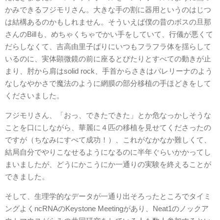
かみできるフジモリさん。大きな手の割に器用というのはじつ
は結構あるのかもしれません。そういえば僕の昔のボスの旦那
さんのBillも、めちゃくちゃでかい手をしていて、行儀が悪くて
だらしなくて、吉高由里子ばりにいつもフラフラ体を揺らして
いるのに、実体顕微鏡の前に座るとぴたりとすべての動きが止
まり、肘から肩はsolid rock、手首からさきはバレリーナのよう
なしなやかさで魔法のように網膜の部分移植の手ほどきをして
くださいました。
フジモリさん、「おっ、できたできた」とか危なっかしそうな
ことを口にしながら、華麗に４匹の移植を見せてくださったの
ですが（ちなみにすべて成功！）、これがなかなか難しくて、
結局自分でやりこなせるようになるのに半年ぐらいかかってし
まいましたが、どうにかこうにか一通りの実験を終えることが
できました。
そして、生理学的なデータが一通り出そろったところでタイミ
ングよくncRNAのKeystone Meetingがあり、Neat1のノックア