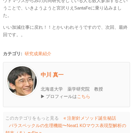
ウトマウスがらみの共同研究をしている人も数人参加するとい
うことで、いきようようと宮沢りえSantaFeに乗り込みまし
た。
いい加減仕事に戻れ！！とかいわれそうですので、次回、最終
回です。。
カテゴリ:
研究成果紹介
中川 真一
北海道大学 薬学研究院 教授
▶ プロフィールは
こちら
このカテゴリをもっと見る
« 注射針メソッド誕生秘話
パラスペックルの生理機能〜Neat1 KOマウス表現型解析の
顛末（５）〜Fin »