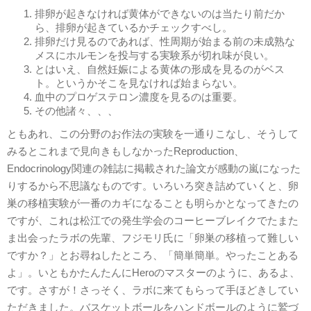
排卵が起きなければ黄体ができないのは当たり前だか
ら、排卵が起きているかチェックすべし。
排卵だけ見るのであれば、性周期が始まる前の未成熟な
メスにホルモンを投与する実験系が切れ味が良い。
とはいえ、自然妊娠による黄体の形成を見るのがベス
ト。というかそこを見なければ始まらない。
血中のプロゲステロン濃度を見るのは重要。
その他諸々、、、
ともあれ、この分野のお作法の実験を一通りこなし、そうして
みるとこれまで見向きもしなかったReproduction、
Endocrinology関連の雑誌に掲載された論文が感動の嵐になった
りするから不思議なものです。いろいろ突き詰めていくと、卵
巣の移植実験が一番のカギになることも明らかとなってきたの
ですが、これは松江での発生学会のコーヒーブレイクでたまた
ま出会ったラボの先輩、フジモリ氏に「卵巣の移植って難しい
ですか？」とお尋ねしたところ、「簡単簡単。やったことある
よ」。いともかたんたんにHeroのマスターのように、あるよ、
です。さすが！さっそく、ラボに来てもらって手ほどきしてい
ただきました。バスケットボールをハンドボールのように鷲づ