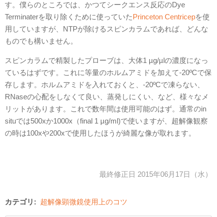
す。僕らのところでは、かつてシークエンス反応のDye
Terminaterを取り除くために使っていた
Princeton Centricep
を使
用していますが、NTPが除けるスピンカラムであれば、どんな
ものでも構いません。
スピンカラムで精製したプローブは、大体1 µg/µlの濃度になっ
ているはずです。これに等量のホルムアミドを加えて-20ºCで保
存します。ホルムアミドを入れておくと、-20ºCで凍らない、
RNaseの心配をしなくて良い、蒸発しにくい、など、様々なメ
リットがあります。これで数年間は使用可能のはず。通常のin
situでは500xか1000x（final 1 µg/ml)で使いますが、超解像観察
の時は100xや200xで使用したほうが綺麗な像が取れます。
最終修正日 2015年06月17日（水）
カテゴリ:
超解像顕微鏡使用上のコツ