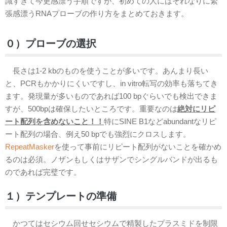
識すぎて今更感漂う手順ですが、初めての人にはそれなりに緊
張感漂うRNAプローブの作り方をまとめておきます。
０）プローブの選択
長さは1-2 kbのものを使うことが多いです。あんまり長い
と、PCRもかかりにくいですし、in vitro転写の効率も落ちてき
ます。発現量が多いものであれば100 bpぐらいでも検出できま
すが、500bpは確保したいところです。重要なのは
絶対にリピ
ート配列を含めないこと！！
特にSINE B1などabundantなリピ
ート配列の場合、例え50 bpでも強烈にクロスします。
RepeatMasker
を使って事前にリピート配列がないことを確かめ
るのは必須。ノザンもしくはサザンでシングルバンドが出るも
のであれば完璧です。
１）テンプレートの準備
かつてはセシウム回せセシウムで精製したプラスミドを制限