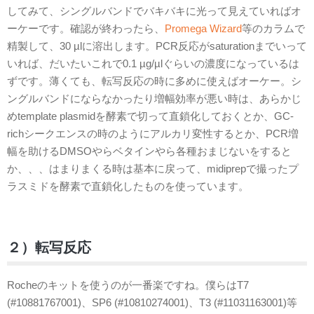
してみて、シングルバンドでバキバキに光って見えていればオ
ーケーです。確認が終わったら、
Promega Wizard
等のカラムで
精製して、30 µlに溶出します。PCR反応がsaturationまでいって
いれば、だいたいこれで0.1 µg/µlぐらいの濃度になっているは
ずです。薄くても、転写反応の時に多めに使えばオーケー。シ
ングルバンドにならなかったり増幅効率が悪い時は、あらかじ
めtemplate plasmidを酵素で切って直鎖化しておくとか、GC-
richシークエンスの時のようにアルカリ変性するとか、PCR増
幅を助けるDMSOやらベタインやら各種おまじないをすると
か、、、はまりまくる時は基本に戻って、midiprepで撮ったプ
ラスミドを酵素で直鎖化したものを使っています。
２）転写反応
Rocheのキットを使うのが一番楽ですね。僕らはT7
(#10881767001)、SP6 (#10810274001)、T3 (#11031163001)等