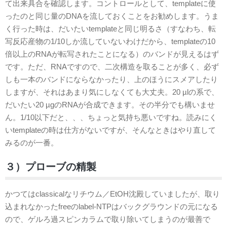
て出来具合を確認します。コントロールとして、templateに使
ったのと同じ量のDNAを流しておくことをお勧めします。うま
く行った時は、だいたいtemplateと同じ明るさ（すなわち、転
写反応産物の1/10しか流していないわけだから、templateの10
倍以上のRNAが転写されたことになる）のバンドが見えるはず
です。ただ、RNAですので、二次構造を取ることが多く、必ず
しも一本のバンドにならなかったり、上のほうにスメアしたり
しますが、それはあまり気にしなくても大丈夫。20 µlの系で、
だいたい20 µgのRNAが合成できます。その半分でも構いませ
ん。1/10以下だと、、、ちょっと気持ち悪いですね。読みにく
いtemplateの時は仕方がないですが、そんなときはやり直して
みるのが一番。
３）プローブの精製
かつてはclassicalなリチウム／EtOH沈殿していましたが、取り
込まれなかったfreeのlabel-NTPはバックグラウンドの元になる
ので、ゲルろ過スピンカラムで取り除いてしまうのが最善で