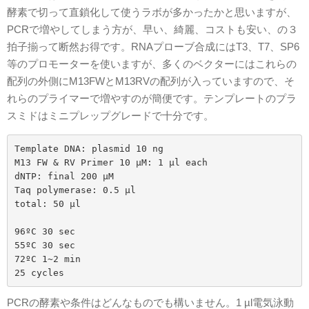
酵素で切って直鎖化して使うラボが多かったかと思いますが、
PCRで増やしてしまう方が、早い、綺麗、コストも安い、の３
拍子揃って断然お得です。RNAプローブ合成にはT3、T7、SP6
等のプロモーターを使いますが、多くのベクターにはこれらの
配列の外側にM13FWとM13RVの配列が入っていますので、そ
れらのプライマーで増やすのが簡便です。テンプレートのプラ
スミドはミニプレップグレードで十分です。
Template DNA: plasmid 10 ng

M13 FW & RV Primer 10 µM: 1 µl each

dNTP: final 200 µM

Taq polymerase: 0.5 µl

total: 50 µl

96ºC 30 sec

55ºC 30 sec

72ºC 1~2 min

PCRの酵素や条件はどんなものでも構いません。1 µl電気泳動