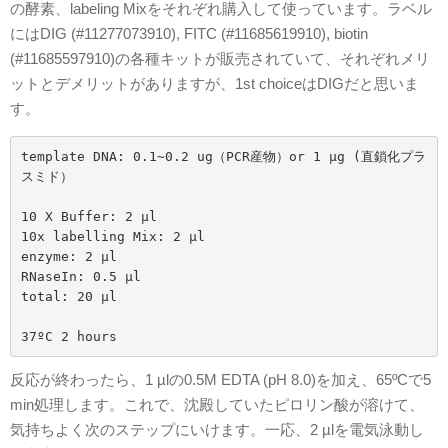
の酵素、labeling Mixをそれぞれ購入して使っています。ラベル
にはDIG (#11277073910), FITC (#11685619910), biotin
(#11685597910)の各種キットが販売されていて、それぞれメリ
ットとデメリットがありますが、1st choiceはDIGだと思いま
す。
template DNA: 0.1~0.2 ug（PCR産物）or 1 µg (直鎖化プラ
スミド）

10 X Buffer: 2 µl

10x labelling Mix: 2 µl

enzyme: 2 µl

RNaseIn: 0.5 µl

total: 20 µl

反応が終わったら、1 µlの0.5M EDTA (pH 8.0)を加え、65ºCで5
min処理します。これで、沈殿していたピロリン酸が溶けて、
気持ちよく次のステップにいけます。一応、2 µlを電気泳動し