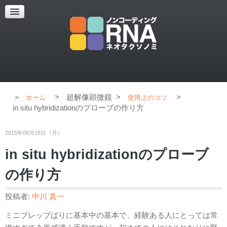
超解像顕微鏡
超解像顕微鏡の紹介
使用上のコツ
ブログ
>
超解像顕微鏡
>
>
ホーム
使用上のコツ
in situ hybridizationのプローブの作り方
2015年06月15日（月）
in situ hybridizationのプローブ
の作り方
投稿者:
中川 真一
ミニプレップばりに基本中の基本で、経験ある人にとっては常