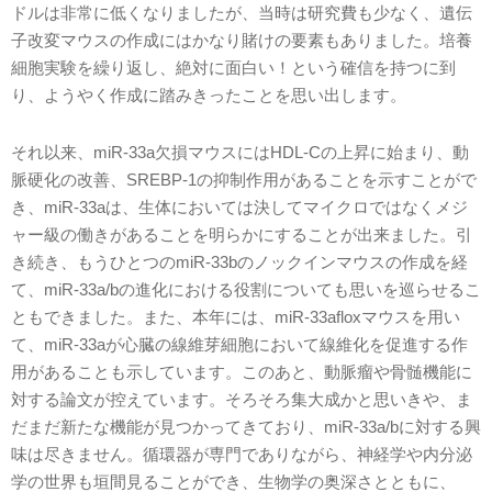
ドルは非常に低くなりましたが、当時は研究費も少なく、遺伝
子改変マウスの作成にはかなり賭けの要素もありました。培養
細胞実験を繰り返し、絶対に面白い！という確信を持つに到
り、ようやく作成に踏みきったことを思い出します。
それ以来、miR-33a欠損マウスにはHDL-Cの上昇に始まり、動
脈硬化の改善、SREBP-1の抑制作用があることを示すことがで
き、miR-33aは、生体においては決してマイクロではなくメジ
ャー級の働きがあることを明らかにすることが出来ました。引
き続き、もうひとつのmiR-33bのノックインマウスの作成を経
て、miR-33a/bの進化における役割についても思いを巡らせるこ
ともできました。また、本年には、miR-33afloxマウスを用い
て、miR-33aが心臓の線維芽細胞において線維化を促進する作
用があることも示しています。このあと、動脈瘤や骨髄機能に
対する論文が控えています。そろそろ集大成かと思いきや、ま
だまだ新たな機能が見つかってきており、miR-33a/bに対する興
味は尽きません。循環器が専門でありながら、神経学や内分泌
学の世界も垣間見ることができ、生物学の奥深さとともに、