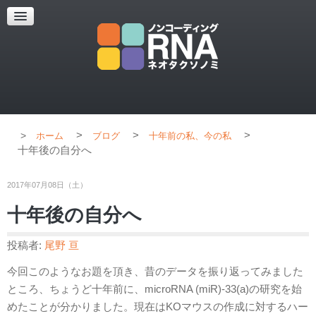
超解像顕微鏡
超解像顕微鏡の紹介
使用上のコツ
ブログ
>
>
>
ホーム
ブログ
十年前の私、今の私
十年後の自分へ
2017年07月08日（土）
十年後の自分へ
投稿者:
尾野 亘
今回このようなお題を頂き、昔のデータを振り返ってみました
ところ、ちょうど十年前に、microRNA (miR)-33(a)の研究を始
めたことが分かりました。現在はKOマウスの作成に対するハー