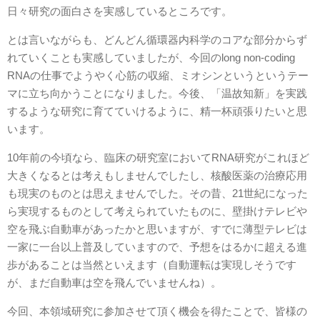
日々研究の面白さを実感しているところです。
とは言いながらも、どんどん循環器内科学のコアな部分からず
れていくことも実感していましたが、今回のlong non-coding
RNAの仕事でようやく心筋の収縮、ミオシンというというテー
マに立ち向かうことになりました。今後、「温故知新」を実践
するような研究に育てていけるように、精一杯頑張りたいと思
います。
10年前の今頃なら、臨床の研究室においてRNA研究がこれほど
大きくなるとは考えもしませんでしたし、核酸医薬の治療応用
も現実のものとは思えませんでした。その昔、21世紀になった
ら実現するものとして考えられていたものに、壁掛けテレビや
空を飛ぶ自動車があったかと思いますが、すでに薄型テレビは
一家に一台以上普及していますので、予想をはるかに超える進
歩があることは当然といえます（自動運転は実現しそうです
が、まだ自動車は空を飛んでいませんね）。
今回、本領域研究に参加させて頂く機会を得たことで、皆様の