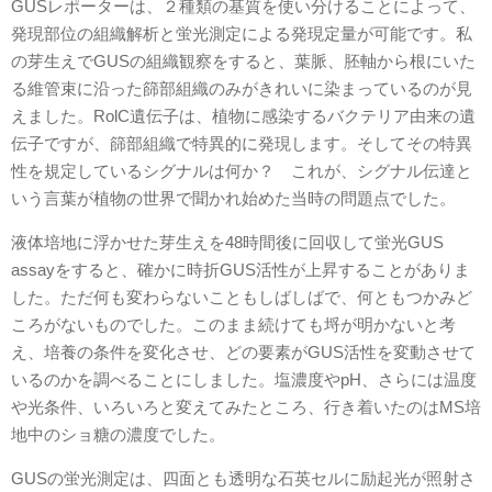
GUSレポーターは、２種類の基質を使い分けることによって、
発現部位の組織解析と蛍光測定による発現定量が可能です。私
の芽生えでGUSの組織観察をすると、葉脈、胚軸から根にいた
る維管束に沿った篩部組織のみがきれいに染まっているのが見
えました。RolC遺伝子は、植物に感染するバクテリア由来の遺
伝子ですが、篩部組織で特異的に発現します。そしてその特異
性を規定しているシグナルは何か？ これが、シグナル伝達と
いう言葉が植物の世界で聞かれ始めた当時の問題点でした。
液体培地に浮かせた芽生えを48時間後に回収して蛍光GUS
assayをすると、確かに時折GUS活性が上昇することがありま
した。ただ何も変わらないこともしばしばで、何ともつかみど
ころがないものでした。このまま続けても埒が明かないと考
え、培養の条件を変化させ、どの要素がGUS活性を変動させて
いるのかを調べることにしました。塩濃度やpH、さらには温度
や光条件、いろいろと変えてみたところ、行き着いたのはMS培
地中のショ糖の濃度でした。
GUSの蛍光測定は、四面とも透明な石英セルに励起光が照射さ