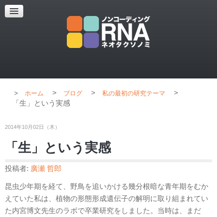
超解像顕微鏡
超解像顕微鏡の紹介
使用上のコツ
ブログ
>
>
>
ホーム
ブログ
私の最初の研究テーマ
「生」という実感
2014年10月02日（木）
「生」という実感
投稿者:
廣瀬 哲郎
昆虫少年期を経て、野鳥を追いかける幾分根暗な青年期をむか
えていた私は、植物の形態形成遺伝子の解明に取り組まれてい
た内宮博文先生のラボで卒業研究をしました。当時は、まだ