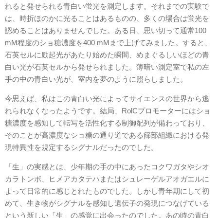
れると発せられる青白い蛍光を測定します。それまでの実験で
は、時折ほのかに光ることはあるものの、多くの場合は蛍光を
認めることはありませんでした。ある日、思い切って通常100
mM程度のショ糖濃度を400 mMまで上げてみました。すると、
石英セルに励起光があたり始めた瞬間、めまぐるしいほどの青
白い光が石英セルから発せられました。薄暗い測定室で私の左
手の中の青白い光が、室内を夢のように照らしました。
今思えば、私はこの青白い光によってサイエンスの世界から逃
れられなくなったようです。結局、RolCプロモーターにはショ
糖濃度を感知して転写を活性化する制御配列が備わっており、
そのことが高濃度なショ糖の通り道である篩部組織における発
現特異性を規定するシグナルだったのでした。
「生」の実感とは、少年期の手の中にあったコクワガタやシオ
カラトンボ、ヒメアカタテハまたはシュレーゲルアオガエルに
よって日常的に感じとれたものでした。しかし青年期にして初
めて、生き物がシグナルを感知し遺伝子の発現につなげている
という新しい「生」の感覚に出会ったのでした。あの時の青白