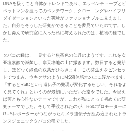
DNAを扱うこと自体がトレンドであり、エッペンチューブとピ
ペットマンを握ってのベンチワーク、クローニングやハイブリ
ダイゼーションといった実験がファッショナブルに見えまし
た。自分もそうした研究ができることを夢見ていたのです。し
かし勇んで研究室に入った私に与えられたのは、植物の種でし
た。
タバコの種は、一見すると焦茶色の仁丹のようです。これを次
亜塩素酸で滅菌し、寒天培地の上に撒きます。数日すると発芽
し、ほどなく緑色の双葉がひらきます。この芽生えをピンセッ
トでつまみ、ウキクサのようにMS液体培地の上に浮かべます。
「するとRolCという遺伝子の発現が変化するらしい、それをよ
く見てくれ」というのが最初にいただいた指令でした。今思え
ば何とも心許ないテーマですが、これが私にとって初めての研
究テーマでした。そして手渡されたのが、RolCプロモーターに
GUSレポーターがつながったキメラ遺伝子が組み込まれたトラ
ンスジェニックタバコの種でした。