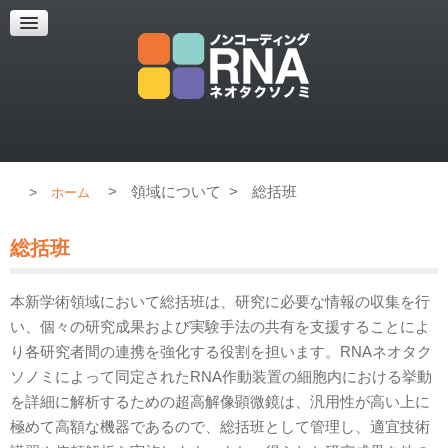
超解像顕微鏡
超解像顕微鏡の紹介
使用上のコツ
ブログ
>
領域について
>
総括班
ホーム
総括班
本新学術領域において総括班は、研究に必要な情報の収集を行
い、個々の研究成果および実験手法の共有を支援することによ
り各研究者間の連携を強化する役割を担います。RNAネオタク
ソノミによって同定されたRNA作動装置の細胞内における挙動
を詳細に解析するための超高解像顕微鏡は、汎用性が高い上に
極めて高額な機器であるので、総括班として管理し、適宜技術