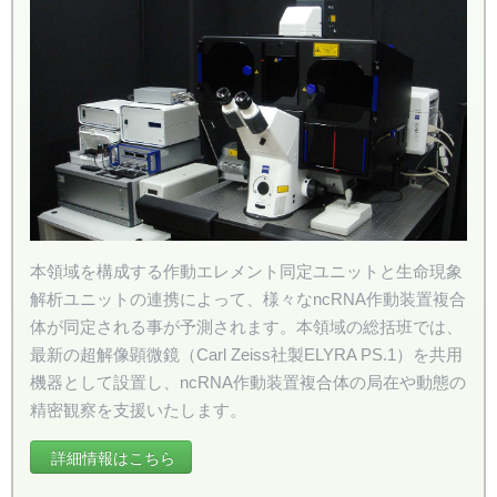
本領域を構成する作動エレメント同定ユニットと生命現象
解析ユニットの連携によって、様々なncRNA作動装置複合
体が同定される事が予測されます。本領域の総括班では、
最新の超解像顕微鏡（Carl Zeiss社製ELYRA PS.1）を共用
機器として設置し、ncRNA作動装置複合体の局在や動態の
精密観察を支援いたします。
詳細情報はこちら