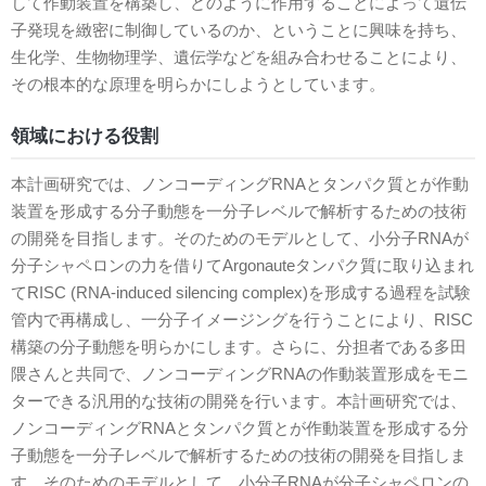
して作動装置を構築し、どのように作用することによって遺伝
子発現を緻密に制御しているのか、ということに興味を持ち、
生化学、生物物理学、遺伝学などを組み合わせることにより、
その根本的な原理を明らかにしようとしています。
領域における役割
本計画研究では、ノンコーディングRNAとタンパク質とが作動
装置を形成する分子動態を一分子レベルで解析するための技術
の開発を目指します。そのためのモデルとして、小分子RNAが
分子シャペロンの力を借りてArgonauteタンパク質に取り込まれ
てRISC (RNA-induced silencing complex)を形成する過程を試験
管内で再構成し、一分子イメージングを行うことにより、RISC
構築の分子動態を明らかにします。さらに、分担者である多田
隈さんと共同で、ノンコーディングRNAの作動装置形成をモニ
ターできる汎用的な技術の開発を行います。本計画研究では、
ノンコーディングRNAとタンパク質とが作動装置を形成する分
子動態を一分子レベルで解析するための技術の開発を目指しま
す。そのためのモデルとして、小分子RNAが分子シャペロンの