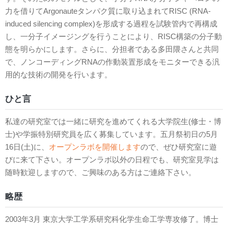
力を借りてArgonauteタンパク質に取り込まれてRISC (RNA-
induced silencing complex)を形成する過程を試験管内で再構成
し、一分子イメージングを行うことにより、RISC構築の分子動
態を明らかにします。さらに、分担者である多田隈さんと共同
で、ノンコーディングRNAの作動装置形成をモニターできる汎
用的な技術の開発を行います。
ひと言
私達の研究室では一緒に研究を進めてくれる大学院生(修士・博
士)や学振特別研究員を広く募集しています。五月祭初日の5月
16日(土)に、
オープンラボを開催します
ので、ぜひ研究室に遊
びに来て下さい。オープンラボ以外の日程でも、研究室見学は
随時歓迎しますので、ご興味のある方はご連絡下さい。
略歴
2003年3月 東京大学工学系研究科化学生命工学専攻修了。博士