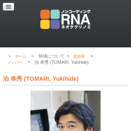
超解像顕微鏡
超解像顕微鏡の紹介
使用上のコツ
ブログ
>
領域について
>
>
ホーム
総括班
>
泊 幸秀 (TOMARI, Yukihide)
メンバー
泊 幸秀 (TOMARI, Yukihide)