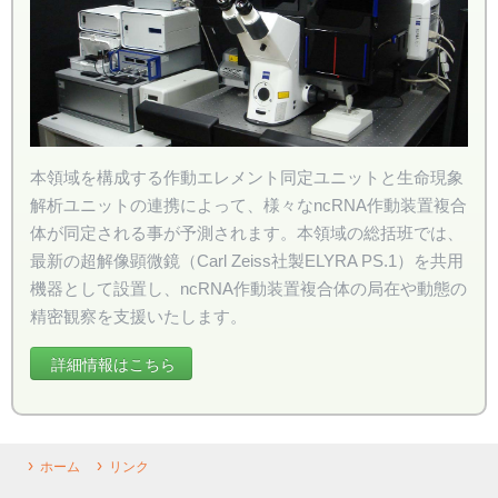
本領域を構成する作動エレメント同定ユニットと生命現象
解析ユニットの連携によって、様々なncRNA作動装置複合
体が同定される事が予測されます。本領域の総括班では、
最新の超解像顕微鏡（Carl Zeiss社製ELYRA PS.1）を共用
機器として設置し、ncRNA作動装置複合体の局在や動態の
精密観察を支援いたします。
詳細情報はこちら
ホーム
リンク