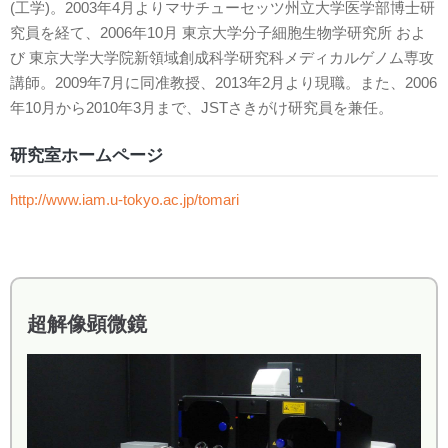
(工学)。2003年4月よりマサチューセッツ州立大学医学部博士研
究員を経て、2006年10月 東京大学分子細胞生物学研究所 およ
び 東京大学大学院新領域創成科学研究科メディカルゲノム専攻
講師。2009年7月に同准教授、2013年2月より現職。また、2006
年10月から2010年3月まで、JSTさきがけ研究員を兼任。
研究室ホームページ
http://www.iam.u-tokyo.ac.jp/tomari
超解像顕微鏡