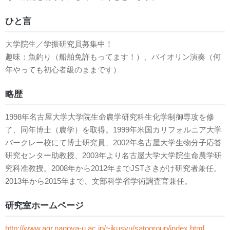
ひと言
大学院生／学振研究員募集中！
趣味：魚釣り（船舶免許もってます！）、バイオリン演奏（何
年やっても初心者級のままです）
略歴
1998年名古屋大学大学院生命農学研究科生化学制御専攻を修
了、同年博士（農学）を取得。1999年米国カリフォルニア大学
バークレー校にて博士研究員、2002年名古屋大学生物分子応答
研究センター助教授、2003年より名古屋大学大学院生命農学研
究科准教授。2008年から2012年までJSTさきがけ研究者兼任。
2013年から2015年まで、文部科学省学術調査官兼任。
研究室ホームページ
http://www.agr.nagoya-u.ac.jp/~ikusyu/satogroup/index.html