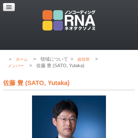
超解像顕微鏡
超解像顕微鏡の紹介
使用上のコツ
ブログ
>
領域について
>
>
ホーム
総括班
>
佐藤 豊 (SATO, Yutaka)
メンバー
佐藤 豊 (SATO, Yutaka)