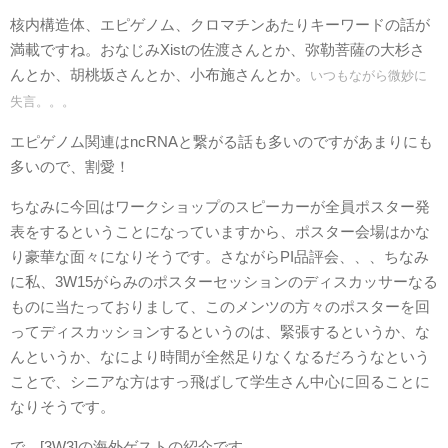
核内構造体、エピゲノム、クロマチンあたりキーワードの話が
満載ですね。おなじみXistの佐渡さんとか、弥勒菩薩の大杉さ
んとか、胡桃坂さんとか、小布施さんとか。
いつもながら微妙に
失言。。。
エピゲノム関連はncRNAと繋がる話も多いのですがあまりにも
多いので、割愛！
ちなみに今回はワークショップのスピーカーが全員ポスター発
表をするということになっていますから、ポスター会場はかな
り豪華な面々になりそうです。さながらPI品評会、、、ちなみ
に私、3W15がらみのポスターセッションのディスカッサーなる
ものに当たっておりまして、このメンツの方々のポスターを回
ってディスカッションするというのは、緊張するというか、な
んというか、なにより時間が全然足りなくなるだろうなという
ことで、シニアな方はすっ飛ばして学生さん中心に回ることに
なりそうです。
で、[3W3]の海外ゲストの紹介です。