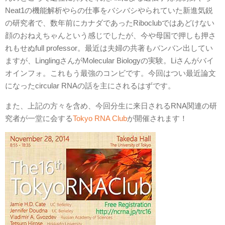
Neat1の機能解析やらの仕事をバシバシやられていた新進気鋭
の研究者で、数年前にカナダであったRiboclubではあどけない
顔のおねえちゃんという感じでしたが、今や母国で押しも押さ
れもせぬfull professor。最近は夫婦の共著もバンバン出してい
ますが、LinglingさんがMolecular Biologyの実験。Liさんがバイ
オインフォ。これもう最強のコンビです。今回はつい最近論文
になったcircular RNAの話を主にされるはずです。
また、上記の方々を含め、今回分生に来日されるRNA関連の研
究者が一堂に会する
Tokyo RNA Club
が開催されます！