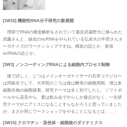
[1W10] 機能性RNA分子研究の新展開
理研でRNAの構造解析をされていて最近武蔵野大に移られた
武藤さんと、線虫のncRNAをやられている弘前大の牛田さんオ
ーガナイズのワークショップですね。構造の話とか、新規
ncRNAの話とか。
[3W3] ノンコーディングRNAによる細胞内プロセス制御
後で詳しく。じつはメインオーガナイザーの石井コウジロー
は同級生でして。大学院のころは彼は酵母の細胞周期、僕は多
細胞生物の細胞接着。研究テーマは全く別でしたし、ソフトボ
ールやら花見やら、要は飲み会でやらしか接点がなく、一生研
究テーマがニアミスになることすらなかろうと思っていました
が、まさか同じワークショップをやることになるとは、、、
[3W15] クロマチン・染色体・細胞核のダイナミクス