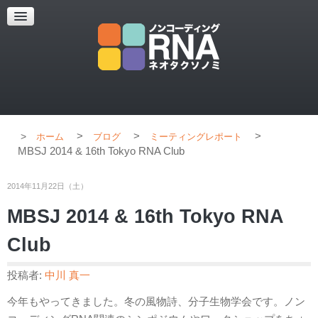
超解像顕微鏡
超解像顕微鏡の紹介
使用上のコツ
ブログ
>
>
>
ホーム
ブログ
ミーティングレポート
MBSJ 2014 & 16th Tokyo RNA Club
2014年11月22日（土）
MBSJ 2014 & 16th Tokyo RNA
Club
投稿者:
中川 真一
今年もやってきました。冬の風物詩、分子生物学会です。ノン