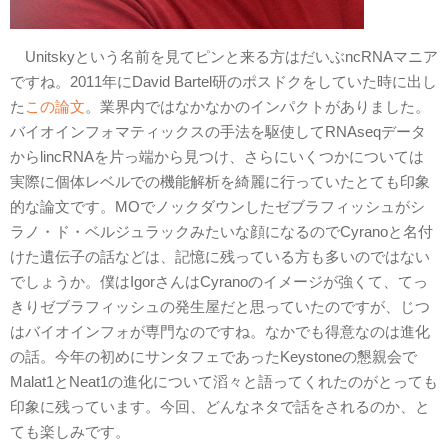
Unitskyという名前を見てピンと来る方はだいぶncRNAマニア
ですね。2011年にDavid Bartel研のポスドクをしていた時に出し
た
この論文
。
業界内ではなかなかのインパクトがありました。
バイオインフォマティックスの手法を駆使してRNAseqデータ
からlincRNAを片っ端から見つけ、さらにいくつかについては
実際に個体レベルでの機能解析を綺麗に行っていたとても印象
的な論文です。MOでノックダウンしたゼブラフィッシュがシ
ラノ・ド・ベルジュラックみたいな顔になるのでCyranoと名付
けた遺伝子の話などは、記憶に残っている方も多いのではない
でしょうか。僕はIgorさんはCyranoのイメージが強くて、てっ
きりゼブラフィッシュの発生屋だと思っていたのですが、じつ
はバイオインフォが専門なのですね。なかでも得意なのは進化
の話。今年の初めにサンタフェであったKeystoneの懇親会で
Malat1とNeat1の進化について滔々と語ってくれたのがとっても
印象に残っています。今回、どんなネタで話をされるのか、と
ても楽しみです。