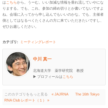
は
こちら
から。うーむ。いい加減な情報を垂れ流していやにな
りまする。でも、これ、参加の締め切りとか書いてないですよ
ね。会場に入ってから申し込んでもいいのかな。でも、主催者
側としてはなるべくたくさんの方に来ていただきたいですし、
ぜひお越しください。
カテゴリ:
ミーティングレポート
中川 真一
北海道大学 薬学研究院 教授
▶ プロフィールは
こちら
このカテゴリをもっと見る
« JAJRNA
The 16th Tokyo
RNA Club レポート（１） »