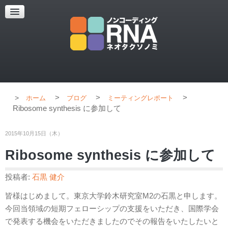
超解像顕微鏡
超解像顕微鏡の紹介
使用上のコツ
ブログ
>
>
>
ホーム
ブログ
ミーティングレポート
Ribosome synthesis に参加して
2015年10月15日（木）
Ribosome synthesis に参加して
投稿者:
石黒 健介
皆様はじめまして。東京大学鈴木研究室M2の石黒と申します。
今回当領域の短期フェローシップの支援をいただき、国際学会
で発表する機会をいただきましたのでその報告をいたしたいと