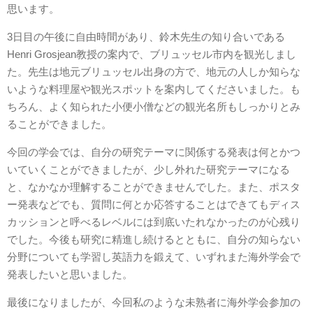
思います。
3日目の午後に自由時間があり、鈴木先生の知り合いである
Henri Grosjean教授の案内で、ブリュッセル市内を観光しまし
た。先生は地元ブリュッセル出身の方で、地元の人しか知らな
いような料理屋や観光スポットを案内してくださいました。も
ちろん、よく知られた小便小僧などの観光名所もしっかりとみ
ることができました。
今回の学会では、自分の研究テーマに関係する発表は何とかつ
いていくことができましたが、少し外れた研究テーマになる
と、なかなか理解することができませんでした。また、ポスタ
ー発表などでも、質問に何とか応答することはできてもディス
カッションと呼べるレベルには到底いたれなかったのが心残り
でした。今後も研究に精進し続けるとともに、自分の知らない
分野についても学習し英語力を鍛えて、いずれまた海外学会で
発表したいと思いました。
最後になりましたが、今回私のような未熟者に海外学会参加の