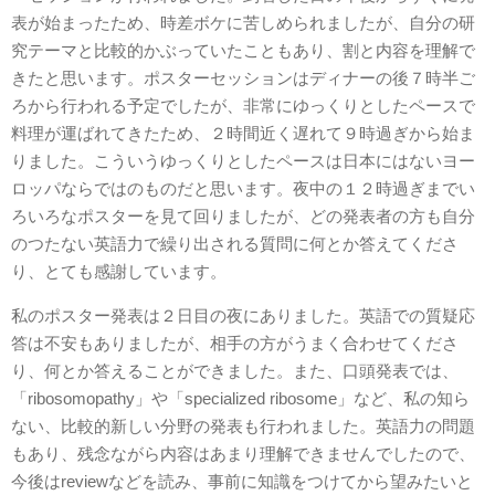
表が始まったため、時差ボケに苦しめられましたが、自分の研
究テーマと比較的かぶっていたこともあり、割と内容を理解で
きたと思います。ポスターセッションはディナーの後７時半ご
ろから行われる予定でしたが、非常にゆっくりとしたペースで
料理が運ばれてきたため、２時間近く遅れて９時過ぎから始ま
りました。こういうゆっくりとしたペースは日本にはないヨー
ロッパならではのものだと思います。夜中の１２時過ぎまでい
ろいろなポスターを見て回りましたが、どの発表者の方も自分
のつたない英語力で繰り出される質問に何とか答えてくださ
り、とても感謝しています。
私のポスター発表は２日目の夜にありました。英語での質疑応
答は不安もありましたが、相手の方がうまく合わせてくださ
り、何とか答えることができました。また、口頭発表では、
「ribosomopathy」や「specialized ribosome」など、私の知ら
ない、比較的新しい分野の発表も行われました。英語力の問題
もあり、残念ながら内容はあまり理解できませんでしたので、
今後はreviewなどを読み、事前に知識をつけてから望みたいと