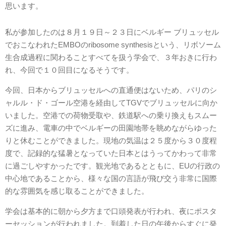
思います。
私が参加したのは８月１９日～２３日にベルギー ブリュッセル
でおこなわれたEMBOのribosome synthesisという、リボソーム
生合成過程に関わることすべてを扱う学会で、３年おきに行わ
れ、今回で１０回目になるそうです。
今回、日本からブリュッセルへの直通便はないため、パリのシ
ャルル・ド・ゴール空港を経由してTGVでブリュッセルに向か
いました。空港での荷物受取や、鉄道駅への乗り換えもスムー
ズに進み、電車の中でベルギーの田園地帯を眺めながらゆった
りと休むことができました。現地の気温は２５度から３０度程
度で、記録的な猛暑となっていた日本とはうってかわって非常
に過ごしやすかったです。観光地であるとともに、EUの行政の
中心地であることから、様々な国の言語が飛び交う非常に国際
的な雰囲気を感じ取ることができました。
学会は基本的に朝から夕方まで口頭発表が行われ、夜にポスタ
ーセッションが行われました。到着した日の午後からすぐに発