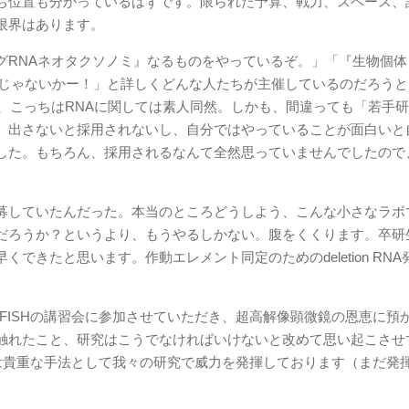
ち位置も分かっているはずです。限られた予算、戦力、スペース、
限界はあります。
グRNAネオタクソノミ』なるものをやっているぞ。」「『生物個体
りじゃないかー！」と詳しくどんな人たちが主催しているのだろう
、こっちはRNAに関しては素人同然。しかも、間違っても「若手
、出さないと採用されないし、自分ではやっていることが面白いと
した。もちろん、採用されるなんて全然思っていませんでしたので
募していたんだった。本当のところどうしよう、こんな小さなラボ
だろうか？というより、もうやるしかない。腹をくくります。卒研
きたと思います。作動エレメント同定のためのdeletion RNA
 FISHの講習会に参加させていただき、超高解像顕微鏡の恩恵に預
触れたこと、研究はこうでなければいけないと改めて思い起こさせ
SHは貴重な手法として我々の研究で威力を発揮しております（まだ発