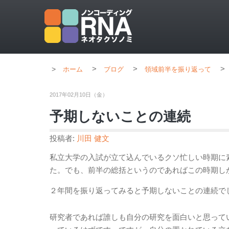
>
>
>
ホーム
ブログ
領域前半を振り返って
2017年02月10日（金）
予期しないことの連続
投稿者:
川田 健文
私立大学の入試が立て込んでいるクソ忙しい時期に
た。でも、前半の総括というのであればこの時期し
２年間を振り返ってみると予期しないことの連続で
研究者であれば誰しも自分の研究を面白いと思って