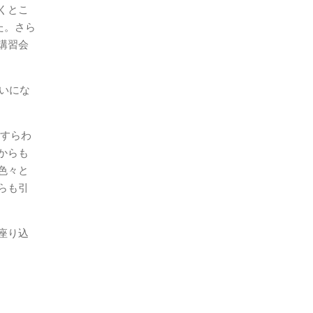
くとこ
た。さら
講習会
合いにな
れすらわ
からも
色々と
らも引
座り込