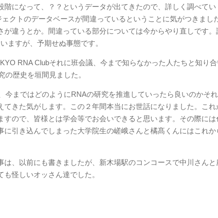
段階になって、？？というデータが出てきたので、詳しく調べてい
ロジェクトのデータベースが間違っているということに気がつきまし
さが違うとか。間違っている部分については今からやり直しです。
していますが、予期せぬ事態です。
YO RNA Clubそれに班会議、今まで知らなかった人たちと知り
研究の歴史を垣間見ました。
、今まではどのようにRNAの研究を推進していったら良いのかそ
えてきた気がします。この２年間本当にお世話になりました。これ
ますので、皆様とは学会等でお会いできると思います。その際には
事に引き込んでしまった大学院生の嵯峨さんと橘髙くんにはこれか
事は、以前にも書きましたが、新木場駅のコンコースで中川さんと
ても怪しいオッさん達でした。