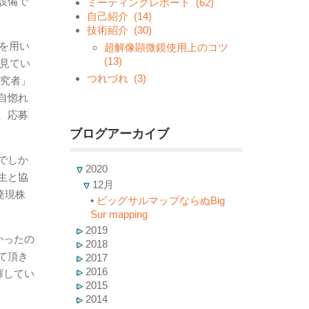
設備で
ミーティングレポート
(62)
自己紹介
(14)
技術紹介
(30)
を用い
超解像顕微鏡使用上のコツ
(13)
と見てい
つれづれ
(3)
研究者」
自惚れ
、応募
ブログアーカイブ
でしか
2020
生と協
12月
発現株
•
ビッグサルマップならぬBig
Sur mapping
2019
かったの
2018
て頂き
2017
2016
揮してい
2015
2014