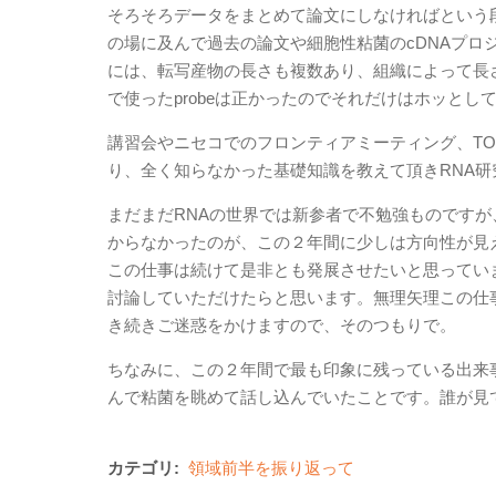
そろそろデータをまとめて論文にしなければという
の場に及んで過去の論文や細胞性粘菌のcDNAプ
には、転写産物の長さも複数あり、組織によって長
で使ったprobeは正かったのでそれだけはホッと
講習会やニセコでのフロンティアミーティング、TOK
り、全く知らなかった基礎知識を教えて頂きRNA
まだまだRNAの世界では新参者で不勉強ものですが
からなかったのが、この２年間に少しは方向性が見
この仕事は続けて是非とも発展させたいと思ってい
討論していただけたらと思います。無理矢理この仕
き続きご迷惑をかけますので、そのつもりで。
ちなみに、この２年間で最も印象に残っている出来
んで粘菌を眺めて話し込んでいたことです。誰が見
カテゴリ:
領域前半を振り返って