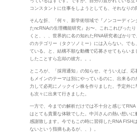
っているはずです。ですが、自分の置かれている立
コンスタントに仕事をしようとしても、それなりの
そんな折、「何々、新学術領域で『ノンコーディン
たncRNAの生理機能研究』お〜、これこれぴった
くと、、、世界的に名の知れたRNA研究者ばかりで
のカテゴリー（タクソノミー）には入らない。でも
ている。と、結構不順な動機で応募させてもらいま
したことすら忘却の彼方。。。
ところが、「採用通知」の知らせ。そういえば、応
もメインのテーマは別にやっているのに、出来るの
力して必死にノックイン株を作りました。予定外に早くで
も次々に出来て行きました。
一方で、今までの解析だけでは不十分と感じてRNA
はとても貴重な体験でした。中川さんの熱い想いに
感謝致します。今でもこの時に習得したRNA FI
ないという指摘もあるが、、）。