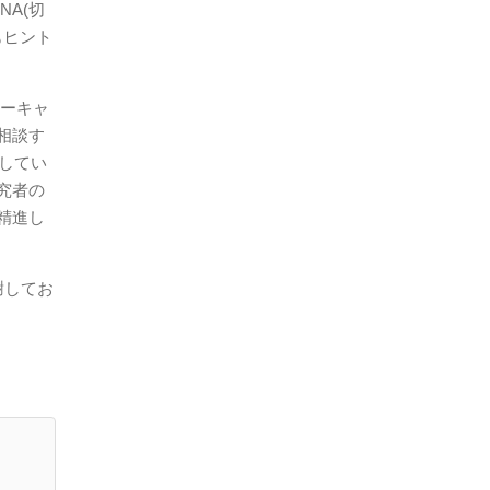
NA(切
もヒント
ャーキャ
相談す
してい
究者の
精進し
謝してお