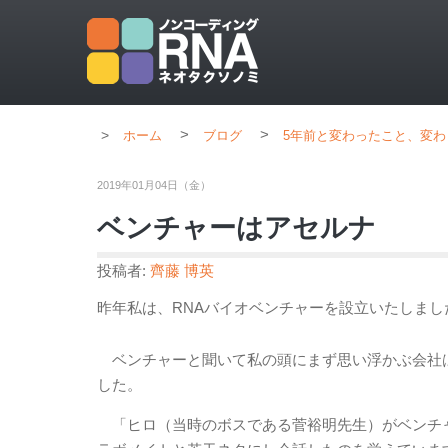
>
>
ホーム
ブログ
5年前と変わったこと、変わ
2019年01月04日（金）
ベンチャーはアセルナ
投稿者:
齊藤 博英
昨年私は、RNAバイオベンチャーを設立いたしま
ベンチャーと聞いて私の頭にまず思い浮かぶ会社は
した。
「ヒロ（当時のボスである菅裕明先生）がベンチャー作