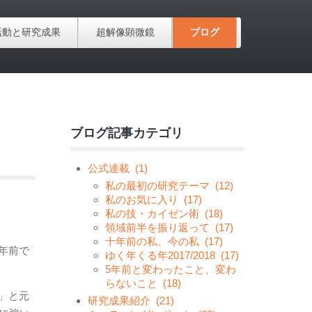
活動と研究成果
超解像顕微鏡
ブログ
ブログ記事カテゴリ
公式連載
(1)
私の最初の研究テーマ
(12)
私のお気に入り
(17)
私の技・カイゼン術
(18)
領域前半を振り返って
(17)
十年前の私、今の私
(17)
年前で
ゆく年くる年2017/2018
(17)
5年前と変わったこと、変わ
らないこと
(18)
w」と元
研究成果紹介
(21)