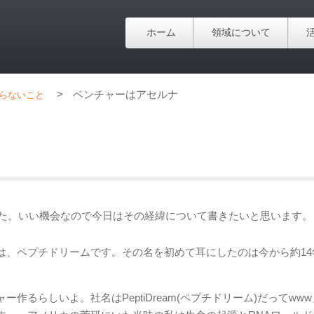
ホーム
領域について
>
ベンチャーはアセルナ
らないこと
した。いい機会なので今日はその経緯について書きたいと思います。
、ペプチドリームです。その名を初めて耳にしたのは今から約14
るらしいよ。社名はPeptiDream(ペプチドリーム)だってww