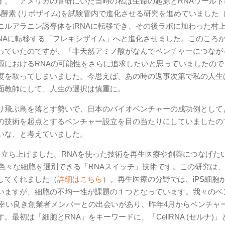
す。 アメリカの菅研にいた当時の私は生命の起源とRNAワールド
A酵素 (リボザイム)を試験管内で進化させる研究を進めていました
ルアラニン誘導体をtRNAに転移でき、その後ラボに加わった村
NAに転移する「フレキシザイム」へと進化させました。このころ
っていたのですが、「非天然アミノ酸がなんでベンチャーにつなが
源におけるRNAの可能性をさらに追求したいと思っていましたので
度を取ってしまいました。今思えば、あの時の返事次第で私の人生
面教師にして、人生の選択は慎重に。
り飛ぶ鳥を落とす勢いで、日本のバイオベンチャーの成功例として
の技術を起点とするベンチャー設立を目の当たりにしていましたの
いな、と考えていました。
を立ち上げました。RNAを使った技術を再生医療や創薬につなげた
色々な細胞を選別できる「RNAスイッチ」技術です。この研究は
してくれました（
詳細はこちら
）。再生医療の分野では、iPS細胞
いますが、細胞の不均一性が課題の１つとなっています。我々のベ
。幸い良き創業者メンバーとの出会いがあり、昨年4月からベンチャ
初は「細胞とRNA」をキーワードに、「CellRNA (セルナ)」