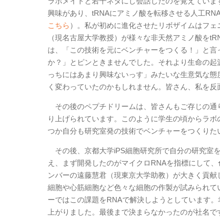
ラボメイトと若干ネタにし会話したのを覚えていま
興味があり、tRNAにアミノ酸を転移させる人工RN
こちら
）。私が初めに進化させたリボザイムはフェニ
（現名古屋大学教授）が様々な非天然アミノ酸をtR
は、「この技術を元にベンチャーをつくる！」と言
か？」とピンときませんでした。それより生命の起
っちにはあまり興味ないっす」みたいな生意気な態
く変わっていたのかもしれません。皆さん、私を反
その後のペプチドリームは、皆さんもご存じの通
り上げられています。このように学生の頃からラボ
つか自分も研究室発の技術でベンチャーをつくりた
その後、京都大学iPS細胞研究所で自分の研究室
え、まず開発したのがマイクロRNAを指標にして、
ンバーの遠藤慧君（現東京大学助教）が大きく貢献
細胞や心筋細胞など色々な細胞の作製が試みられて
ーではこの課題をRNAで解決しようとしています
上がりました。最後まで決まらなかったのが社名です。最