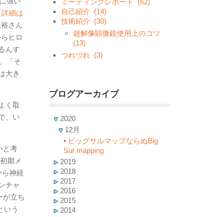
に強い
ミーティングレポート
(62)
自己紹介
(14)
（
詳細は
技術紹介
(30)
上裕さん
超解像顕微鏡使用上のコツ
からヒロ
(13)
るんす
つれづれ
(3)
、「そ
は大き
ブログアーカイブ
よく取
で、い
2020
12月
•
ビッグサルマップならぬBig
いと考
Sur mapping
、初期メ
2019
2018
から神経
2017
ンチャ
2016
ーが立ち
2015
という
2014