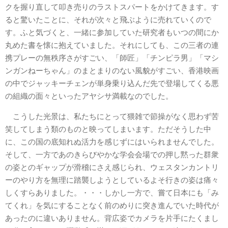
クを握り直して叩き売りのラストスパートをかけてきます。す
ると驚いたことに、それが次々と飛ぶように売れていくので
す。ふと気づくと、一緒に参加していた研究者もいつの間にか
丸めた書を懐に抱えていました。それにしても、この三者の連
携プレーの無秩序さがすごい、「師匠」「チンピラ男」「マシ
ンガンねーちゃん」のまとまりのない風貌がすごい、香港映画
の中でジャッキーチェンが単身乗り込んだ先で登場してくる悪
の組織の面々といったアヤシサ満載なのでした。
こうした光景は、私たちにとって猥雑で節操がなく思わず苦
笑してしまう類のものと映ってしまいます。ただそうした中
に、この国の底知れぬ活力を感じずにはいられませんでした。
そして、一方であのきらびやかな学会会場での押し黙った群衆
の姿とのギャップが滑稽にさえ感じられ、ウェスタンカントリ
ーのやり方を無理に踏襲しようとしているよそ行きの姿は痛々
しくすらありました。・・・しかし一方で、嘗て日本にも「み
てくれ」を気にすることなく前のめりに突き進んでいた時代が
あったのに違いありません。背広姿でカメラを片手にたくまし