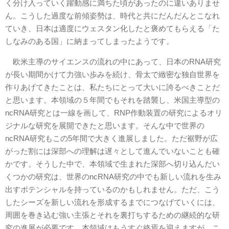
く分け入っていく躍動感に満ちた頃があったのに違いありませ
ん。こうした過度な前傾姿勢は、時代と共にだんだんとこなれ
ていき、日本は適度にウェスタン化したと褒めてもらえる「た
しなみのある国」に納まってしまったようです。
欧米主導のサイエンスの流れの中にあって、日本のRNA研究
が長い期間かけて力強い歩みを続け、骨太で緻密な独自世界を
作りあげてきたことは、私たちにとって大いに誇るべきことだ
と思います。本領域の５年間でもそれを踏襲し、米国主導型の
ncRNA研究とは一線を画して、RNP作動装置の研究によるオリ
ジナルな研究を展開できたと思います。そんな中で世界の
ncRNA研究もこの5年間で大きく進展しました。ただ裾野が広
がった割には深部への理解は遅々として進んでいないことも確
かです。そうした中で、本領域で生まれた深部へ切り込んだい
くつかの研究は、世界のncRNA研究の中でも新しい流れを生み
出すポテンシャルを持っているのかもしれません。ただ、こう
したシーズを新しい流れを形成するまでにつなげていくには、
周囲を巻き込む強い主張とそれを裏打ちするための継続的な研
究の進展が必要です。本領域はもうすぐ終焉を迎えますが、こ