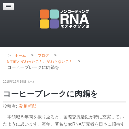
超解像顕微鏡
超解像顕微鏡の紹介
使用上のコツ
ブログ
>
>
ホーム
ブログ
>
5年前と変わったこと、変わらないこと
コーヒーブレークに肉鍋を
2018年12月19日（水）
コーヒーブレークに肉鍋を
投稿者:
廣瀬 哲郎
本領域５年間を振り返ると、国際交流活動が特に充実してい
たように思います。毎年、著名なncRNA研究者を日本に招待す