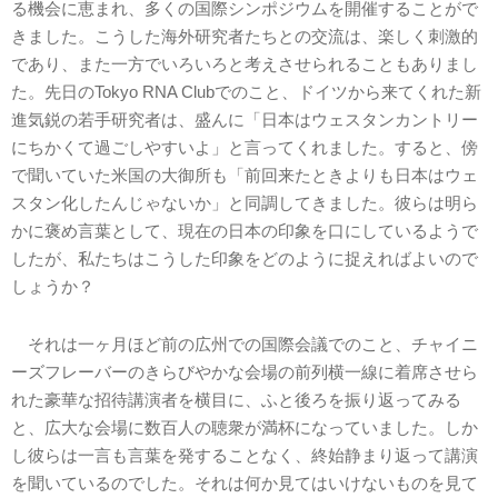
る機会に恵まれ、多くの国際シンポジウムを開催することがで
きました。こうした海外研究者たちとの交流は、楽しく刺激的
であり、また一方でいろいろと考えさせられることもありまし
た。先日のTokyo RNA Clubでのこと、ドイツから来てくれた新
進気鋭の若手研究者は、盛んに「日本はウェスタンカントリー
にちかくて過ごしやすいよ」と言ってくれました。すると、傍
で聞いていた米国の大御所も「前回来たときよりも日本はウェ
スタン化したんじゃないか」と同調してきました。彼らは明ら
かに褒め言葉として、現在の日本の印象を口にしているようで
したが、私たちはこうした印象をどのように捉えればよいので
しょうか？
それは一ヶ月ほど前の広州での国際会議でのこと、チャイニ
ーズフレーバーのきらびやかな会場の前列横一線に着席させら
れた豪華な招待講演者を横目に、ふと後ろを振り返ってみる
と、広大な会場に数百人の聴衆が満杯になっていました。しか
し彼らは一言も言葉を発することなく、終始静まり返って講演
を聞いているのでした。それは何か見てはいけないものを見て