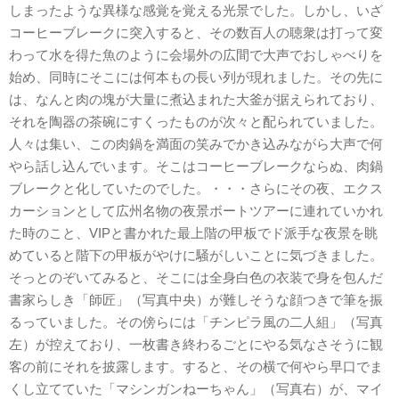
しまったような異様な感覚を覚える光景でした。しかし、いざ
コーヒーブレークに突入すると、その数百人の聴衆は打って変
わって水を得た魚のように会場外の広間で大声でおしゃべりを
始め、同時にそこには何本もの長い列が現れました。その先に
は、なんと肉の塊が大量に煮込まれた大釜が据えられており、
それを陶器の茶碗にすくったものが次々と配られていました。
人々は集い、この肉鍋を満面の笑みでかき込みながら大声で何
やら話し込んでいます。そこはコーヒーブレークならぬ、肉鍋
ブレークと化していたのでした。・・・さらにその夜、エクス
カーションとして広州名物の夜景ボートツアーに連れていかれ
た時のこと、VIPと書かれた最上階の甲板でド派手な夜景を眺
めていると階下の甲板がやけに騒がしいことに気づきました。
そっとのぞいてみると、そこには全身白色の衣装で身を包んだ
書家らしき「師匠」（写真中央）が難しそうな顔つきで筆を振
るっていました。その傍らには「チンピラ風の二人組」（写真
左）が控えており、一枚書き終わるごとにやる気なさそうに観
客の前にそれを披露します。すると、その横で何やら早口でま
くし立てていた「マシンガンねーちゃん」（写真右）が、マイ