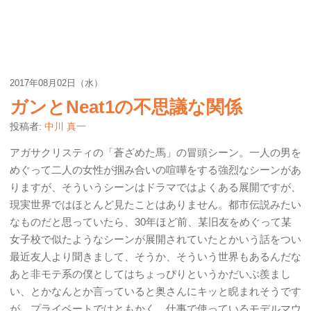
2017年08月02日（水）
ガンとNeat1の不思議な関係
投稿者:
中川 真一
アガサクリスティの「蒼ざめた馬」の冒頭シーン。一人の男を
めぐって二人の女性が掴み合いの喧嘩をする強烈なシーンがあ
りますが、そういうシーンはドラマではよくある展開ですが、
現実世界ではほとんど見たことはありません。都市伝説みたい
なものだと思っていたら、30年ほど前、某旧友をめぐって某
女子校で似たようなシーンが展開されていたとかいう話をつい
最近友人より聞きまして、そうか、そういう世界もあるんだな
あと非モテ系の僕としてはちょっぴりというかだいぶ羨まし
い、とかなんとか言っていると奥さんにキッと睨まれそうです
が、プライベートではともかく、仕事で使っているモデルマウ