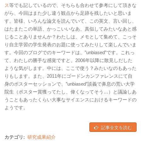
ス
等でも記しているので、そちらも合わせて参考にして頂きな
がら、今回はまた少し違う観点から足跡を残したいと思いま
す。皆様、いろんな論文を読んでいて、この英文、言い回し、
はたまたこの単語、かっこいいなあ、真似してみたいなあと感
じることありませんか？わたしは、メモとして集めて、こっそ
り自主学習の学生発表のお題に使ってみたりして楽しんでいま
す。今回のブログでのキーワードは、”unbiased”です。これっ
て、わたしの勝手な感覚ですと、2006年以降に散見しだした
ような気がします。中には、ここで使う？みたいなのもあった
りもします。また、2011年にゴードンカンファレンスにて自
身のポスターセッションで、”unbiased”談義で鼻息の荒い大学
院生（ポスター賞獲ってたし、偉くなってそう…）と議論しあ
うこともあったくらい大事なサイエンスにおけるキーワードの
ようです。
記事全文を読む
カテゴリ:
研究成果紹介