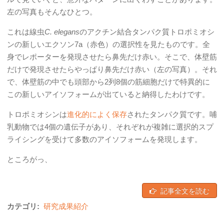
左の写真もそんなひとつ。
これは線虫
C. elegans
のアクチン結合タンパク質トロポミオシ
ンの新しいエクソン7a（赤色）の選択性を見たものです。全
身でレポーターを発現させたら鼻先だけ赤い。そこで、体壁筋
だけで発現させたらやっぱり鼻先だけ赤い（左の写真）。それ
で、体壁筋の中でも頭部から2列8個の筋細胞だけで特異的に
この新しいアイソフォームが出ていると納得したわけです。
トロポミオシンは
進化的によく保存
されたタンパク質です。哺
乳動物では4個の遺伝子があり、それぞれが複雑に選択的スプ
ライシングを受けて多数のアイソフォームを発現します。
ところがっ、
記事全文を読む
カテゴリ:
研究成果紹介