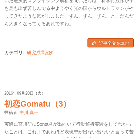
いた選択的スプライシング解析を聞いた時は、科学特捜隊が手
も足も出ず苦しんでる中ようやく光の国からウルトラマンがや
ってきたような気がしました。ずん、ずん、ずん、と、だんだ
ん大きくなってくるあれですね。
記事全文を読む
カテゴリ:
研究成果紹介
2016年09月20日（火）
初恋Gomafu（3）
投稿者:
中川 真一
実際に宮川研にSonet君が出向いて行動解析実験をしてわかっ
たことは、これまであれほど表現型が出ない出ないと言って苦