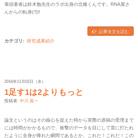
筆頭著者は鈴木勉先生のラボ出身の北條くんです。RNA屋さ
んからの転身(?)!!
記事全文を読む
カテゴリ:
研究成果紹介
2016年11月02日（水）
1足す1は2よりもっと
投稿者:
中川 真一
論文というのはその核心を捉えた時から実際の原稿の受理まで
には時間がかかるもので、衝撃のデータを目にして雷に打たれ
たように全身が痺れた瞬間であるとか、これだ！これだ！この