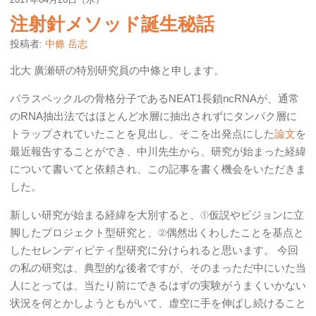
注射針メソッド誕生秘話
投稿者:
中條 岳志
北大 廣瀬研の特別研究員の中條と申します。
パラスペックルの骨格分子であるNEAT1長鎖ncRNAが、通常
のRNA抽出法ではほとんど水層に抽出されずにタンパク層に
トラップされていたことを見出し、そこを出発点にした
論文
を
最近報告することができ、中川先生から、研究が始まった経緯
について書いてと依頼され、この記事を書く機会をいただきま
した。
新しい研究が始まる経緯を大別すると、①仮説やビジョンに立
脚したプロジェクト型研究と、②偶然出くわしたことを基点と
したセレンディピティ型研究に分けられると思います。 今回
の私の研究は、典型的な後者ですが、そのまっただ中にいた当
人にとっては、当たり前にできるはずの実験がうまくいかない
状況を何とかしようともがいて、虚空に手を伸ばし続けること