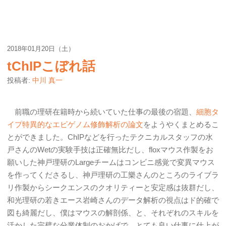
2018年01月20日（土）
tChIPこぼれ話
投稿者:
中川 真一
前職の理研在籍時から続いていた仕事の最後の宿題、
細胞タ
イプ特異的なエピゲノム修飾解析の論文
をようやくまとめるこ
とができました。ChIPなどを行ったテクニカルスタッフの水
戸さんのWetの実験手技は正確無比だし、floxマウス作製をお
願いした神戸理研のLargeチームはコンビニ感覚で変異マウス
を作ってくださるし、神戸理研の工樂さんのところのライブラ
リ作製からシークエンスのクオリティーと安定感は抜群だし、
和光理研の若きエース岩崎さんのデータ解析の視点はド的確で
図も綺麗だし、僕はマウスの解剖係、と、それぞれのスキルを
活かした完璧な分業体制のおかげで、とても良い仕事に仕上が