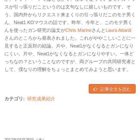
スが引っ張りだこというのは文句なしに嬉しいものです。そ
う。国内外からリクエスト来まくりの引っ張りだこのモテ男く
ん、Neat1 KOマウスの話です。昨年、今年と、このモテ男く
んを使ったガン研究の論文が
Chris Marine
さんと
Laura Attardi
さんのところから発表されました。これがややこしいことに一
見すると正反対の結論。片や、Neat1がなくなるとガンになり
にくい。片や、Neat1がなくなるとガンになりやすい。一体ど
っちなの？ということなのですが、両グループの共同研究者と
して、僕なりの理解をちょっとまとめてみようと思います。
記事全文を読む
カテゴリ:
研究成果紹介
2017年04月26日（水）