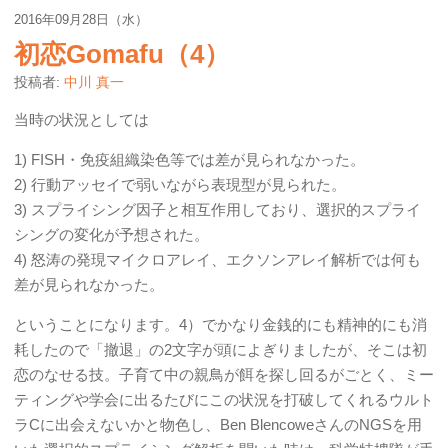
2016年09月28日（水）
初恋Gomafu（4）
投稿者:
中川 真一
当時の状況としては
1) FISH・免疫組織染色等では差が見られなかった。
2) 行動アッセイで弱いながら表現型が見られた。
3) スプライシング因子と相互作用しており、選択的スプライ
シングの変化が予想された。
4) 怒涛の発現マイクロアレイ、エクソンアレイ解析では何も
差が見られなかった。
ということになります。4）でかなり金銭的にも精神的にも消
耗したので「撤退」の2文字が頭によぎりましたが、そこは初
恋のなせる技。子育て中の親鳥が餌を探し回るがごとく、ミー
ティングや学会に出るたびにこの状況を打破してくれるウルト
ラCに出会えないかと物色し、Ben BlencoweさんのNGSを用