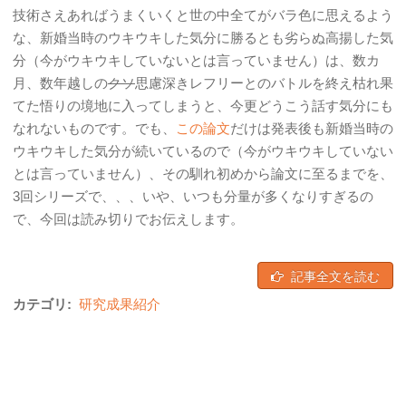
技術さえあればうまくいくと世の中全てがバラ色に思えるよう
な、新婚当時のウキウキした気分に勝るとも劣らぬ高揚した気
分（今がウキウキしていないとは言っていません）は、数カ
月、数年越しの
クソ
思慮深きレフリーとのバトルを終え枯れ果
てた悟りの境地に入ってしまうと、今更どうこう話す気分にも
なれないものです。でも、
この論文
だけは発表後も新婚当時の
ウキウキした気分が続いているので（今がウキウキしていない
とは言っていません）、その馴れ初めから論文に至るまでを、
3回シリーズで、、、いや、いつも分量が多くなりすぎるの
で、今回は読み切りでお伝えします。
記事全文を読む
カテゴリ:
研究成果紹介