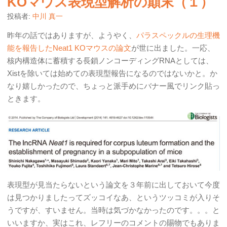
KOマウス表現型解析の顛末（１）
投稿者:
中川 真一
昨年の話ではありますが、ようやく、
パラスペックルの生理機
能を報告したNeat1 KOマウスの論文
が世に出ました。一応、
核内構造体に蓄積する長鎖ノンコーディングRNAとしては、
Xistを除いては始めての表現型報告になるのではないかと。か
なり嬉しかったので、ちょっと派手めにバナー風でリンク貼っ
ときます。
表現型が見当たらないという論文を３年前に出しておいて今度
は見つかりましたってズッコイなあ、というツッコミが入りそ
うですが、すいません。当時は気づかなかったのです。。。と
いいますか、実はこれ、レフリーのコメントの賜物でもありま