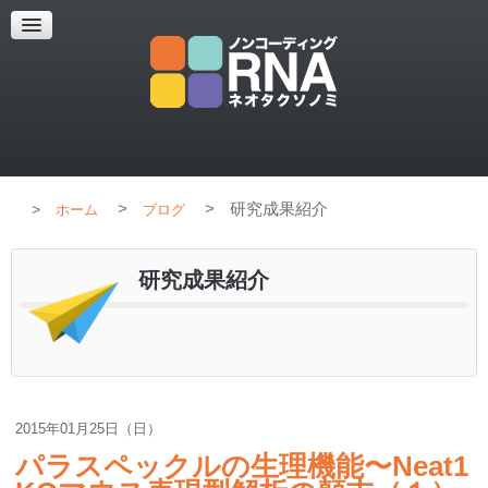
超解像顕微鏡
超解像顕微鏡の紹介
使用上のコツ
ブログ
>
>
研究成果紹介
ホーム
ブログ
研究成果紹介
2015年01月25日（日）
パラスペックルの生理機能〜Neat1