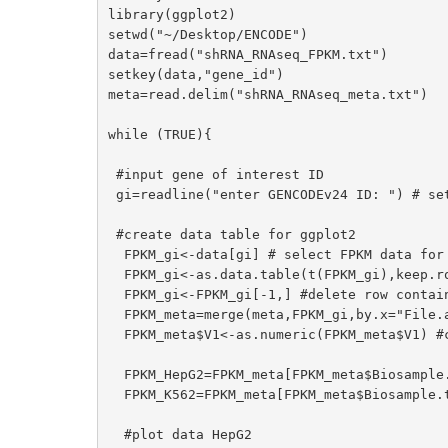
library(ggplot2)

setwd("~/Desktop/ENCODE")

data=fread("shRNA_RNAseq_FPKM.txt")

setkey(data,"gene_id")

meta=read.delim("shRNA_RNAseq_meta.txt")

while (TRUE){

 #input gene of interest ID

 gi=readline("enter GENCODEv24 ID: ") # set the ENCODEv24_ID for the gene of interest

 #create data table for ggplot2

  FPKM_gi<-data[gi] # select FPKM data for the gene of interest

  FPKM_gi<-as.data.table(t(FPKM_gi),keep.rownames=TRUE) #exchange the row and column

  FPKM_gi<-FPKM_gi[-1,] #delete row containing extra information

  FPKM_meta=merge(meta,FPKM_gi,by.x="File.accession",by.y="rn") #assign metadata

  FPKM_meta$V1<-as.numeric(FPKM_meta$V1) #change data type for ggplot2

  FPKM_HepG2=FPKM_meta[FPKM_meta$Biosample.term.name=="HepG2",]

  FPKM_K562=FPKM_meta[FPKM_meta$Biosample.term.name=="K562",]

  #plot data HepG2
