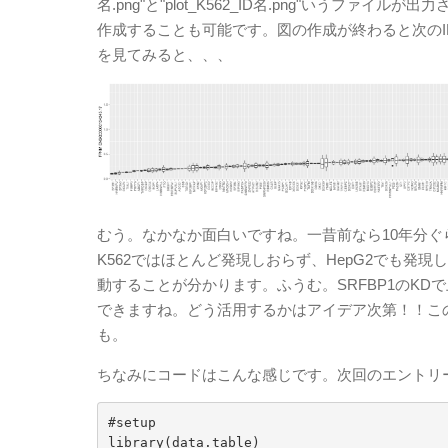
名.png"と"plot_K562_ID名.png"いう
作成することも可能です。図の作成が終わると次のI
を見てみると、、、
むう。なかなか面白いですね。一昔前なら10年分ぐ
K562ではほとんど発現しおらず、HepG2でも発
動することが分かります。ふうむ。SRFBP1のK
できますね。どう活用するかはアイデア次第！！この
も。
ちなみにコードはこんな感じです。次回のエントリ
#setup

library(data.table)
