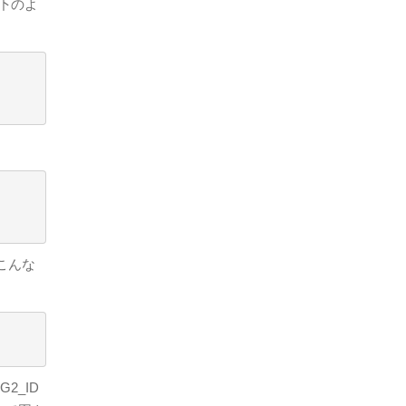
以下のよ
、こんな
、
2_ID