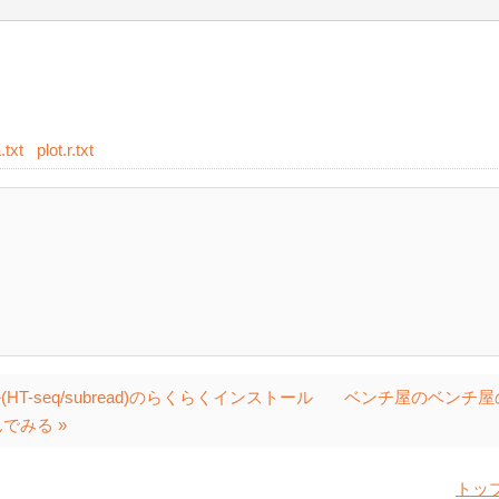
txt
plot.r.txt
(HT-seq/subread)のらくらくインストール
ベンチ屋のベンチ屋
でみる »
トッ