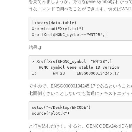
を見てみましょうか。身近なgene symbolはわか
うなコマンドで調べることができます。例えばWNT
library(data.table)

Xref=fread("Xref.txt")

結果は
> Xref[Xref$HGNC_symbol=="WNT2B",]

   HGNC symbol Gene stable ID version

ですので、ENSG00000134245.17であると
七面倒くさいことしないでも普通にテキストエディッ
setwd("~/Desktop/ENCODE")

と打ち込むだけ！。すると、GENCODEv24のIDを聞