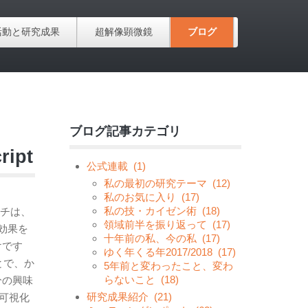
活動と研究成果
超解像顕微鏡
ブログ
ブログ記事カテゴリ
ipt
公式連載
(1)
私の最初の研究テーマ
(12)
私のお気に入り
(17)
私の技・カイゼン術
(18)
ーチは、
領域前半を振り返って
(17)
効果を
十年前の私、今の私
(17)
けです
ゆく年くる年2017/2018
(17)
とで、か
5年前と変わったこと、変わ
らないこと
(18)
分の興味
研究成果紹介
(21)
可視化