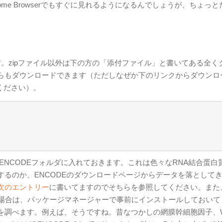
ome Browserでもすぐに見れるようになるんでしょうが、ちょっと
。zipファイル以外は下の方の「添付ファイル」と書いてある全く
らもダウンロードできます（ただしなぜか下のリンクからダウンロ
てください）。
ENCODEフォルダに入れておきます。これは色々なRNA結合蛋白
るのか、ENCODEのダウンロードページからデータを落として
次のエントリー
に書いてますのでそちらを参照してください。また
されていない場合は、パッケージマネージャーで事前にインストールしておい
IDを調べます。例えば、そうですね。昔なつかしの網膜幹細胞因子、W