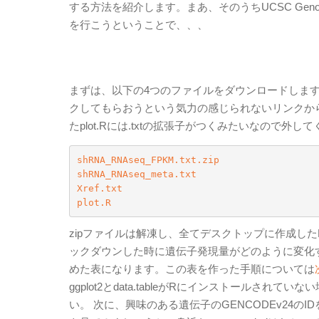
する方法を紹介します。まあ、そのうちUCSC Gen
を行こうということで、、、
まずは、以下の4つのファイルをダウンロードします
クしてもらおうという気力の感じられないリンクか
たplot.Rには.txtの拡張子がつくみたいなので外し
shRNA_RNAseq_FPKM.txt.zip
shRNA_RNAseq_meta.txt
Xref.txt
plot.R
zipファイルは解凍し、全てデスクトップに作成した
ックダウンした時に遺伝子発現量がどのように変化す
めた表になります。この表を作った手順については
ggplot2とdata.tableがRにインストール
い。 次に、興味のある遺伝子のGENCODEv24の