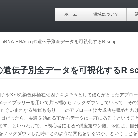
ホーム
領域について
 shRNA-RNAseqの遺伝子別全データを可視化するR script
eqの遺伝子別全データを可視化するR scr
在因子やXistの染色体極在化因子を探そうとして僕らがとったアプロ
RNAライブラリーを用いて片っ端からノックダウンしていって、その
のたぐいまれなる強運もあり、このアプローチは大成功を収めたわ
今日だったら、実験を始める前からデータは手許にある！というこ
です。というわけで、R初心者によるR講座第ウン段。今回は、自
質をノックダウンした時にどのような変化をするのか、ということを