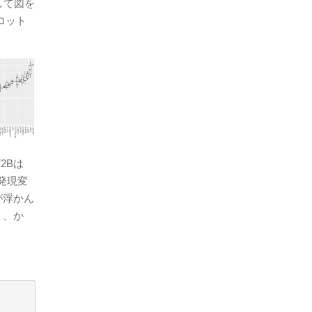
続して図を
ロット
2Bは
発現変
が浮かん
、、か