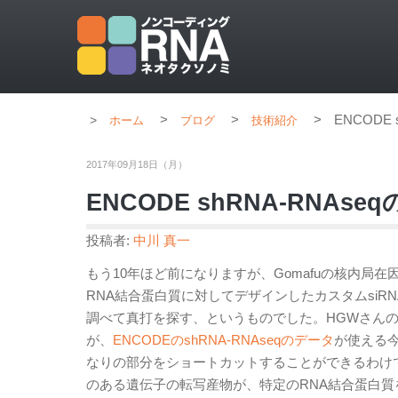
>
>
>
ENCODE
ホーム
ブログ
技術紹介
2017年09月18日（月）
ENCODE shRNA-RNAs
投稿者:
中川 真一
もう10年ほど前になりますが、Gomafuの核内局
RNA結合蛋白質に対してデザインしたカスタムsi
調べて真打を探す、というものでした。HGWさん
が、
ENCODEのshRNA-RNAseqのデータ
が使える
なりの部分をショートカットすることができるわけ
のある遺伝子の転写産物が、特定のRNA結合蛋白