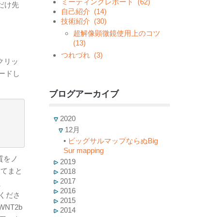
ミーティングレポート
(62)
だけ先
自己紹介
(14)
技術紹介
(30)
超解像顕微鏡使用上のコツ
(13)
つれづれ
(3)
クリッ
ードし
ブログアーカイブ
2020
12月
•
ビッグサルマップならぬBig
Sur mapping
質をノ
2019
きてまと
2018
2017
、
2016
てくださ
2015
NT2b
2014