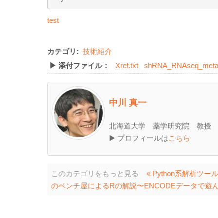
test
カテゴリ:
技術紹介
▶ 添付ファイル：
Xref.txt
shRNA_RNAseq_meta.
中川 真一
北海道大学 薬学研究院 教授
▶ プロフィールは
こちら
このカテゴリをもっと見る
« Python系解析ツール
のベンチ屋によるRの解説〜ENCODEデータで遊ん