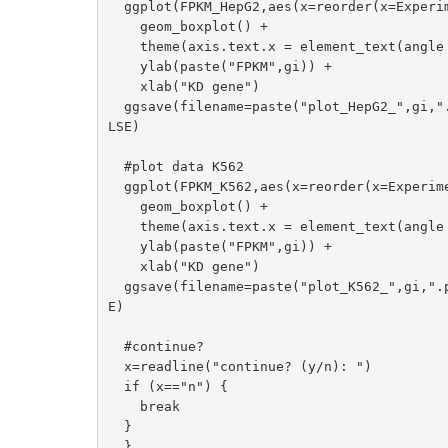
  ggplot(FPKM_HepG2,aes(x=reorder(x=Experiment.target,X=V1),y=V1)) +

    geom_boxplot() +

    theme(axis.text.x = element_text(angle = 90, hjust = 1)) +

    ylab(paste("FPKM",gi)) +

    xlab("KD gene")

  ggsave(filename=paste("plot_HepG2_",gi,".png",sep=""),height=5,width=nrow(FPKM_HepG2)/15,limitsize=FA
LSE)

  #plot data K562

  ggplot(FPKM_K562,aes(x=reorder(x=Experiment.target,X=V1),y=V1)) +

    geom_boxplot() +

    theme(axis.text.x = element_text(angle = 90, hjust = 1)) +

    ylab(paste("FPKM",gi)) +

    xlab("KD gene")

  ggsave(filename=paste("plot_K562_",gi,".png",sep=""),height=5,width=nrow(FPKM_K562)/15,limitsize=FALS
E)

  #continue?

  x=readline("continue? (y/n): ")  

  if (x=="n") {

    break

  }
