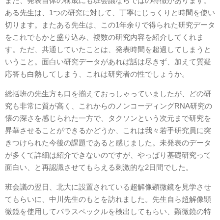
また、発表自体の構成にも班会議ならではの特徴があります。
ある先生は、1つの研究に対して、丁寧にじっくりと時間を使い
切ります。またある先生は、この1年余りで得られた研究データ
をこれでもかと盛り込み、複数の研究内容を紹介してくれま
す。ただ、共通していたことは、発表時間を超過してしまうと
いうこと。面白い研究データがあれば話は尽きず、加えて質疑
応答も白熱してしまう、これは研究者の性でしょうか。
総括班の先生方も口を揃えておっしゃっていましたが、どの研
究も非常に質が高く、これからのノンコーディングRNA研究の
懐の深さを感じられた一方で、タクソンという次元まで研究を
昇華させることができるかどうか、これは我々若手研究員に突
きつけられた今後の課題であると感じました。未発表のデータ
が多くて詳細は紹介できないのですが、やっぱり基礎研究って
面白い、と再認識させてもらえる刺激的な2日間でした。
班会議の翌日、北大に設置されている超解像顕微鏡を見学させ
てもらいに、中川先生のもとを訪れました。先生自ら超解像顕
微鏡を使用してパラスペックルを検出してもらい、顕微鏡の特