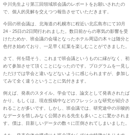
中川先生より第三回領域班会議のレポートをお願いされたの
で、個人的見解を交えつつ報告させていただきます。
今回の班会議は、北海道の札幌市に程近い北広島市にて10月
24・25日の2日間行われました。数日前からの寒気の影響を受
けたためか、班会議の会場となったホテル周辺の木々は随分と
色付き始めており、一足早く紅葉を楽しむことができました。
さて、何を隠そう、これまで班会議というものに縁がなく、初
めて参加させて頂くことになったのです。プログラムを一見し
ただけでは学会と違いなどないように感じられますが、参加し
てみて全く違うということに気付きます。
例えば、発表のスタイル。学会では、論文として発表されたば
かり、もしくは、現在投稿中などのフレッシュな研究が紹介さ
れることが多いです。しかし、班会議では、研究途中の示唆的
なデータを惜しみなく公開される先生も多いことに驚かされま
す。僕は、目新しいデータの数々に圧倒されてしまいました。