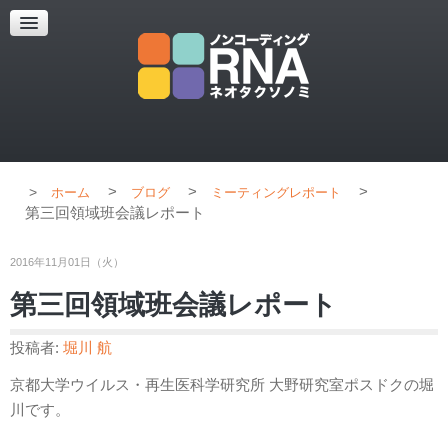
超解像顕微鏡
超解像顕微鏡の紹介
使用上のコツ
ブログ
>
>
>
ホーム
ブログ
ミーティングレポート
第三回領域班会議レポート
2016年11月01日（火）
第三回領域班会議レポート
投稿者:
堀川 航
京都大学ウイルス・再生医科学研究所 大野研究室ポスドクの堀
川です。