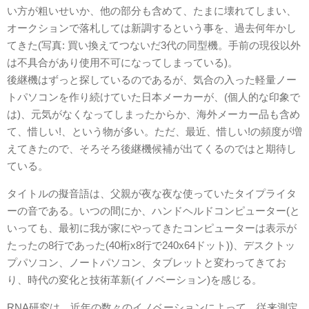
い方が粗いせいか、他の部分も含めて、たまに壊れてしまい、
オークションで落札しては新調するという事を、過去何年かし
てきた(写真: 買い換えてつないだ3代の同型機。手前の現役以外
は不具合があり使用不可になってしまっている)。
後継機はずっと探しているのであるが、気合の入った軽量ノー
トパソコンを作り続けていた日本メーカーが、(個人的な印象で
は)、元気がなくなってしまったからか、海外メーカー品も含め
て、惜しい!、という物が多い。ただ、最近、惜しい!の頻度が増
えてきたので、そろそろ後継機候補が出てくるのではと期待し
ている。
タイトルの擬音語は、父親が夜な夜な使っていたタイプライタ
ーの音である。いつの間にか、ハンドヘルドコンピューター(と
いっても、最初に我が家にやってきたコンピューターは表示が
たったの8行であった(40桁x8行で240x64ドット))、デスクトッ
プパソコン、ノートパソコン、タブレットと変わってきてお
り、時代の変化と技術革新(イノベーション)を感じる。
RNA研究は、近年の数々のイノベーションによって、従来測定