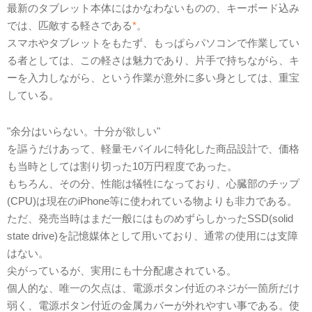
最新のタブレット本体にはかなわないものの、キーボード込み
では、匹敵する軽さである
*
。
スマホやタブレットをもたず、もっぱらパソコンで作業してい
る者としては、この軽さは魅力であり、片手で持ちながら、キ
ーを入力しながら、という作業が意外に多い身としては、重宝
している。
"余分はいらない。十分が欲しい"
を謳うだけあって、軽量モバイルに特化した商品設計で、価格
も当時としては割り切った10万円程度であった。
もちろん、その分、性能は犠牲になっており、心臓部のチップ
(CPU)は現在のiPhone等に使われている物よりも非力である。
ただ、発売当時はまだ一般にはものめずらしかったSSD(solid
state drive)を記憶媒体として用いており、通常の使用には支障
はない。
尖がっているが、実用にも十分配慮されている。
個人的な、唯一の欠点は、電源ボタン付近のネジが一箇所だけ
弱く、電源ボタン付近の金属カバーが外れやすい事である。使