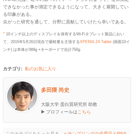
できなかった事が測定できるようになって、大きく展開してい
る印象がある。
尖がった研究を通して、分野に貢献していけたら幸いである。
*
10インチ以上のディスプレイを保有するWi-Fiタブレット製品におい
て、2015年5月26日現在で最軽量を主張する
XPERIA Z4 Tablet
(画面10イ
ンチ) は本体が389g +キーボードで合計750g
カテゴリ:
私のお気に入り
多田隈 尚史
大阪大学 蛋白質研究所 助教
▶ プロフィールは
こちら
このカテゴリをもっと見る
« サンプリングの必需品とRNA