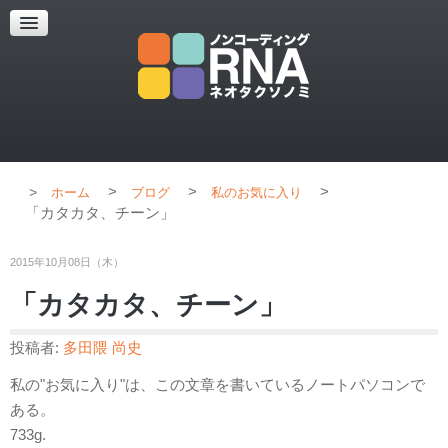
超解像顕微鏡
超解像顕微鏡の紹介
使用上のコツ
ブログ
>
>
>
ホーム
ブログ
私のお気に入り
「カタカタ、チーン」
2015年10月08日（木）
「カタカタ、チーン」
投稿者:
多田隈 尚史
私の"お気に入り"は、この文章を書いているノートパソコンで
ある。
733g.