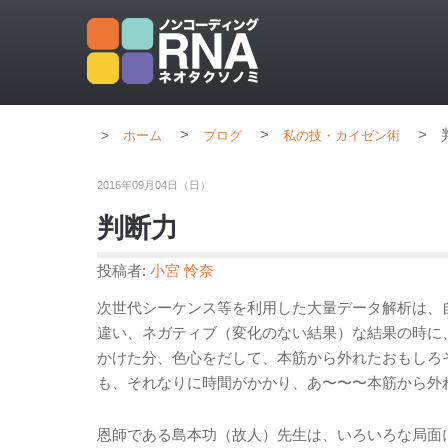
>
>
>
ホーム
ブログ
私の技・カイゼン術
2016年09月04日（日）
判断力
投稿者:
小宮 怜奈
次世代シーケンス等を利用した大量データ解析は、
違い、ネガティブ（変化のない結果）な結果の時に
かけた分、色心をだして、本筋から外れたおもしろ
も、それなりに時間がかかり、あ〜〜〜本筋から外
恩師である島本功（故人）先生は、いろいろな局面