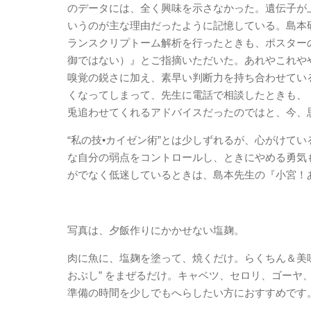
のデータには、全く興味を示さなかった。遺伝子が
いうのが主な理由だったように記憶している。島本
ランスクリプトーム解析を行ったときも、ポスター
御ではない）』とご指摘いただいた。あれやこれやや
嗅覚の鋭さに加え、素早い判断力を持ち合わせてい
くなってしまって、先生に電話で相談したときも、
兎追わせてくれるアドバイスだったのではと、今、
“私の技•カイゼン術”とは少しずれるが、心がけて
な自分の弱点をコントロールし、ときにやめる勇気
がでなく低迷しているときは、島本先生の『小宮！
写真は、夕飯作りにかかせない塩麹。
肉に魚に、塩麹を塗って、焼くだけ。らくちん＆美味。さ
おぶし” をまぜるだけ。キャベツ、セロリ、ゴー
準備の時間を少しでもへらしたい方におすすめです