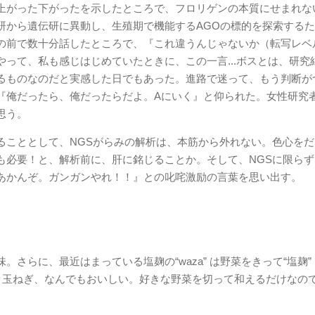
上がった下がったを示したところで、フロリゲンの本質にせまれな
研から遺伝研に異動し、生殖期で機能するAGOの標的を探索する
の前で数十分話したところで、『これ違うんじゃないか（転写レベ
って、私も感じはじめていたときに、この一言...ボスとは、研究
るものなのだと実感した日でもあった。進路で迷って、もう判断が
『俺だったら、俺だったらだよ。Aにいく』と仰られた。女性研究
思う。
いることとして、NGSがらみの解析は、本筋から外れない。色心を
も必要！と、解析前に、肝に銘じることか。そして、NGSに限らず
あかんぞ。ガンガンやれ！！』との叱咤激励の言葉を思い出す。
らに、最近はまっている塩麹の“waza” は野菜をきって“塩麹” 
ヤ、玉ねぎ、なんでもおいしい。好きな野菜を切って和えるだけなの
。