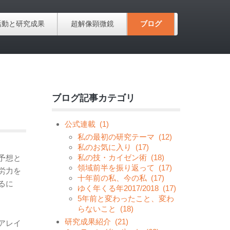
活動と研究成果
超解像顕微鏡
ブログ
ブログ記事カテゴリ
公式連載
(1)
私の最初の研究テーマ
(12)
私のお気に入り
(17)
私の技・カイゼン術
(18)
予想と
領域前半を振り返って
(17)
労力を
十年前の私、今の私
(17)
るに
ゆく年くる年2017/2018
(17)
5年前と変わったこと、変わ
らないこと
(18)
研究成果紹介
(21)
アレイ