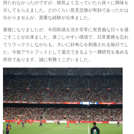
持たれなかったのですが、根気よく立っていたら徐々に興味を
示してもらえました。どのくらい意見交換が有効であったかは
分かりませんが、貴重な経験が出来ました。
最後になりましたが、今回助成を頂き非常に有意義な日々を過
ごすことが出来ました。過ごしやすい環境で、日常業務を忘れ
てリラックスしながらも、大いに好奇心を刺激される毎日でし
た。今後アウトプットとして還元できるよう一層研究を進める
所存であります。誠に有難うございました。