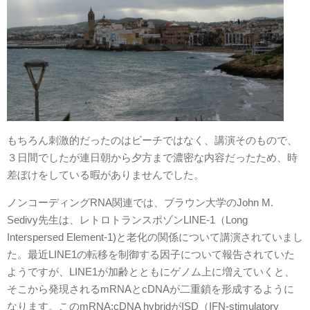
もちろん刺激的だったのはビーチではなく、講演そのもので、
３日間でしたが連日朝から夕方まで濃密な内容だったため、時
差ぼけをしている暇がありませんでした。
ノンコーディングRNA関連では、ブラウン大学のJohn M.
Sedivy先生は、レトロトランスポゾンLINE-1（Long
Interspersed Element-1)と老化の関係について講演されていまし
た。最近LINE1の転移を制御する因子について報告されていた
ようですが、LINE1が加齢とともにゲノム上に増えていくと、
そこから発現されるmRNAとcDNAが二重鎖を形成するように
なります。このmRNA;cDNA hybridがISD（IFN-stimulatory