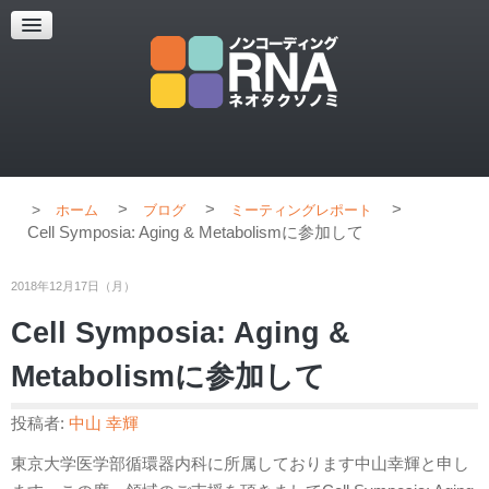
超解像顕微鏡
超解像顕微鏡の紹介
使用上のコツ
ブログ
>
>
>
ホーム
ブログ
ミーティングレポート
Cell Symposia: Aging & Metabolismに参加して
2018年12月17日（月）
Cell Symposia: Aging &
Metabolismに参加して
投稿者:
中山 幸輝
東京大学医学部循環器内科に所属しております中山幸輝と申し