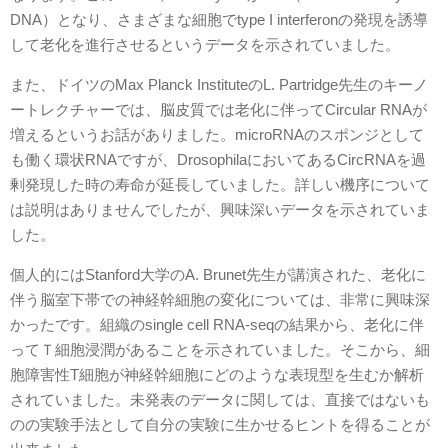
DNA）となり、さまざまな細胞でtype I interferonの発現を誘導
して老化を進行させるというデータを示されていました。
また、ドイツのMax Planck InstituteのL. Partridge先生のキーノ
ートレクチャーでは、脳皮質では老化に伴ってCircular RNAが
増えるというお話がありました。microRNAのスポンジとして
も働く環状RNAですが、DrosophilaにおいてあるCircRNAを過
剰発現した時の寿命が延長していました。詳しい機序について
は説明はありませんでしたが、興味深いデータを示されていま
した。
個人的にはStanford大学のA. Brunet先生が講演された、老化に
伴う脳室下帯での神経幹細胞の変化については、非常に興味深
かったです。組織のsingle cell RNA-seqの結果から、老化に伴
ってＴ細胞浸潤があることを示されていました。そこから、細
胞障害性T細胞が神経幹細胞にどのような表現型を生むか解析
されていました。未発表のデータに関しては、直接ではないも
のの実験手法として自分の実験に生かせるヒントを得ることが