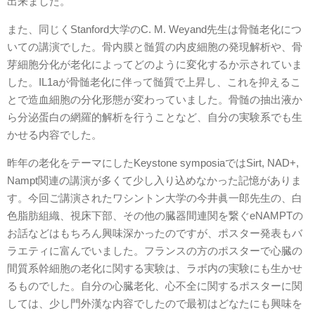
出来ました。
また、同じくStanford大学のC. M. Weyand先生は骨髄老化につ
いての講演でした。骨内膜と髄質の内皮細胞の発現解析や、骨
芽細胞分化が老化によってどのように変化するか示されていま
した。IL1aが骨髄老化に伴って髄質で上昇し、これを抑えるこ
とで造血細胞の分化形態が変わっていました。骨髄の抽出液か
ら分泌蛋白の網羅的解析を行うことなど、自分の実験系でも生
かせる内容でした。
昨年の老化をテーマにしたKeystone symposiaではSirt, NAD+,
Nampt関連の講演が多くて少し入り込めなかった記憶がありま
す。今回ご講演されたワシントン大学の今井眞一郎先生の、白
色脂肪組織、視床下部、その他の臓器間連関を繋ぐeNAMPTの
お話などはもちろん興味深かったのですが、ポスター発表もバ
ラエティに富んでいました。フランスの方のポスターで心臓の
間質系幹細胞の老化に関する実験は、ラボ内の実験にも生かせ
るものでした。自分の心臓老化、心不全に関するポスターに関
しては、少し門外漢な内容でしたので最初はどなたにも興味を