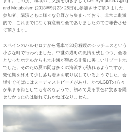
ます。この度、領域のご支援を頂きましてCell Symposia: Aging
and Metabolism (2018年9月23~25日)に参加させて頂きました。
参加者、講演ともに様々な分野から集まっており、非常に刺激
的で、これまでになく有意義な会でありましたのでご報告させ
て頂きます。
スペインのバルセロナから電車で30分程度のシッチェスという
小さな町で行われました。中世の港町の風情を残しつつ、会場
となったホテルからも地中海が望める非常に美しいリゾート地
でした。そのため夏の間は多くの海浜客が訪れるようですが、
繫忙期を終えて少し落ち着きを取り戻しているようでした。会
場すぐそばにはヌーディストビーチがあり、かつLGBTの方々
が集まる街としても有名なようで、初めて見る景色に驚きを隠
せなかったのは触れておかねばなりません。