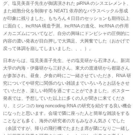
グ、塩見美喜子先生が御講演された piRNA のシスエレメント、
また細胞分化を制御する NEAT1 依存的なパラスペックル形成
が印象に残りました。もちろん４日目のセッションも期待以上
に面白く、lncRNA 構造予測、lncRNA の進化、lncRNA の作用
メカニズムについてなど、自分の興味にドンピシャの圧倒的に
内容の濃い発表が目白押しで大満足、大興奮でした（おかげで
戻って体調を崩してしまいました、、、）。
日本からは、塩見美喜子先生、その塩見研から石津さん、新潟
大学の内海・伊藤研から三好さん、東大の渡邊研から都築さん
が参加され、昼食、夕食の時にご一緒させていただき、RNA 研
究についてや研究に関係のない雑談までいろいろとお話をさせ
ていただき、楽しい時間を過ごすことができました。ポスター
発表では、予想していた以上に多くの人が聞きに来てくださ
り、ミジンコの long noncoding RNA の研究を紹介する良い機会
になったと思います。会場で隣に座った人と簡単な雑談をする
ことなども多く、海外の研究者の方もみなさん気さくでした
（余談ですが、帰りの飛行機でたまたま席が隣になりご一緒し