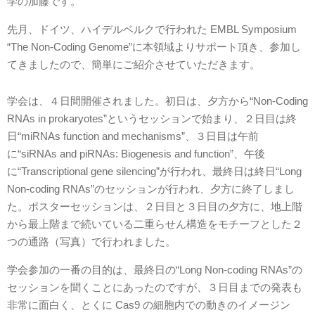
学の加藤です。
先月、ドイツ、ハイデルベルクで行われた EMBL Symposium
“The Non-Coding Genome”に本領域よりサポート頂き、参加し
てきましたので、簡単にご紹介させていただきます。
学会は、４日間開催されました。初日は、夕方から“Non-Coding
RNAs in prokaryotes”というセッションで始まり、２日目は終
日“miRNAs function and mechanisms”、３日目は午前
に“siRNAs and piRNAs: Biogenesis and function”、午後
に“Transcriptional gene silencing”が行われ、最終日は終日“Long
Non-coding RNAs”のセッションが行われ、夕方に終了しまし
た。ポスターセッションは、２日目と３日目の夕方に、地上階
から最上階まで続いている二重らせん構造をモチーフとした２
つの通路（写真）で行われました。
学会参加の一番の目的は、最終日の“Long Non-coding RNAs”の
セッションを聞くことにあったのですが、３日目までの発表も
非常に面白く、とくに Cas9 の細胞内での動きのイメージン