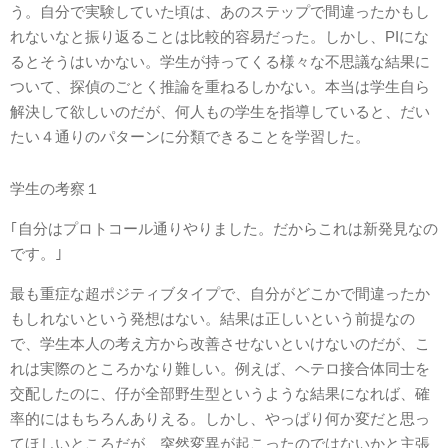
う。自分で実験していた頃は、あのステップで間違ったかもし
れないなと振り返ることは比較的容易だった。しかし、PIにな
るとそうはいかない。学生が持ってくる様々な不思議な結果に
ついて、探偵のごとく推論を重ねるしかない。本当は学生自ら
解決して欲しいのだが、何人もの学生を指導していると、だい
たい４通りのパターンに分類できることを学習した。
学生の考察１
｢自分はプロトコール通りやりました。だからこれは新発見なの
です。｣
最も重症な超ポジティブタイプで、自分がどこかで間違ったか
もしれないという発想はない。結果は正しいという前提なの
で、学生本人の考え方から改善させないといけないのだが、こ
れは実際のところかなり難しい。例えば、ヘテロ接合体同士を
交配したのに、仔が全部野生型というような結果になれば、確
率的にはもちろんありえる。しかし、やっぱり何か変だと思っ
てほしいところだが、突然変異が起こったのではないかと主張