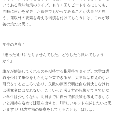
いうある意味無策のタイプ。もう１回リピートするにしても、
同時に何かを変更した条件でもやってみることが大事だと思
う。運以外の要素を考える習慣を付けてもらうには、これが最
善の策だと思う。
学生の考察４
｢思った通りになりませんでした。どうしたら良いでしょう
か？｣
誰かが解決してくれるのを期待する指示待ちタイプ。大学は講
義を受けて単位をもらえば卒業できるが、大学院は答えのない
研究をするところであり、失敗の原因究明は自ら解決しなけれ
ば研究者にはなれない。こういった考え方の転換ができていな
い学生は少なくない。明日までに自分で解決策を考えてきなさ
いと期待を込めて課題を出すと、｢新しいキットを試したいと思
います｣と脱力寸前の提案をしてくることもしばしば。