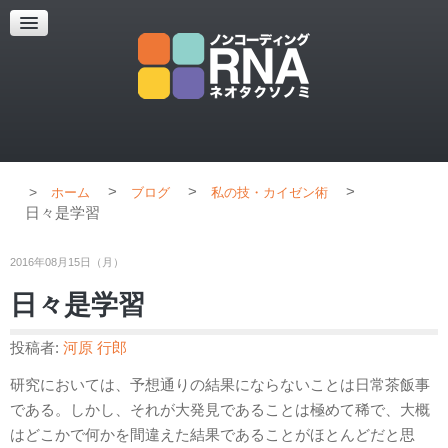
超解像顕微鏡
超解像顕微鏡の紹介
使用上のコツ
ブログ
>
>
>
ホーム
ブログ
私の技・カイゼン術
日々是学習
2016年08月15日（月）
日々是学習
投稿者:
河原 行郎
研究においては、予想通りの結果にならないことは日常茶飯事
である。しかし、それが大発見であることは極めて稀で、大概
はどこかで何かを間違えた結果であることがほとんどだと思