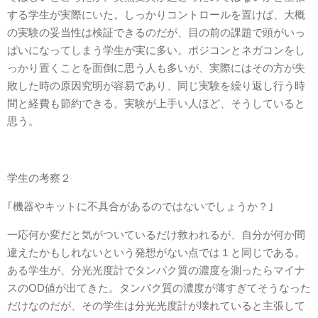
する学生が実際にいた。しっかりコントロールを置けば、大概
の実験の妥当性は検証できるのだが、目の前の課題で頭がいっ
ぱいになってしまう学生が実に多い。ポジコンとネガコンをし
っかり置くことを面倒に思う人も多いが、実際にはその方が失
敗した時の原因究明が容易であり、同じ実験を繰り返し行う時
間と経費も節約できる。実験が上手い人ほど、そうしていると
思う。
学生の考察２
｢機器やキットに不具合があるのではないでしょうか？｣
一応何か変だと気がついているだけ救われるが、自分が何か間
違えたかもしれないという発想がない点では１と同じである。
ある学生が、分光光度計でタンパク質の濃度を測ったらマイナ
スのOD値が出てきた。タンパク質の濃度が薄すぎてそうなった
だけなのだが、その学生は分光光度計が壊れていると主張して