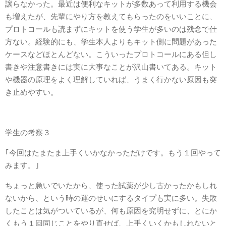
譲らなかった。最近は便利なキットが多数あって利用する機会
も増えたが、先輩にやり方を教えてもらったのをいいことに、
プロトコールも読まずにキットを使う学生が多いのは残念で仕
方ない。経験的にも、学生本人よりもキット側に問題があった
ケースなどほとんどない。こういったプロトコールにある但し
書きや注意書きには実に大事なことが沢山書いてある。キット
や機器の原理をよく理解していれば、うまく行かない原因も突
き止めやすい。
学生の考察３
｢今回はたまたま上手くいかなかっただけです。もう１回やって
みます。｣
ちょっと急いでいたから、使った試薬が少し古かったかもしれ
ないから、という時の運のせいにするタイプも実に多い。失敗
したことは気がついているが、何も原因を究明せずに、とにか
くもう１回同じことをやり直せば、上手くいくかもしれないと