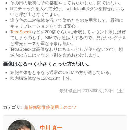
その日の最初にその都度やってもたいした手間ではない。
fitにチェックを入れて実行。set defaultボタンを押せばいち
いち呼び出さなくてよい。
違う色の二次抗体を混ぜて染めたものを用意して、最初に
キャリブレーションをすれば安心。
TetraSpeck
などを200倍ぐらいに希釈してマウント剤に混ぜ
てしまうのも手。SIMでは超拡大するので、見たいシグナル
と蛍光ビーズが重なる事は無い。
TetraSpeckは高価なわりにちょっとしか使わないので、領
域内の方にはマウント剤を含めおわけします。
画像はなるべく小さくとった方が良い。
細胞全体をとるなら通常のCSLMの方が適している。
核内構造体なら128x128で十分。
最終修正日 2015年03月28日（土）
カテゴリ:
超解像顕微鏡使用上のコツ
中川 真一