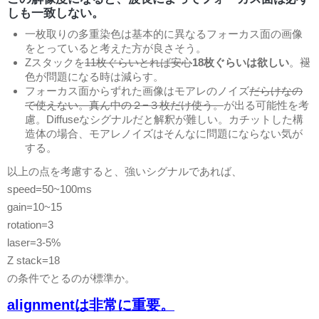
しも一致しない。
一枚取りの多重染色は基本的に異なるフォーカス面の画像
をとっていると考えた方が良さそう。
Zスタックを
11枚ぐらいとれば安心
18枚ぐらいは欲しい
。褪
色が問題になる時は減らす。
フォーカス面からずれた画像はモアレのノイズ
だらけなの
で使えない。真ん中の２−３枚だけ使う。
が出る可能性を考
慮。Diffuseなシグナルだと解釈が難しい。カチットした構
造体の場合、モアレノイズはそんなに問題にならない気が
する。
以上の点を考慮すると、強いシグナルであれば、
speed=50~100ms
gain=10~15
rotation=3
laser=3-5%
Z stack=18
の条件でとるのが標準か。
alignmentは非常に重要。