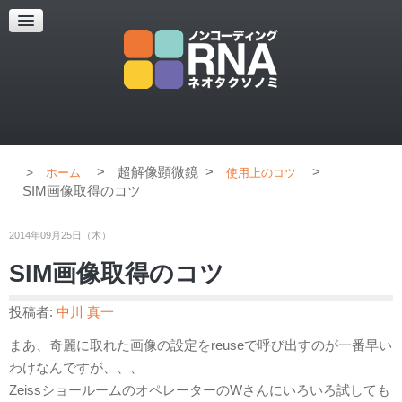
超解像顕微鏡
超解像顕微鏡の紹介
使用上のコツ
ブログ
>
超解像顕微鏡
>
>
ホーム
使用上のコツ
SIM画像取得のコツ
2014年09月25日（木）
SIM画像取得のコツ
投稿者:
中川 真一
まあ、奇麗に取れた画像の設定をreuseで呼び出すのが一番早い
わけなんですが、、、
ZeissショールームのオペレーターのWさんにいろいろ試しても