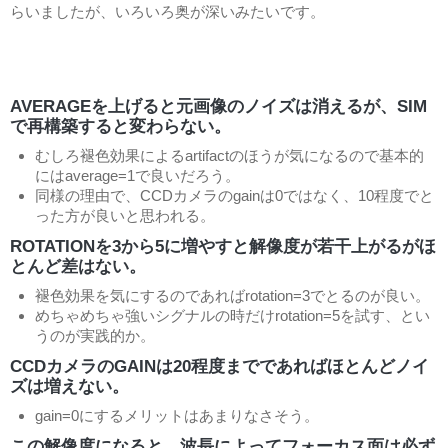
らいましたが、いろいろ奥が深いみたいです。
AVERAGEを上げると元画像のノイズは消えるが、SIM
で再構築すると変わらない。
むしろ褪色効果によるartifactのほうが気になるので基本的
にはaverage=1で良いだろう。
同様の理由で、CCDカメラのgainは0ではなく、10程度でと
った方が良いと思われる。
ROTATIONを3から5に増やすと解像度が若干上がるがほ
とんど差はない。
褪色効果を気にするのであればrotation=3でとるのが良い。
めちゃめちゃ強いシグナルの時だけrotation=5を試す、とい
うのが実践的か。
CCDカメラのGAINは20程度までであればほとんどノイ
ズは増えない。
gain=0にするメリットはあまりなさそう。
この解像度になると、波長によってフォーカス面は必ず