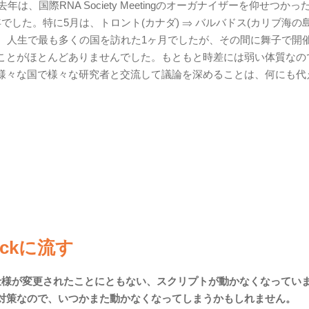
、国際RNA Society Meetingのオーガナイザーを仰せつかっ
た。特に5月は、トロント(カナダ) ⇒ バルバドス(カリブ海の島)
ェコ)と、人生で最も多くの国を訪れた1ヶ月でしたが、その間に舞子で開
ことがほとんどありませんでした。もともと時差には弱い体質なの
様々な国で様々な研究者と交流して議論を深めることは、何にも代
ackに流す
りRSSの仕様が変更されたことにともない、スクリプトが動かなくなってい
対策なので、いつかまた動かなくなってしまうかもしれません。