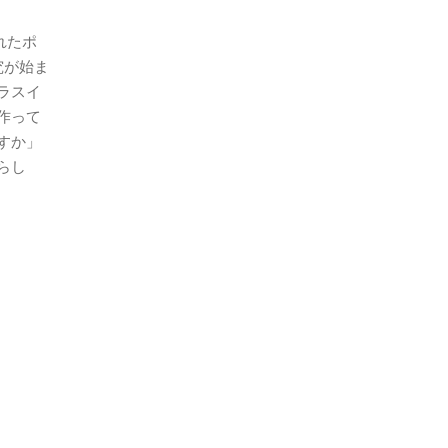
れたポ
究が始ま
ラスイ
作って
すか」
らし