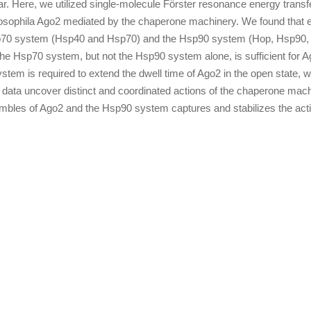
r. Here, we utilized single-molecule Förster resonance energy transf
osophila Ago2 mediated by the chaperone machinery. We found that
Hsp70 system (Hsp40 and Hsp70) and the Hsp90 system (Hop, Hsp90,
The Hsp70 system, but not the Hsp90 system alone, is sufficient for A
ystem is required to extend the dwell time of Ago2 in the open state, 
data uncover distinct and coordinated actions of the chaperone mach
bles of Ago2 and the Hsp90 system captures and stabilizes the act