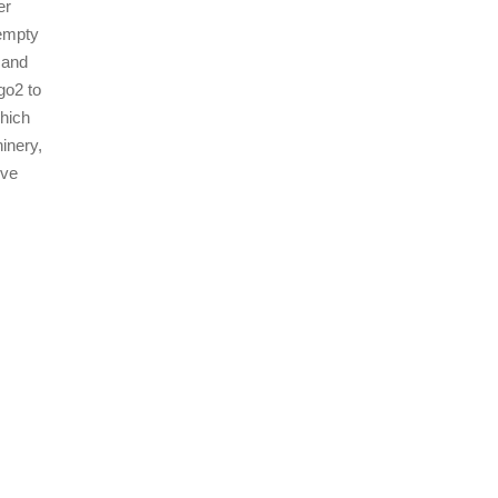
er
 empty
 and
go2 to
which
inery,
ive