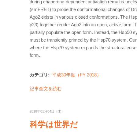
during chaperone-dependent activation remains unclea
(smFRET) to probe the conformational changes of Dr
Ago2 exists in various closed conformations. The 
p23) together render Ago2 into an open, active form. 
partially populate the open form. Instead, the Hsp90 s
must be transiently primed by the Hsp70 system. Our 
where the Hsp70 system expands the structural ensem
form.
カテゴリ:
平成30年度（FY 2018）
記事全文を読む
2018年01月04日（木）
科学は世界だ