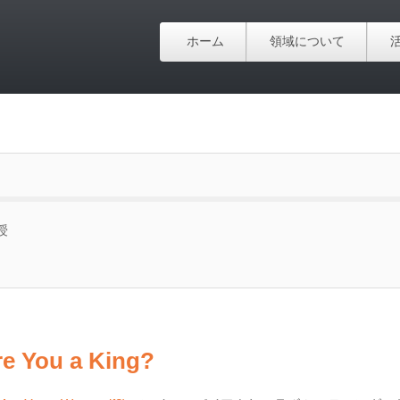
ホーム
領域について
授
re You a King?