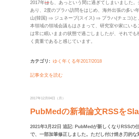
2017年
は
も、あっという間に過ぎてしまいました。去年は
あり、2度のプラハ訪問をはじめ、海外出張の多い年でし
山(韓国) ⇒ ジュネーブ(スイス) ⇒ プラハ(チ
本領域の領域会議もはさまって、研究室や家にいる
は常に眠いままの状態で過ごしましたが、それでも
く貴重であると感じています。
カテゴリ:
ゆく年くる年2017/2018
記事全文を読む
2017年12月04日（月）
PubMedの新着論文RSSをSl
2021年3月22日 追記: PubMedが新しくな
で、一部加筆修正しました。ただし付け焼き刃的な