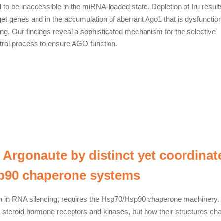
d to be inaccessible in the miRNA-loaded state. Depletion of Iru result
et genes and in the accumulation of aberrant Ago1 that is dysfunction
ing. Our findings reveal a sophisticated mechanism for the selective
trol process to ensure AGO function.
 Argonaute by distinct yet coordinat
sp90 chaperone systems
in in RNA silencing, requires the Hsp70/Hsp90 chaperone machinery.
g steroid hormone receptors and kinases, but how their structures ch