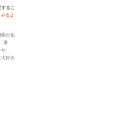
定するこ
しゃるよ
機能があ
「著
ーや
な大好き