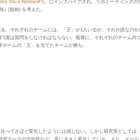
ou a Werewolf?)
」にインスパイアされ、ラボミーティングの
?)」
(仮称) を考えた。
れる。それぞれのチームには、「王」が1人いるが、それが誰なのか
ず1度は質問をしなければならない。最後に、それぞれのチーム内
手チームの「王」を当てたチームが勝ち。
と比べてさほど変化したようには感じない。しかし研究室としては
研究テーマの方向性など、常に大きく変化している。また、メール