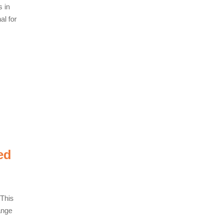
s in
al for
ed
 This
ange