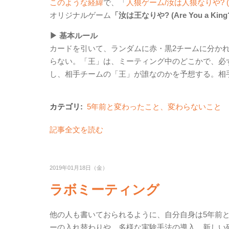
このような経緯
で、「
人狼ゲーム/汝は人狼なりや? (Are Y
オリジナルゲーム
「汝は王なりや? (Are You a King
▶ 基本ルール
カードを引いて、ランダムに赤・黒2チームに分か
らない。「王」は、ミーティング中のどこかで、必
し、相手チームの「王」が誰なのかを予想する。相
カテゴリ:
5年前と変わったこと、変わらないこと
記事全文を読む
2019年01月18日（金）
ラボミーティング
他の人も書いておられるように、自分自身は5年前
ーの入れ替わりや、多様な実験手法の導入、新しい