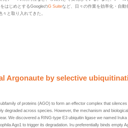
はじめとするGoogleの
G Suite
など、日々の作業を効率化・自動
色々と取り入れてきた。
al Argonaute by selective ubiquitinat
family of proteins (AGO) to form an effector complex that silences 
ly degraded across species. However, the mechanism and biologica
lear. We discovered a RING-type E3 ubiquitin ligase we named Iruka (
phila Ago1 to trigger its degradation. Iru preferentially binds empty 