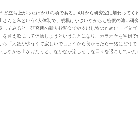
ちょうど立ち上がったばかりの頃である。4月から研究室に加わってく
山さんと私という4人体制で、規模は小さいながらも密度の濃い研
返してみると、研究所の新人歓迎会でやる出し物のために、ピタゴ
」を替え歌にして体操しようということになり、カラオケを宅録で
から「人数が少なくて寂しいでしょうから良かったら一緒にどうで
転しながら出かけたりと、なかなか楽しそうな日々を過ごしていた