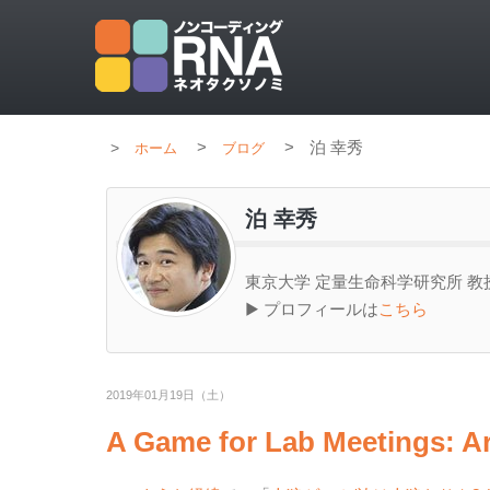
>
>
泊 幸秀
ホーム
ブログ
泊 幸秀
東京大学 定量生命科学研究所 教
▶ プロフィールは
こちら
2019年01月19日（土）
A Game for Lab Meetings: A