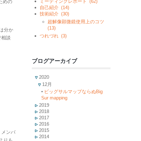
ミーティングレポート
(62)
ための
自己紹介
(14)
技術紹介
(30)
超解像顕微鏡使用上のコツ
(13)
は分か
つれづれ
(3)
で相談
ブログアーカイブ
2020
12月
•
ビッグサルマップならぬBig
Sur mapping
2019
2018
2017
2016
2015
、メンバ
2014
よりも