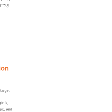
化でき
ion
target
l
Iru),
Ago1 and