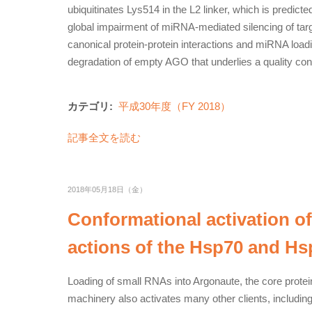
ubiquitinates Lys514 in the L2 linker, which is predicte
global impairment of miRNA-mediated silencing of targ
canonical protein-protein interactions and miRNA load
degradation of empty AGO that underlies a quality con
カテゴリ:
平成30年度（FY 2018）
記事全文を読む
2018年05月18日（金）
Conformational activation of
actions of the Hsp70 and H
Loading of small RNAs into Argonaute, the core prote
machinery also activates many other clients, includin