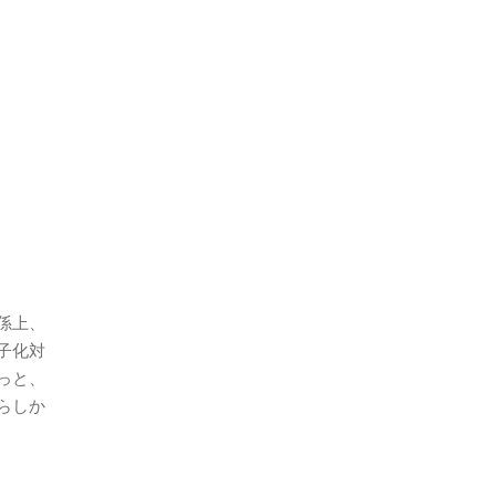
係上、
子化対
っと、
らしか