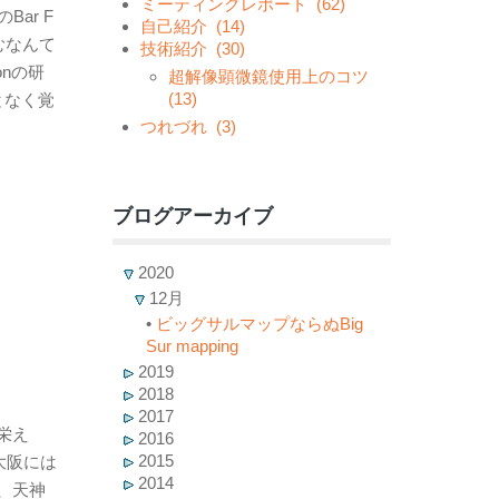
ミーティングレポート
(62)
ar F
自己紹介
(14)
むなんて
技術紹介
(30)
onの研
超解像顕微鏡使用上のコツ
(13)
何となく覚
つれづれ
(3)
ブログアーカイブ
2020
12月
•
ビッグサルマップならぬBig
Sur mapping
2019
2018
2017
栄え
2016
2015
大阪には
2014
、天神