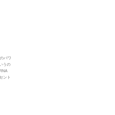
ロのパワ
いうの
RNA
にセント