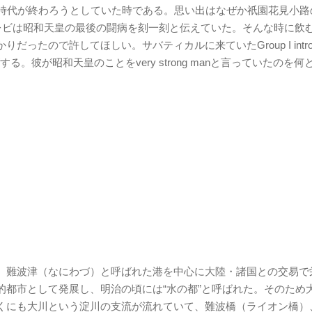
時代が終わろうとしていた時である。思い出はなぜか祇園花見小路のB
レビは昭和天皇の最後の闘病を刻一刻と伝えていた。そんな時に飲
ったので許してほしい。サバティカルに来ていたGroup I intr
がする。彼が昭和天皇のことをvery strong manと言っていたのを
、難波津（なにわづ）と呼ばれた港を中心に大陸・諸国との交易で
的都市として発展し、明治の頃には“水の都”と呼ばれた。そのため
くにも大川という淀川の支流が流れていて、難波橋（ライオン橋）