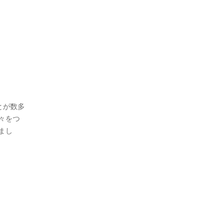
とが数多
々をつ
まし