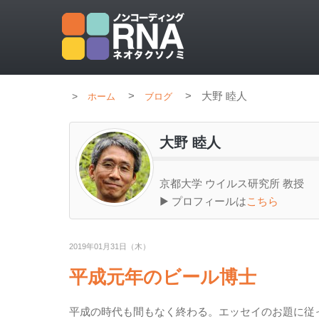
>
>
大野 睦人
ホーム
ブログ
大野 睦人
京都大学 ウイルス研究所 教授
▶ プロフィールは
こちら
2019年01月31日（木）
平成元年のビール博士
平成の時代も間もなく終わる。エッセイのお題に従