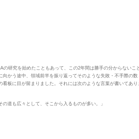
NAの研究を始めたこともあって、この2年間は勝手の分からないこ
に向かう途中、領域前半を振り返ってそのような失敗・不手際の数
の看板に目が留まりました。それには次のような言葉が書いてあり
その道も広々として、そこから入るものが多い。」