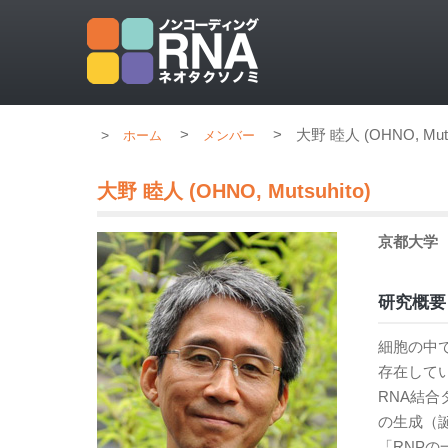
>
>
大野 睦人 (OHNO, Muts
ホーム
メンバー
大野 睦人 (OHNO, Mutsuhito)
京都大学
研究概要
細胞の中では
存在して
RNA結合
の生成（
「RNP