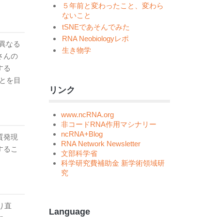
５年前と変わったこと、変わら
ないこと
tSNEであそんでみた
RNA Neobiologyレポ
ぜ異なる
生き物学
さんの
する
ことを目
リンク
www.ncRNA.org
非コードRNA作用マシナリー
ncRNA+Blog
質発現
RNA Network Newsletter
するこ
文部科学省
科学研究費補助金 新学術領域研
究
り直
Language