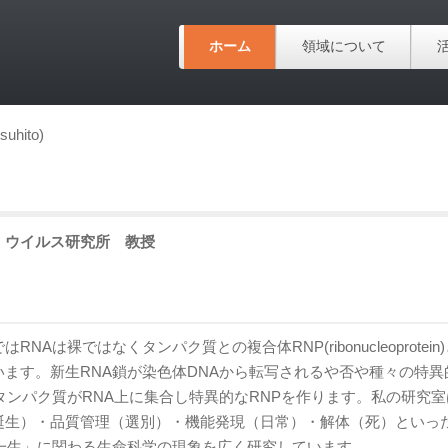
ホーム
領域について
uhito)
ウイルス研究所
教授
RNAは裸ではなくタンパク質との複合体RNP(ribonucleoprotein
います。新生RNA鎖が染色体DNAから転写されるや否や種々の特異
タンパク質がRNA上に集合し特異的なRNPを作ります。私の研究室
誕生）・品質管理（選別）・機能発現（日常）・解体（死）といっ
の一生」に関わる生命科学の現象を広く研究しています。