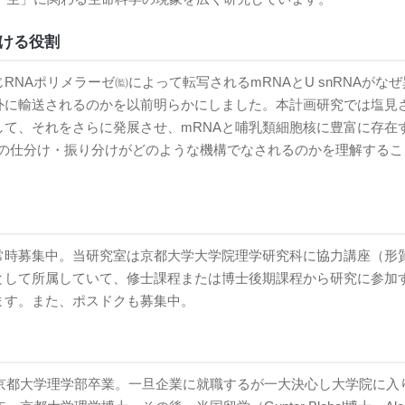
ける役割
RNAポリメラーゼ㈼によって転写されるmRNAとU snRNAがな
外に輸送されるのかを以前明らかにしました。本計画研究では塩見
して、それをさらに発展させ、mRNAと哺乳類細胞核に豊富に存在
A間の仕分け・振り分けがどのような機構でなされるのかを理解する
。
常時募集中。当研究室は京都大学大学院理学研究科に協力講座（形
として所属していて、修士課程または博士後期課程から研究に参加
ます。また、ポスドクも募集中。
年、京都大学理学部卒業。一旦企業に就職するが一大決心し大学院に入