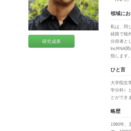
領域にお
私は、同じ
経路で核
研究成果
分担者と
lncRN
指します
ひと言
大学院生
学分科）
とができ
略歴
1980