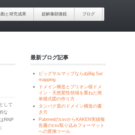
活動と研究成果
超解像顕微鏡
ブログ
最新ブログ記事
ビッグサルマップならぬBig Sur
mapping
ドメイン構造とプリオン様ドメ
イン・天然変性領域を重ねた簡
単模式図の作り方
)として
タンパク質のドメイン構造の書
的な
き方
PubmedのcsvからKAKEN実績報
はRNP
告書のcsv取り込みフォーマット
た
への変換ツール