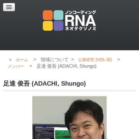
超解像顕微鏡
超解像顕微鏡の紹介
使用上のコツ
ブログ
>
領域について
>
>
ホーム
公募研究 (H29–30)
>
足達 俊吾 (ADACHI, Shungo)
メンバー
足達 俊吾 (ADACHI, Shungo)