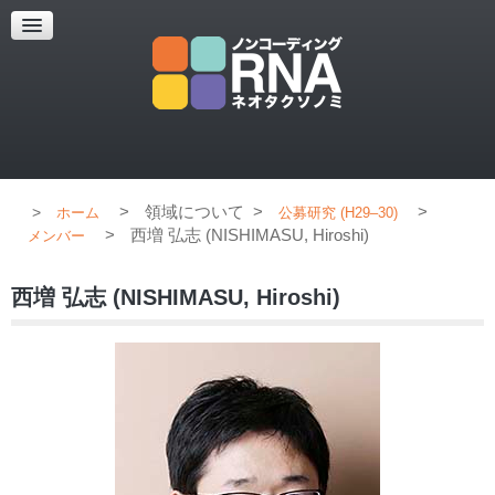
超解像顕微鏡
超解像顕微鏡の紹介
使用上のコツ
ブログ
>
領域について
>
>
ホーム
公募研究 (H29–30)
>
西増 弘志 (NISHIMASU, Hiroshi)
メンバー
西増 弘志 (NISHIMASU, Hiroshi)