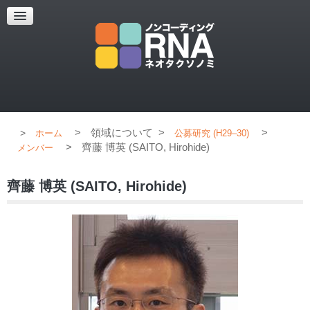
超解像顕微鏡
超解像顕微鏡の紹介
使用上のコツ
ブログ
>
領域について
>
>
ホーム
公募研究 (H29–30)
>
齊藤 博英 (SAITO, Hirohide)
メンバー
齊藤 博英 (SAITO, Hirohide)