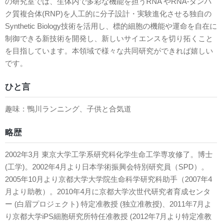
の研究室では、生体内で多彩な機能を担うRNA やRNA-タンパ
ク質複合体(RNP)を人工的に分子設計・実験進化させる独自の
Synthetic Biology技術を活用し、標的細胞の機能や運命を自在に
制御できる新技術を開発し、新しいサイエンスを切り拓くこと
を目指しています。本領域で様々な共同研究ができれば嬉しい
です。
ひと言
趣味：鴨川ランニング、子供と合気道
略歴
2002年3月 東京大学工学系研究科化学生命工学専攻修了。博士
(工学)。2002年4月より日本学術振興会特別研究員（SPD）。
2005年10月より京都大学大学院生命科学研究科助手（2007年4
月より助教）。2010年4月に京都大学次世代研究者育成センタ
ー (白眉プロジェクト) 特定准教授 (独立准教授)、2011年7月よ
り京都大学iPS細胞研究所特任准教授 (2012年7月より特定准教