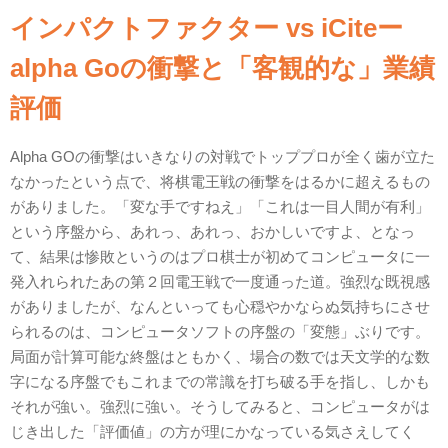
インパクトファクター vs iCiteー
alpha Goの衝撃と「客観的な」業績
評価
Alpha GOの衝撃はいきなりの対戦でトッププロが全く歯が立た
なかったという点で、将棋電王戦の衝撃をはるかに超えるもの
がありました。「変な手ですねえ」「これは一目人間が有利」
という序盤から、あれっ、あれっ、おかしいですよ、となっ
て、結果は惨敗というのはプロ棋士が初めてコンピュータに一
発入れられたあの第２回電王戦で一度通った道。強烈な既視感
がありましたが、なんといっても心穏やかならぬ気持ちにさせ
られるのは、コンピュータソフトの序盤の「変態」ぶりです。
局面が計算可能な終盤はともかく、場合の数では天文学的な数
字になる序盤でもこれまでの常識を打ち破る手を指し、しかも
それが強い。強烈に強い。そうしてみると、コンピュータがは
じき出した「評価値」の方が理にかなっている気さえしてく