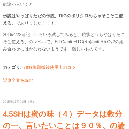
結論からいくと
伝説はやっぱり
ただの
伝説。DIGのポリクロ
めちゃ
そこそこ使
える
、でありました
！！！
。
2016/4/22追記：いろいろ試してみると、現状どうもやはりそこ
そこ使える、のレベルで、FITC/anti-FITC(Rb)/anti-Rb Cy2の組
み合わせにはかなわないようです。難しいものです。
カテゴリ:
超解像顕微鏡使用上のコツ
記事全文を読む
2015年11月01日（日）
4.5SHは蜜の味（４）データは数分
の一、言いたいことは９０％、の論