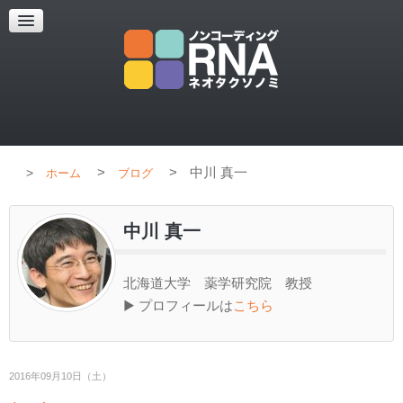
超解像顕微鏡
超解像顕微鏡の紹介
使用上のコツ
ブログ
>
>
中川 真一
ホーム
ブログ
中川 真一
北海道大学 薬学研究院 教授
▶ プロフィールは
こちら
2016年09月10日（土）