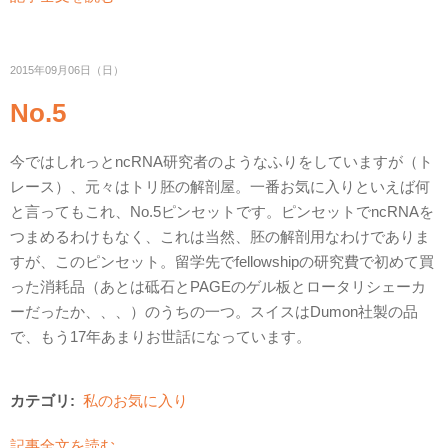
2015年09月06日（日）
No.5
今ではしれっとncRNA研究者のようなふりをしていますが（ト
レース）、元々はトリ胚の解剖屋。一番お気に入りといえば何
と言ってもこれ、No.5ピンセットです。ピンセットでncRNAを
つまめるわけもなく、これは当然、胚の解剖用なわけでありま
すが、このピンセット。留学先でfellowshipの研究費で初めて買
った消耗品（あとは砥石とPAGEのゲル板とロータリシェーカ
ーだったか、、、）のうちの一つ。スイスはDumon社製の品
で、もう17年あまりお世話になっています。
カテゴリ:
私のお気に入り
記事全文を読む