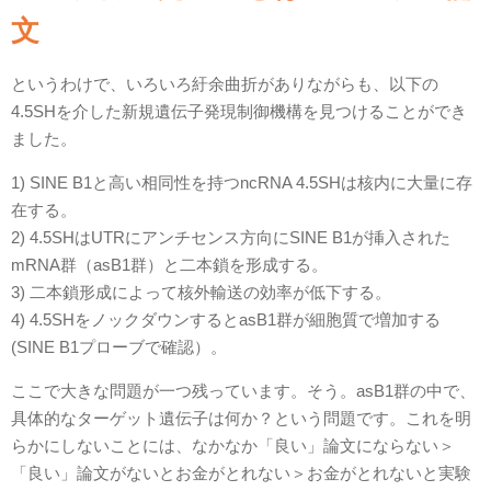
文
というわけで、いろいろ紆余曲折がありながらも、以下の
4.5SHを介した新規遺伝子発現制御機構を見つけることができ
ました。
1) SINE B1と高い相同性を持つncRNA 4.5SHは核内に大量に存
在する。
2) 4.5SHはUTRにアンチセンス方向にSINE B1が挿入された
mRNA群（asB1群）と二本鎖を形成する。
3) 二本鎖形成によって核外輸送の効率が低下する。
4) 4.5SHをノックダウンするとasB1群が細胞質で増加する
(SINE B1プローブで確認）。
ここで大きな問題が一つ残っています。そう。asB1群の中で、
具体的なターゲット遺伝子は何か？という問題です。これを明
らかにしないことには、なかなか「良い」論文にならない＞
「良い」論文がないとお金がとれない＞お金がとれないと実験