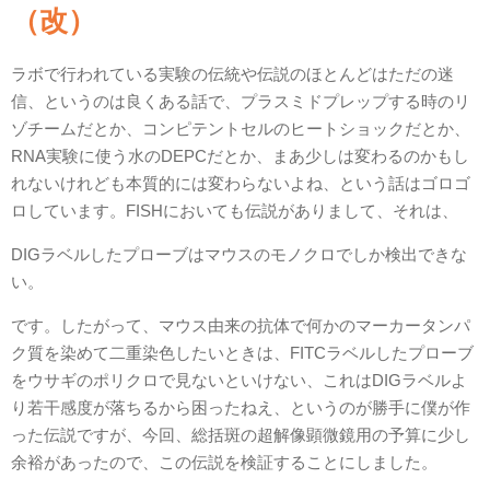
（改）
ラボで行われている実験の伝統や伝説のほとんどはただの迷
信、というのは良くある話で、プラスミドプレップする時のリ
ゾチームだとか、コンピテントセルのヒートショックだとか、
RNA実験に使う水のDEPCだとか、まあ少しは変わるのかもし
れないけれども本質的には変わらないよね、という話はゴロゴ
ロしています。FISHにおいても伝説がありまして、それは、
DIGラベルしたプローブはマウスのモノクロでしか検出できな
い。
です。したがって、マウス由来の抗体で何かのマーカータンパ
ク質を染めて二重染色したいときは、FITCラベルしたプローブ
をウサギのポリクロで見ないといけない、これはDIGラベルよ
り若干感度が落ちるから困ったねえ、というのが勝手に僕が作
った伝説ですが、今回、総括斑の超解像顕微鏡用の予算に少し
余裕があったので、この伝説を検証することにしました。