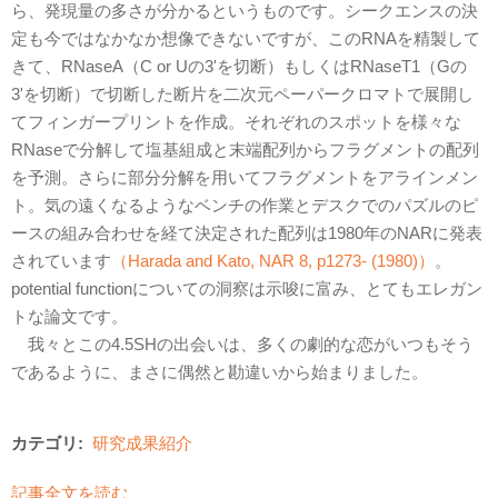
ら、発現量の多さが分かるというものです。シークエンスの決
定も今ではなかなか想像できないですが、このRNAを精製して
きて、RNaseA（C or Uの3'を切断）もしくはRNaseT1（Gの
3'を切断）で切断した断片を二次元ペーパークロマトで展開し
てフィンガープリントを作成。それぞれのスポットを様々な
RNaseで分解して塩基組成と末端配列からフラグメントの配列
を予測。さらに部分分解を用いてフラグメントをアラインメン
ト。気の遠くなるようなベンチの作業とデスクでのパズルのピ
ースの組み合わせを経て決定された配列は1980年のNARに発表
されています
（Harada and Kato, NAR 8, p1273- (1980)）
。
potential functionについての洞察は示唆に富み、とてもエレガン
トな論文です。
我々とこの4.5SHの出会いは、多くの劇的な恋がいつもそう
であるように、まさに偶然と勘違いから始まりました。
カテゴリ:
研究成果紹介
記事全文を読む