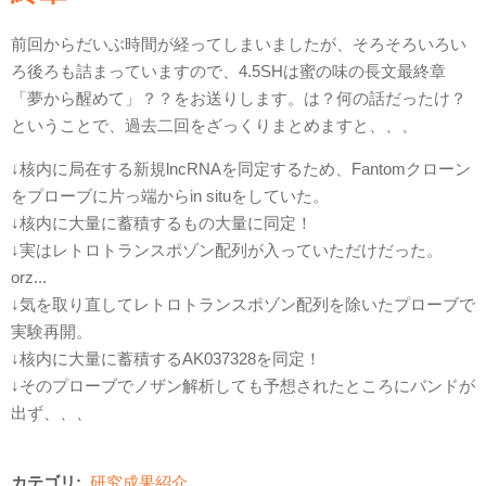
前回からだいぶ時間が経ってしまいましたが、そろそろいろい
ろ後ろも詰まっていますので、4.5SHは蜜の味の長文最終章
「夢から醒めて」？？をお送りします。は？何の話だったけ？
ということで、過去二回をざっくりまとめますと、、、
↓核内に局在する新規lncRNAを同定するため、Fantomクローン
をプローブに片っ端からin situをしていた。
↓核内に大量に蓄積するもの大量に同定！
↓実はレトロトランスポゾン配列が入っていただけだった。
orz...
↓気を取り直してレトロトランスポゾン配列を除いたプローブで
実験再開。
↓核内に大量に蓄積するAK037328を同定！
↓そのプローブでノザン解析しても予想されたところにバンドが
出ず、、、
カテゴリ:
研究成果紹介