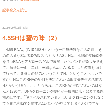
記事全文を読む
2015年09月16日（水）
4.5SHは蜜の味（2）
4.5S RNA
（以降4.5SH）という一目無機質なこの名前。そ
H
の名の通りSは沈降係数スベトベリのS。Hは、4.5Sの沈降係数
を持つRNAをアガロースゲルで展開したらバンドが幾つか見え
て、順番に一郎、二郎、三郎ならぬ、A, B, C, ....と名前をつけ
て行って、８番目の兄弟ということでH。ということらしいで
すが、HはこのRNAの配列を決定された原田文夫先生の名前の
Hとかいう噂も、、、ともあれ、このRNAが同定されたのはな
んと1980年。DNAクローニング技術が一般的に広く普及する以
32
前の話です。
Pラベルされているとはいえクローニングしなく
ても電気泳動で分離すればバンドが見えてしまうわけですか