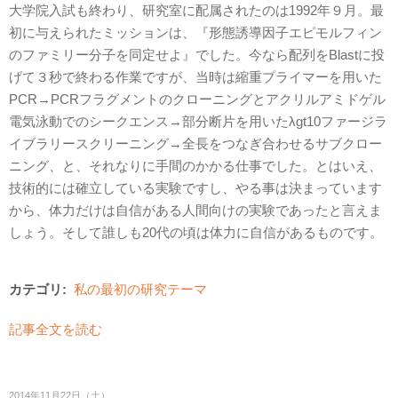
大学院入試も終わり、研究室に配属されたのは1992年９月。最
初に与えられたミッションは、『形態誘導因子エピモルフィン
のファミリー分子を同定せよ』でした。今なら配列をBlastに投
げて３秒で終わる作業ですが、当時は縮重プライマーを用いた
PCR→PCRフラグメントのクローニングとアクリルアミドゲル
電気泳動でのシークエンス→部分断片を用いたλgt10ファージラ
イブラリースクリーニング→全長をつなぎ合わせるサブクロー
ニング、と、それなりに手間のかかる仕事でした。とはいえ、
技術的には確立している実験ですし、やる事は決まっています
から、体力だけは自信がある人間向けの実験であったと言えま
しょう。そして誰しも20代の頃は体力に自信があるものです。
カテゴリ:
私の最初の研究テーマ
記事全文を読む
2014年11月22日（土）