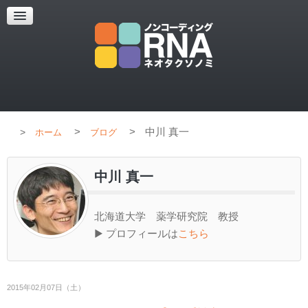
超解像顕微鏡
超解像顕微鏡の紹介
使用上のコツ
ブログ
>
>
中川 真一
ホーム
ブログ
中川 真一
北海道大学 薬学研究院 教授
▶ プロフィールは
こちら
2015年02月07日（土）