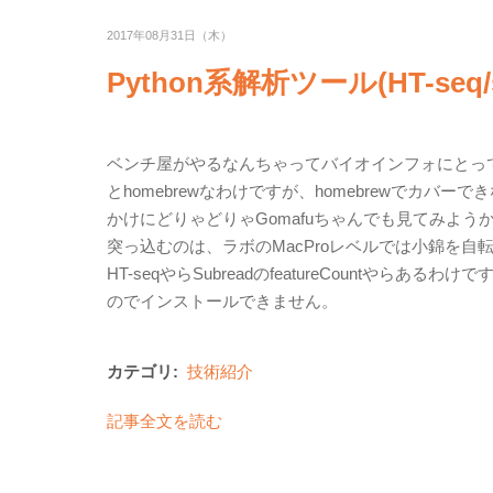
2017年08月31日（木）
Python系解析ツール(HT-se
ベンチ屋がやるなんちゃってバイオインフォにとって
とhomebrewなわけですが、homebrewでカ
かけにどりゃどりゃGomafuちゃんでも見てみようか
突っ込むのは、ラボのMacProレベルでは小錦を
HT-seqやらSubreadのfeatureCountやらあるわけですが
のでインストールできません。
カテゴリ:
技術紹介
記事全文を読む