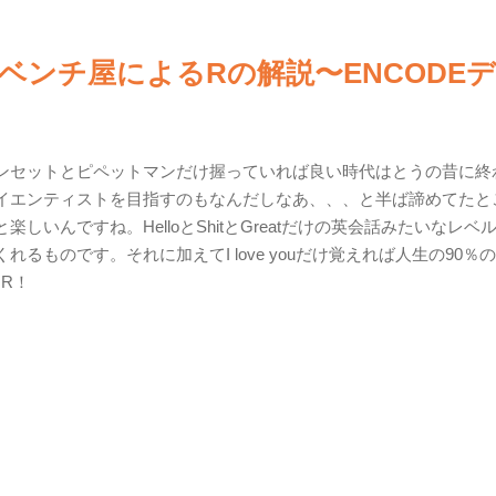
ンチ屋によるRの解説〜ENCODE
ンセットとピペットマンだけ握っていれば良い時代はとうの昔に終
イエンティストを目指すのもなんだしなあ、、、と半ば諦めてたと
いんですね。HelloとShitとGreatだけの英会話みたいなレベ
ものです。それに加えてI love youだけ覚えれば人生の90％
 R！