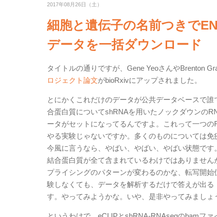
2017年08月26日（土）
細胞と遺伝子の名前つきでENCOD
データを一括ダウンロード
タイトルの通りですが、Gene YeoさんやBrenton 
ロジェクト論文
がbioRxivにアップされました。
とにかくこれだけのデータが公共データベースで誰で
合蛋白質についてshRNAを用いたノックダウンのRN
ータがセットになってるんですよ。これって一つの
やる実験じゃないですか。多くのものについては免
今風に言うなら、やばい、やばい、やばい状態です。細
結合蛋白質が全て含まれているわけではありません
プライシングのパターンが変わるのかな、転写開始位
験しなくても、データを解析するだけで答えが出る
す。やってみようかな。いや、是非やってみましょ
というわけで、eCLIPとshRNA-RNAseqの