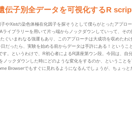
qの遺伝子別全データを可視化するR scrip
在因子やXistの染色体極在化因子を探そうとして僕らがとったアプロ
RNAライブラリーを用いて片っ端からノックダウンしていって、その
のたぐいまれなる強運もあり、このアプローチは大成功を収めたわ
今日だったら、実験を始める前からデータは手許にある！というこ
です。というわけで、R初心者によるR講座第ウン段。今回は、自
質をノックダウンした時にどのような変化をするのか、ということを
ome Browserでもすぐに見れるようになるんでしょうが、ちょっと