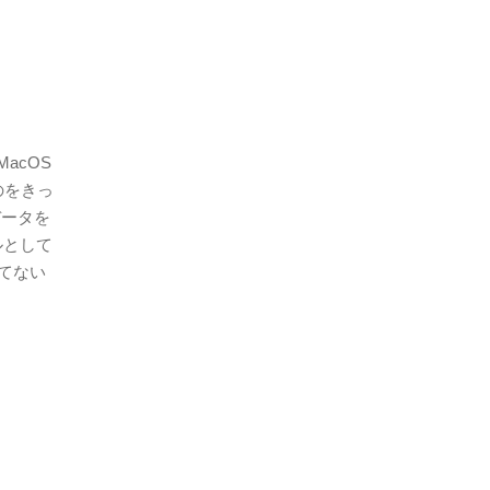
acOS
のをきっ
データを
ルとして
されてない