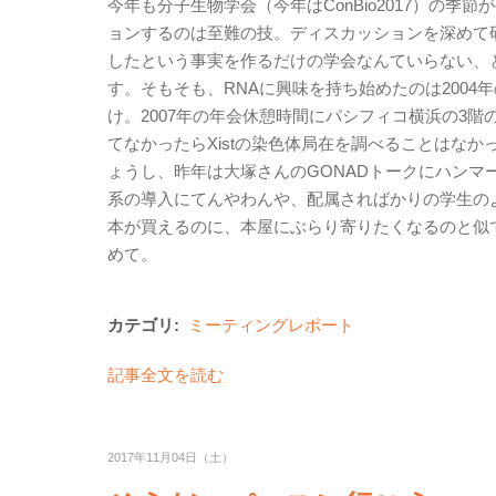
今年も分子生物学会（今年はConBio2017）の
ョンするのは至難の技。ディスカッションを深めて
したという事実を作るだけの学会なんていらない、
す。そもそも、RNAに興味を持ち始めたのは200
け。2007年の年会休憩時間にパシフィコ横浜の3
てなかったらXistの染色体局在を調べることはな
ょうし、昨年は大塚さんのGONADトークにハン
系の導入にてんやわんや、配属さればかりの学生のよ
本が買えるのに、本屋にぶらり寄りたくなるのと似
めて。
カテゴリ:
ミーティングレポート
記事全文を読む
2017年11月04日（土）