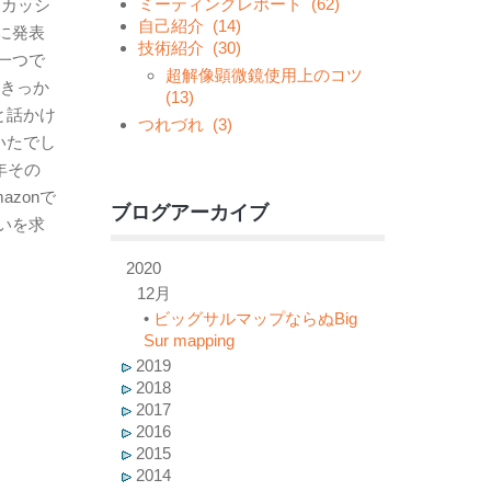
ミーティングレポート
(62)
スカッシ
自己紹介
(14)
に発表
技術紹介
(30)
一つで
超解像顕微鏡使用上のコツ
がきっか
(13)
と話かけ
つれづれ
(3)
いたでし
年その
zonで
ブログアーカイブ
いを求
2020
12月
•
ビッグサルマップならぬBig
Sur mapping
2019
2018
2017
2016
2015
2014