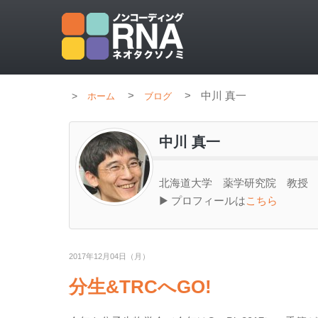
>
>
中川 真一
ホーム
ブログ
中川 真一
北海道大学 薬学研究院 教授
▶ プロフィールは
こちら
2017年12月04日（月）
分生&TRCへGO!