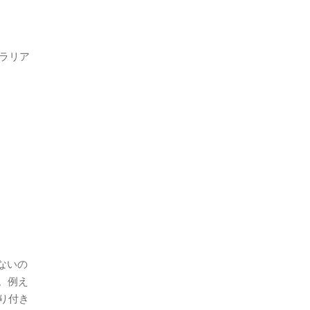
トラリア
もないの
。例え
張り付き