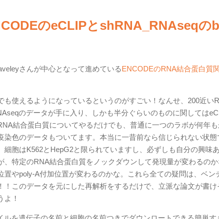
EのeCLIPとshRNA_RNAseqのb
Graveleyさんが中心となって進めている
ENCODEのRNA結合蛋白質
も使えるようになっているというのがすごい！なんせ、200近いR
Aseqのデータが手に入り、しかも半分ぐらいのものに関してはeCL
RNA結合蛋白質についてやるだけでも、普通に一つのラボが何年も
疫染色のデータもついてます。本当に一昔前なら信じられない状態
胞はK562とHepG2と限られていますし、必ずしも自分の興味あ
が、特定のRNA結合蛋白質をノックダウンして発現量が変わるのか
置やpoly-A付加位置が変わるのかな。これら全ての疑問は、ベン
！！このデータを元にした再解析をするだけで、立派な論文が書け
うよ！
bamファイルを遺伝子の名前と細胞の名前つきでダウンロートできる簡単