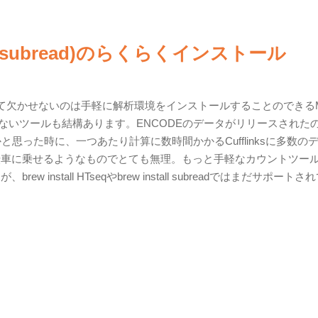
q/subread)のらくらくインストール
欠かせないのは手軽に解析環境をインストールすることのできるM
バーできないツールも結構あります。ENCODEのデータがリリースされた
と思った時に、一つあたり計算に数時間かかるCufflinksに多数の
自転車に乗せるようなものでとても無理。もっと手軽なカウントツー
、brew install HTseqやbrew install subreadではまだサポート