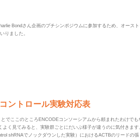
Charlie Bondさん企画のプチシンポジウムに参加するため、オース
行ってまいりました。
eq のコントロール実験対応表
ということでここのところENCODEコンソーシアムから頼まれたわけで
くよく見てみると、実験群ごとにだいぶ様子が違うのに気付きます
rol shRNAでノックダウンした実験）におけるACTBのリードの