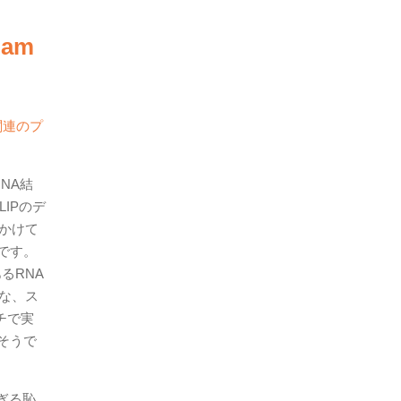
am
関連のプ
NA結
IPのデ
かけて
です。
るRNA
な、ス
チで実
そうで
すぎる恥