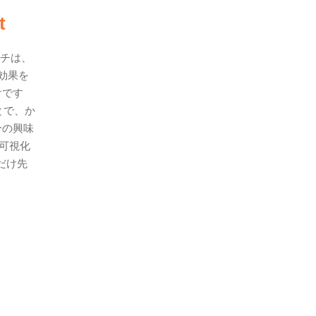
t
ーチは、
効果を
けです
とで、か
分の興味
可視化
だけ先