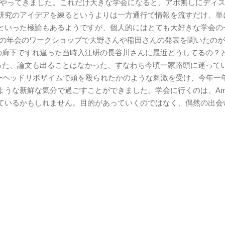
季節がやってきました。これだけ大きな学会になると、アポ無しにディ
研究のアイデアを練るというよりは一方通行で情報を流すだけ、単
といった極論もあるようですが、個人的にはとても大好きな学会の
4年の年会のワークショップで大野さんや稲田さんの発表を聞いたの
階の廊下ですれ違った当時入江研の長谷川さんに最近どうしてるの？
かった、論文も出ることはなかった、すなわち今頃一家路頭に迷って
マーヘッドリボザイムで頭を殴られたかのような刺激を受け、今年一
うな新鮮な気分で過ごすことができました。学会に行くのは、Ama
ているかもしれません。目的があっていくのではなく、偶然の出会