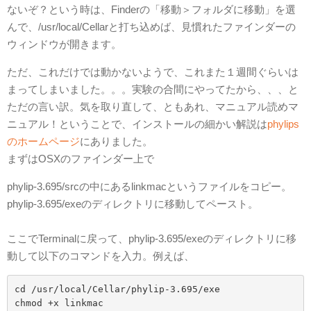
ないぞ？という時は、Finderの「移動＞フォルダに移動」を選
んで、/usr/local/Cellarと打ち込めば、見慣れたファインダーの
ウィンドウが開きます。
ただ、これだけでは動かないようで、これまた１週間ぐらいは
まってしまいました。。。実験の合間にやってたから、、、と
ただの言い訳。気を取り直して、ともあれ、マニュアル読めマ
ニュアル！ということで、インストールの細かい解説は
phylips
のホームページ
にありました。
まずはOSXのファインダー上で
phylip-3.695/srcの中にあるlinkmacというファイルをコピー。
phylip-3.695/exeのディレクトリに移動してペースト。
ここでTerminalに戻って、phylip-3.695/exeのディレクトリに移
動して以下のコマンドを入力。例えば、
cd /usr/local/Cellar/phylip-3.695/exe

chmod +x linkmac
