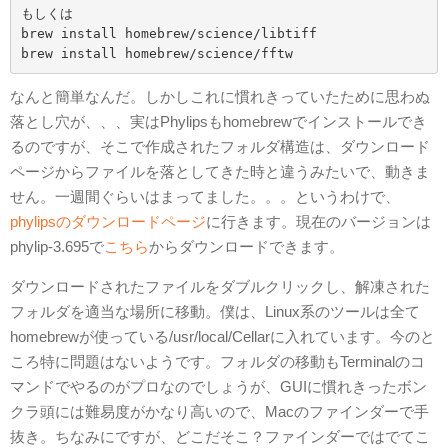
もしくは

brew install homebrew/science/libtiff

なんと簡単なんだ。しかしこれに慣れきっていたために思わぬ
落とし穴が、、、実はPhylipsもhomebrewでインストールでき
るのですが、そこで作成されたフォルダ構造は、ダウンロード
ページからファイルを落としてきた時と違うみたいで、動きま
せん。一週間ぐらいはまってました。。。というわけで、
phylipsのダウンロードページ
に行きます。現在のバージョンは
phylip-3.695で
こちら
からダウンロードできます。
ダウンロードされたファイルをダブルクリックし、解凍された
フォルダを適当な場所に移動。僕は、Linux系のツールは全て
homebrewが使っている/usr/local/Cellarに入れています。今のと
ころ特に問題はないようです。フォルダの移動もTerminalのコ
マンドでやるのがプロなのでしょうが、GUIに慣れきったボン
クラ頭には難易度がかなり高いので、Macのファインダーで手
抜き。ちなみにですが、どこだそこ？ファインダーではでてこ