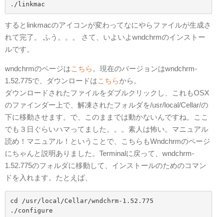
するとlinkmacのアイコンが変わってなにやらファイルが生成さ
れて完了。 ふう。。。 さて、いよいよwndchrmのインストー
ルです。
wndchrmのページは
こちら
。現在のバージョンはwndchrm-
1.52.775で、ダウンロードは
こちら
から。
ダウンロードされたファイルをダブルクリックし、これもOSX
のファインダー上で、解凍されたフォルダを/usr/local/Cellar/の
下に移動させます。で、このままでは動かないんですね。ここ
でも３日ぐらいハマってました。。。素人は怖い。マニュアル
読め！マニュアル！ということで、こちらもWndchrmのページ
にちゃんと説明ありました。Terminalに戻って、wndchrm-
1.52.775のフォルダに移動して、インストールのためのコマン
ドを入れます。たとえば、
cd /usr/local/Cellar/wndchrm-1.52.775

./configure
