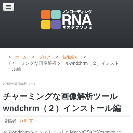
超解像顕微鏡
超解像顕微鏡の紹介
使用上のコツ
ブログ
>
>
>
ホーム
ブログ
技術紹介
チャーミングな画像解析ツールwndchrm（２）インスト
ール編
2015年06月06日（土）
チャーミングな画像解析ツール
wndchrm（２）インストール編
投稿者:
中川 真一
今回wndchrmをインストールしたMacのOSXはYosemiteです