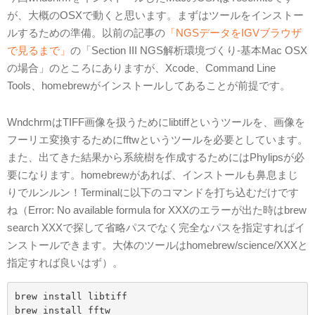
が、大概のOSXで動くと思います。まずはツールをインストー
ルするための準備。以前の記事の
「NGSデータをIGVブラウザ
で見るまで」
の「Section III NGS解析環境づくり-基本Mac OSX
の場合」のところにありますが、Xcode、Command Line
Tools、homebrewがインストールしてあることが前提です。
WndchrmはTIFF画像を扱うためにlibtiffというツールを、画像を
フーリエ変換するためにfftwというツールを必要としています。
また、出てきた結果から系統樹を作成するためにはPhylipsが必
要になります。homebrewがあれば、インストールも鼻息まじ
りでルンルン！Terminalに以下のコマンドを打ち込むだけです
ね（Error: No available formula for XXXのエラーが出た時は
brew
search XXXで探して省略パスでなく完全なパスを指定すればイ
ンストールできます。大体のツールはhomebrew/science/XXXと
指定すれば良いはず）。
brew install libtiff

brew install fftw
