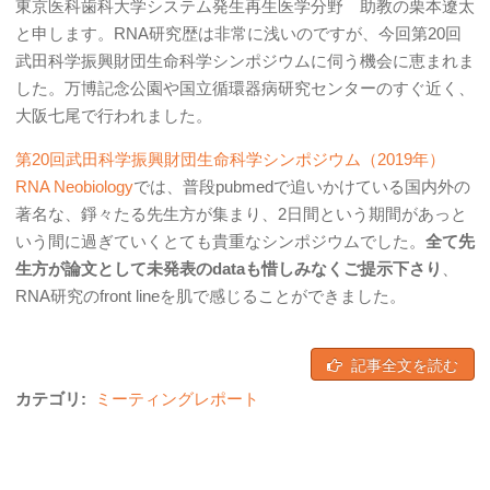
東京医科歯科大学システム発生再生医学分野 助教の栗本遼太
と申します。RNA研究歴は非常に浅いのですが、今回第20回
武田科学振興財団生命科学シンポジウムに伺う機会に恵まれま
した。万博記念公園や国立循環器病研究センターのすぐ近く、
大阪七尾で行われました。
第20回武田科学振興財団生命科学シンポジウム（2019年）
RNA Neobiology
では、普段pubmedで追いかけている国内外の
著名な、錚々たる先生方が集まり、2日間という期間があっと
いう間に過ぎていくとても貴重なシンポジウムでした。
全て先
生方が論文として未発表のdataも惜しみなくご提示下さり
、
RNA研究のfront lineを肌で感じることができました。
記事全文を読む
カテゴリ:
ミーティングレポート