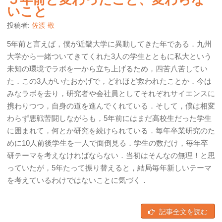
いこと
投稿者:
佐渡 敬
5年前と言えば，僕が近畿大学に異動してきた年である．九州
大学から一緒ついてきてくれた3人の学生とともに私大という
未知の環境でラボを一から立ち上げるため，四苦八苦してい
た．この3人がいたおかげで，どれほど救われたことか．今は
みなラボを去り，研究者や会社員としてそれぞれサイエンスに
携わりつつ，自身の道を進んでくれている．そして，僕は相変
わらず悪戦苦闘しながらも，5年前にはまだ高校生だった学生
に囲まれて，何とか研究を続けられている．毎年卒業研究のた
めに10人前後学生を一人で面倒見る．学生の数だけ，毎年卒
研テーマを考えなければならない．当初はそんなの無理！と思
っていたが，5年たって振り替えると，結局毎年新しいテーマ
を考えているわけではないことに気づく．
記事全文を読む