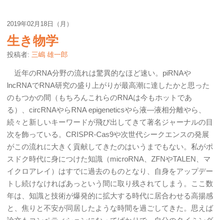
2019年02月18日（月）
生き物学
投稿者:
三嶋 雄一郎
近年のRNA分野の流れは驚異的なほど速い。piRNAや
lncRNAでRNA研究の盛り上がりが最高潮に達したかと思った
のもつかの間（もちろんこれらのRNAは今もホットであ
る）、circRNAやらRNA epigeneticsやら液―液相分離やら、
続々と新しいキーワードが飛び出してきて著名ジャーナルの目
次を飾っている。CRISPR-Cas9や次世代シークエンスの発展
がこの流れに大きく貢献してきたのはいうまでもない。私がポ
スドク時代に身につけた知識（microRNA、ZFNやTALEN、マ
イクロアレイ）はすでに過去のものとなり、自身をアップデー
トし続けなければあっという間に取り残されてしまう。ここ数
年は、知識と技術が爆発的に拡大する時代に居合わせる高揚感
と、焦りと不安が同居したような時間を過ごしてきた。思えば