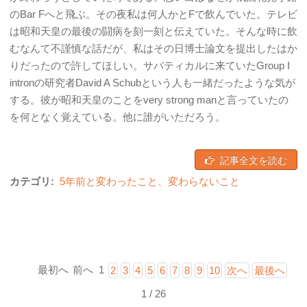
のBar Fへと飛ぶ。その夜私は何人かとFで飲んでいた。テレビ
は昭和天皇の最後の闘病を刻一刻と伝えていた。そんな時に飲
むなんて不謹慎な話だが、私はその日博士論文を提出したはか
りだったので許してほしい。サバティカルに来ていたGroup I
intronの研究者David A Schubという人も一緒だったような気が
する。彼が昭和天皇のことをvery strong manと言っていたの
を何となく覚えている。他に誰がいただろう。
記事全文を読む
カテゴリ:
5年前と変わったこと、変わらないこと
最初へ
前へ
1
2
3
4
5
6
7
8
9
10
次へ
最後へ
1 / 26