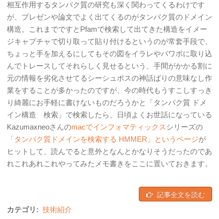
相互作用するタンパク質の研究も深く関わってくるわけです
が、プレゼンや論文でよく出てくるのがタンパク質のドメイン
構造。これまでですとPfamで検索して出てきた構造をイメー
ジキャプチャで切り取って貼り付けるというのが常套手段で、
ちょっと手を加えるにしてもその図をイラレやパワポに取り込
んでトレースしてそれらしく見せるという、手間がかかる割に
元の情報を劣化させてるシーシュポスの神話ばりの意味なし作
業をすることが多かったのですが、今の時代もうすこしすっき
り綺麗にお手軽に書けないものだろうかと「タンパク質 ドメ
イン構造 検索」で検索したら、日頃よくお世話になっている
Kazumaxneoさんの
macでインフォマティックス
シリーズの
「タンパク質ドメインを検索する HMMER」というページ
が
ヒットして、読んでると意外となんとかなりそうだったのであ
れこれあれこれやってみたメモ書きをここに置いておきます。
記事全文を読む
カテゴリ:
技術紹介