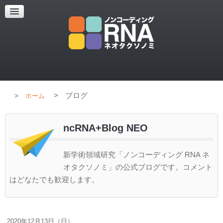
超解像顕微鏡
超解像顕微鏡の紹介
使用上のコツ
ブログ
>
ブログ
ホーム
ncRNA+Blog NEO
新学術領域研究「ノンコーディング RNA ネ
オタクソノミ」の公式ブログです。コメント
はどなたでも歓迎します。
2020年12月13日（日）