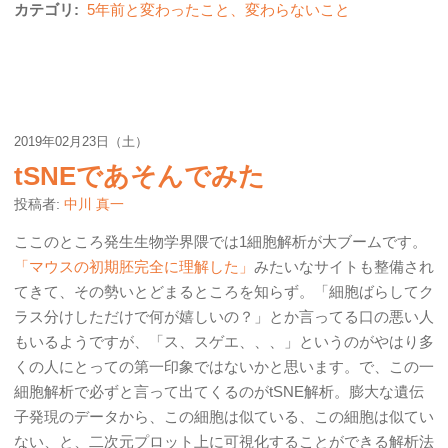
カテゴリ:
5年前と変わったこと、変わらないこと
2019年02月23日（土）
tSNEであそんでみた
投稿者:
中川 真一
ここのところ発生生物学界隈では1細胞解析が大ブームです。
「マウスの初期胚完全に理解した」
みたいなサイトも整備され
てきて、その勢いとどまるところを知らず。「細胞ばらしてク
ラス分けしただけで何が嬉しいの？」とか言ってる口の悪い人
もいるようですが、「ス、スゲエ、、、」というのがやはり多
くの人にとっての第一印象ではないかと思います。で、この一
細胞解析で必ずと言って出てくるのがtSNE解析。膨大な遺伝
子発現のデータから、この細胞は似ている、この細胞は似てい
ない、と、二次元プロット上に可視化することができる解析法