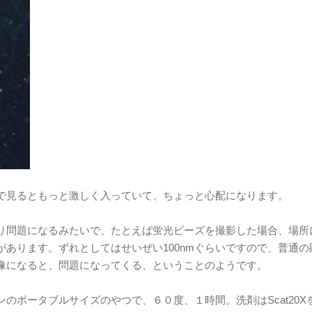
で見るともっと激しく入っていて、ちょっと心配になります。
り問題になるみたいで、たとえば蛍光ビーズを撮影した場合、場所
あります。ずれとしてはせいぜい100nmぐらいですので、普通の
像になると、問題になってくる、ということのようです。
ポータブルサイズのやつで、６０度、１時間。洗剤はScat20Xを