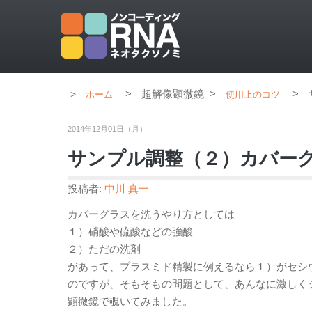
>
超解像顕微鏡
>
>
ホーム
使用上のコツ
2014年12月01日（月）
サンプル調整（２）カバー
投稿者:
中川 真一
カバーグラスを洗うやり方としては
１）硝酸や硫酸などの強酸
２）ただの洗剤
があって、プラスミド精製に例えるなら１）がセシ
のですが、そもそもの問題として、あんなに激しく
顕微鏡で覗いてみました。