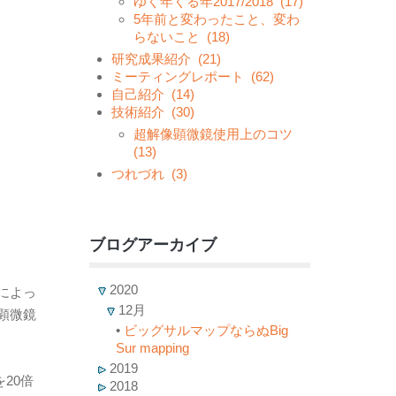
ゆく年くる年2017/2018
(17)
5年前と変わったこと、変わ
らないこと
(18)
研究成果紹介
(21)
ミーティングレポート
(62)
自己紹介
(14)
技術紹介
(30)
超解像顕微鏡使用上のコツ
(13)
つれづれ
(3)
ブログアーカイブ
2020
によっ
12月
顕微鏡
•
ビッグサルマップならぬBig
Sur mapping
2019
20倍
2018