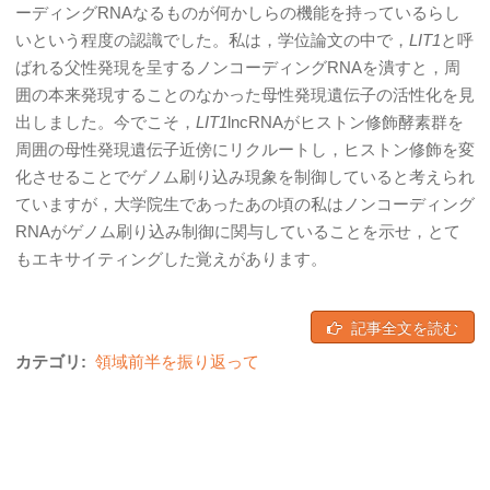
ーディングRNAなるものが何かしらの機能を持っているらし
いという程度の認識でした。私は，学位論文の中で，
LIT1
と呼
ばれる父性発現を呈するノンコーディングRNAを潰すと，周
囲の本来発現することのなかった母性発現遺伝子の活性化を見
出しました。今でこそ，
LIT1
lncRNAがヒストン修飾酵素群を
周囲の母性発現遺伝子近傍にリクルートし，ヒストン修飾を変
化させることでゲノム刷り込み現象を制御していると考えられ
ていますが，大学院生であったあの頃の私はノンコーディング
RNAがゲノム刷り込み制御に関与していることを示せ，とて
もエキサイティングした覚えがあります。
記事全文を読む
カテゴリ:
領域前半を振り返って