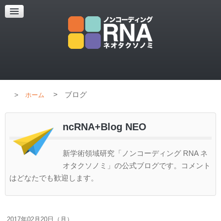
超解像顕微鏡
超解像顕微鏡の紹介
使用上のコツ
ブログ
>
ブログ
ホーム
ncRNA+Blog NEO
新学術領域研究「ノンコーディング RNA ネ
オタクソノミ」の公式ブログです。コメント
はどなたでも歓迎します。
2017年02月20日（月）