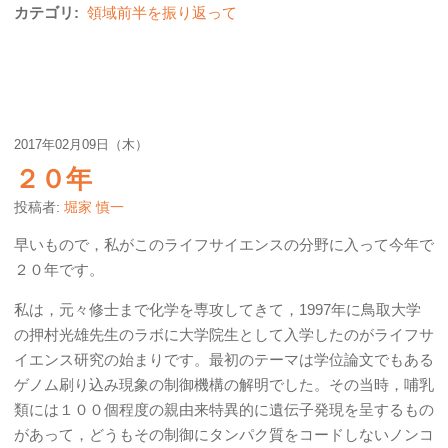
カテゴリ:
領域前半を振り返って
2017年02月09日（木）
２０年
投稿者:
堀家 慎一
早いもので，私がこのライフサイエンスの分野に入って今年で
２０年です。
私は，元々修士まで化学を専攻してきて，1997年に鳥取大学
の押村光雄先生のラボに大学院生として入学したのがライフサ
イエンス研究の始まりです。最初のテーマは学位論文でもある
ゲノム刷り込み現象の制御機構の解明でした。その当時，哺乳
類には１００個程度の親由来特異的に遺伝子発現を呈するもの
があって，どうもその制御にタンパク質をコードしないノンコ