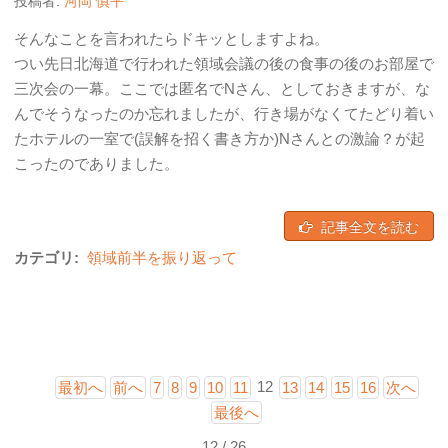
投稿者:
河岡 慎平
そんなことを言われたらドキッとしますよね。
つい先日北海道で行われた領域会議の後の食事の後のお部屋で
三次会の一幕。ここでは匿名でNさん、としておきますが、な
んでそうなったのか忘れましたが、行き場がなくてたどり着い
たホテルの一室で(誤解を招く書き方か)Nさんとの激論？が起
こったのでありました。
記事全文を読む
カテゴリ:
領域前半を振り返って
12
最初へ
前へ
7
8
9
10
11
13
14
15
16
次へ
最後へ
12 / 26