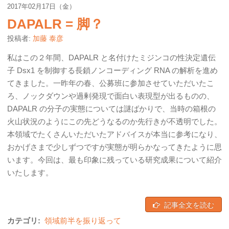
2017年02月17日（金）
DAPALR = 脚？
投稿者:
加藤 泰彦
私はこの２年間、DAPALR と名付けたミジンコの性決定遺伝
子 Dsx1 を制御する長鎖ノンコーディング RNA の解析を進め
てきました。一昨年の春、公募班に参加させていただいたこ
ろ、ノックダウンや過剰発現で面白い表現型が出るものの、
DAPALR の分子の実態については謎ばかりで、当時の箱根の
火山状況のようにこの先どうなるのか先行きが不透明でした。
本領域でたくさんいただいたアドバイスが本当に参考になり、
おかげさまで少しずつですが実態が明らかなってきたように思
います。今回は、最も印象に残っている研究成果について紹介
いたします。
記事全文を読む
カテゴリ:
領域前半を振り返って