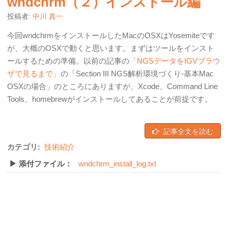
wndchrm（２）インストール編
投稿者:
中川 真一
今回wndchrmをインストールしたMacのOSXはYosemiteです
が、大概のOSXで動くと思います。まずはツールをインスト
ールするための準備。以前の記事の
「NGSデータをIGVブラウ
ザで見るまで」
の「Section III NGS解析環境づくり-基本Mac
OSXの場合」のところにありますが、Xcode、Command Line
Tools、homebrewがインストールしてあることが前提です。
記事全文を読む
カテゴリ:
技術紹介
▶ 添付ファイル：
wndchrm_install_log.txt