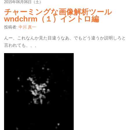
2015年06月06日（土）
チャーミングな画像解析ツール
wndchrm（１）イントロ編
投稿者:
中川 真一
んー、これなんか見た目違うなあ、でもどう違うか説明しろと
言われても、、、