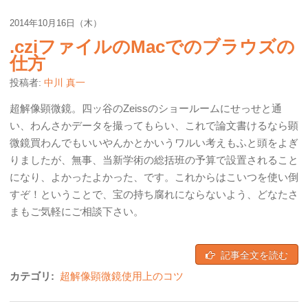
2014年10月16日（木）
.cziファイルのMacでのブラウズの
仕方
投稿者:
中川 真一
超解像顕微鏡。四ッ谷のZeissのショールームにせっせと通
い、わんさかデータを撮ってもらい、これで論文書けるなら顕
微鏡買わんでもいいやんかとかいうワルい考えもふと頭をよぎ
りましたが、無事、当新学術の総括班の予算で設置されること
になり、よかったよかった、です。これからはこいつを使い倒
すぞ！ということで、宝の持ち腐れにならないよう、どなたさ
まもご気軽にご相談下さい。
記事全文を読む
カテゴリ:
超解像顕微鏡使用上のコツ