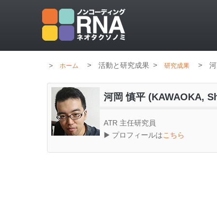
>
活動と研究成果
>
>
河
ホーム
研究成果
河岡 慎平 (KAWAOKA, Shi
ATR 主任研究員
▶ プロフィールは
こちら