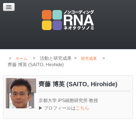
超解像顕微鏡
超解像顕微鏡の紹介
使用上のコツ
ブログ
>
活動と研究成果
>
>
ホーム
研究成果
齊藤 博英 (SAITO, Hirohide)
齊藤 博英 (SAITO, Hirohide)
京都大学 iPS細胞研究所 教授
▶ プロフィールは
こちら