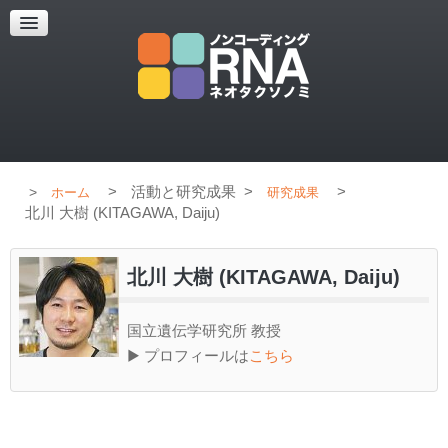
超解像顕微鏡
超解像顕微鏡の紹介
使用上のコツ
ブログ
>
活動と研究成果
>
>
ホーム
研究成果
北川 大樹 (KITAGAWA, Daiju)
北川 大樹 (KITAGAWA, Daiju)
国立遺伝学研究所 教授
▶ プロフィールは
こちら