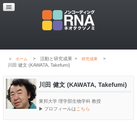
超解像顕微鏡
超解像顕微鏡の紹介
使用上のコツ
ブログ
>
活動と研究成果
>
>
ホーム
研究成果
川田 健文 (KAWATA, Takefumi)
川田 健文 (KAWATA, Takefumi)
東邦大学 理学部生物学科 教授
▶ プロフィールは
こちら