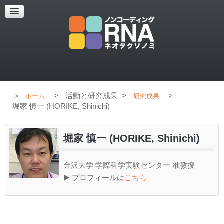
超解像顕微鏡
超解像顕微鏡の紹介
使用上のコツ
ブログ
>
活動と研究成果
>
>
ホーム
研究成果
堀家 慎一 (HORIKE, Shinichi)
堀家 慎一 (HORIKE, Shinichi)
金沢大学 学際科学実験センター 准教授
▶ プロフィールは
こちら